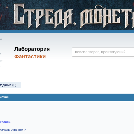
Лаборатория
Фантастики
издания (6)
меча»
 сотня»
качать отрывок >