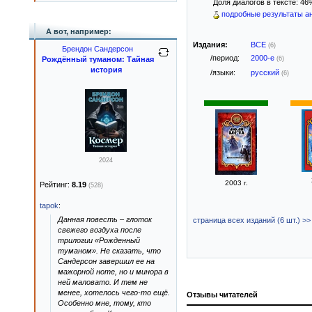
Доля диалогов в тексте: 4
подробные результаты ан
А вот, например:
Издания:
ВСЕ
(6)
Брендон Сандерсон
/период:
2000-е
Рождённый туманом: Тайная
(6)
история
/языки:
русский
(6)
2024
2003 г.
Рейтинг:
8.19
(528)
tapok
:
Данная повесть – глоток
страница всех изданий (6 шт.) >>
свежего воздуха после
трилогии «Рожденный
туманом». Не сказать, что
Сандерсон завершил ее на
мажорной ноте, но и минора в
ней маловато. И тем не
менее, хотелось чего-то ещё.
Отзывы читателей
Особенно мне, тому, кто