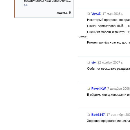
оценил образ Кельсера очень
...
>>
оценка: 9
VovaZ
,
17 мая 2016 г.
Некоторый прогресс, по сра
Сюжен заимствованный — сев
Сценизм хорош и занятен. В
сюжет.
Роман прочёлся легко, дост
viv
,
22 ноября 2007 г.
События несколько раздерган
Pavel KW
,
7 декабря 2006 
В общем, книга хорошая и и
Bob6147
,
17 сентября 200
Хорошее продолжение цикла,