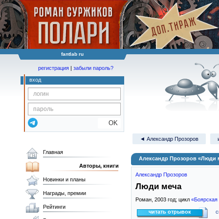
fantlab ru
регистрация
|
забыли пароль?
вход
OK
◄ Александр Прозоров
Главная
Александр Прозоров «Люди 
Авторы, книги
Александр Прозоров
Новинки и планы
Люди меча
Награды, премии
Роман,
2003
год; цикл
«Боярская
Рейтинги
читать отрывок
с