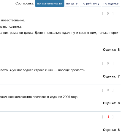
Сортировка:
по актуальности
по дате
по рейтингу
по оценке
[
0
]
 повествование.
сть, политика.
них романов цикла. Демон несколько сдал, ну и хрен с ним, только портит
Оценка:
8
[
0
]
плохо. А уж последняя строка книги — вообще прелесть.
Оценка:
7
[
0
]
сальное количество опечаток в издании 2006 года.
Оценка:
8
[
-1
]
Оценка:
8