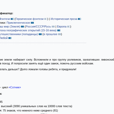
ификатор:
Фэнтези
(
Героическое фэнтези
)
|
Историческая проза
тики:
Приключенческое
аш мир (Земля)
(
Россия/СССР/Русь
|
Европа
)
поха географических открытий (15-16 века)
утешественники (попаданцы)
(
в прошлое
)
Любой
ие земли набирает силу. Вспомнили и про группу ролевиков, захвативших ливонский
в поход. И попросили занять ещё один замок, помочь русским войскам.
 делать дальше? Долго ломали головы ребята, и придумали!
 цикл
«Сотник»
а:
45
 высокий (3090 уникальных слов на 10000 слов текста)
 75 знаков, что немного ниже среднего (81)