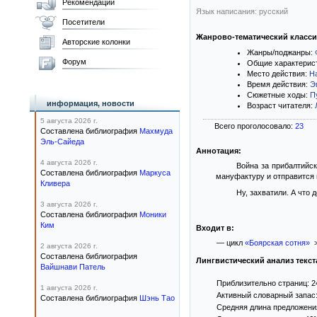
Рекомендации
Язык написания: русский
Посетители
Жанрово-тематический класс
Авторские колонки
Жанры/поджанры:
Форум
Общие характерис
Место действия:
Н
Время действия:
Э
Сюжетные ходы:
П
информация, новости
Возраст читателя:
5 августа 2026 г.
Всего проголосовало:
23
Составлена библиография
Махмуда
Эль-Сайеда
Аннотация:
4 августа 2026 г.
Война за прибалтийск
Составлена библиография
Маркуса
мануфактуру и отправится 
Кливера
Ну, захватили. А что
3 августа 2026 г.
Составлена библиография
Моники
Ким
Входит в:
— цикл
«Боярская сотня»
>
2 августа 2026 г.
Составлена библиография
Лингвистический анализ текст
Вайшнави Патель
Приблизительно страниц: 2
1 августа 2026 г.
Активный словарный запас:
Составлена библиография
Шэнь Тао
Средняя длина предложения: