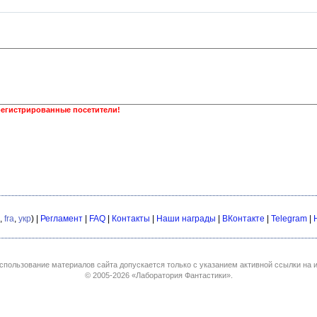
регистрированные посетители!
,
fra
,
укр
) |
Регламент
|
FAQ
|
Контакты
|
Наши награды
|
ВКонтакте
|
Telegram
|
спользование материалов сайта допускается только с указанием активной ссылки на и
© 2005-2026
«Лаборатория Фантастики»
.