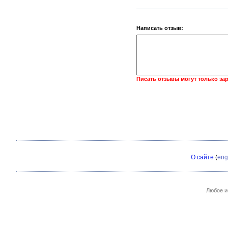
Написать отзыв:
Писать отзывы могут только за
О сайте
(
eng
Любое и