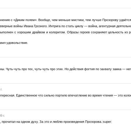
внению с «Диким полем». Вообще, чем меньше мистики, тем лучше Прозорову удаётся
ерные войны Ивана Грозного. Интрига по стать циклу — война, агентурная деятельно
ыполнен с хорошим драйвом и колоритом. Образы героев сохраняют цельность из ран
авил удовольствие.
ы. Чуть-чуть про тех, чуть-чуть про этих. Но действия фогтия по захвату замка — не
г.
нтересная. Единственное что сильно портило впечатление во время чтения — это колос
9 г.
 прочитал на одном духу. За это и люблю произведения Прозорова.:super: