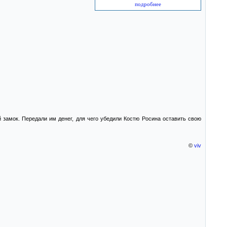
подробнее
 замок. Передали им денег, для чего убедили Костю Росина оставить свою
©
viv