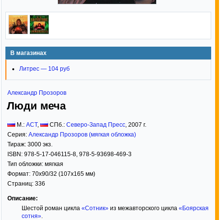
В магазинах
Литрес — 104 руб
Александр Прозоров
Люди меча
М.:
АСТ
,
СПб.:
Северо-Запад Пресс
,
2007
г.
Серия:
Александр Прозоров (мягкая обложка)
Тираж:
3000 экз.
ISBN:
978-5-17-046115-8, 978-5-93698-469-3
Тип обложки:
мягкая
Формат:
70x90/32
(107x165 мм)
Страниц:
336
Описание:
Шестой роман цикла
«Сотник»
из межавторского цикла
«Боярская
сотня»
.