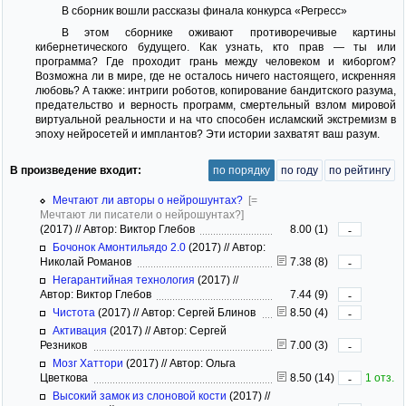
В сборник вошли рассказы финала конкурса «Регресс»
В этом сборнике оживают противоречивые картины
кибернетического будущего. Как узнать, кто прав — ты или
программа? Где проходит грань между человеком и киборгом?
Возможна ли в мире, где не осталось ничего настоящего, искренняя
любовь? А также: интриги роботов, копирование бандитского разума,
предательство и верность программ, смертельный взлом мировой
виртуальной реальности и на что способен исламский экстремизм в
эпоху нейросетей и имплантов? Эти истории захватят ваш разум.
В произведение входит:
по порядку
по году
по рейтингу
Мечтают ли авторы о нейрошунтах?
[=
Мечтают ли писатели о нейрошунтах?]
(2017)
//
Автор: Виктор Глебов
8.00 (1)
-
Бочонок Амонтильядо 2.0
(2017)
//
Автор:
Николай Романов
7.38 (8)
-
Негарантийная технология
(2017)
//
Автор: Виктор Глебов
7.44 (9)
-
Чистота
(2017)
//
Автор: Сергей Блинов
8.50 (4)
-
Активация
(2017)
//
Автор: Сергей
Резников
7.00 (3)
-
Мозг Хаттори
(2017)
//
Автор: Ольга
Цветкова
8.50 (14)
1 отз.
-
Высокий замок из слоновой кости
(2017)
//