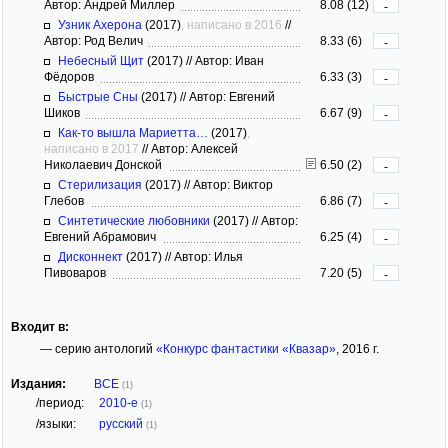
Автор: Андрей Миллер
8.08 (12)
-
Узник Ахерона
(2017)
, написано в 2016
//
Автор: Род Велич
8.33 (6)
-
Небесный Щит
(2017)
//
Автор: Иван
Фёдоров
6.33 (3)
-
Быстрые Сны
(2017)
//
Автор: Евгений
Шиков
6.67 (9)
-
Как-то вышла Мариетта…
(2017)
,
написано в 2017
//
Автор: Алексей
Николаевич Донской
6.50 (2)
-
Стерилизация
(2017)
//
Автор: Виктор
Глебов
6.86 (7)
-
Синтетические любовники
(2017)
//
Автор:
Евгений Абрамович
6.25 (4)
-
Дисконнект
(2017)
//
Автор: Илья
Пивоваров
7.20 (5)
-
Входит в:
— серию антологий
«Конкурс фантастики «Квазар»
, 2016 г.
Издания:
ВСЕ
(1)
/период:
2010-е
(1)
/языки:
русский
(1)