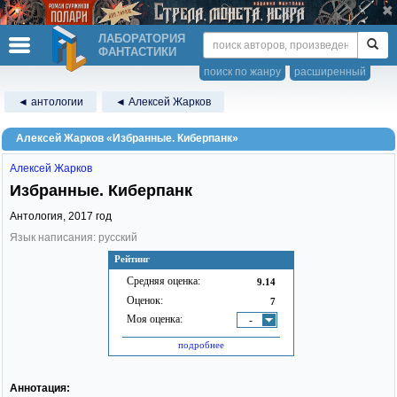
ЛАБОРАТОРИЯ
ФАНТАСТИКИ
поиск по жанру
расширенный
◄ антологии
◄ Алексей Жарков
Алексей Жарков «Избранные. Киберпанк»
Алексей Жарков
Избранные. Киберпанк
Антология,
2017
год
Язык написания: русский
Рейтинг
Средняя оценка:
9.14
Оценок:
7
Моя оценка:
-
подробнее
Аннотация: