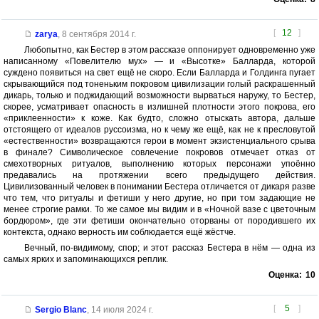
[
12
]
zarya
,
8 сентября 2014 г.
Любопытно, как Бестер в этом рассказе оппонирует одновременно уже
написанному «Повелителю мух» — и «Высотке» Балларда, которой
суждено появиться на свет ещё не скоро. Если Балларда и Голдинга пугает
скрывающийся под тоненьким покровом цивилизации голый раскрашенный
дикарь, только и поджидающий возможности вырваться наружу, то Бестер,
скорее, усматривает опасность в излишней плотности этого покрова, его
«приклеенности» к коже. Как будто, сложно отыскать автора, дальше
отстоящего от идеалов руссоизма, но к чему же ещё, как не к пресловутой
«естественности» возвращаются герои в момент экзистенциального срыва
в финале? Символическое совлечение покровов отмечает отказ от
смехотворных ритуалов, выполнению которых персонажи упоённо
предавались на протяжении всего предыдущего действия.
Цивилизованный человек в понимании Бестера отличается от дикаря разве
что тем, что ритуалы и фетиши у него другие, но при том задающие не
менее строгие рамки. То же самое мы видим и в «Ночной вазе с цветочным
бордюром», где эти фетиши окончательно оторваны от породившего их
контекста, однако верность им соблюдается ещё жёстче.
Вечный, по-видимому, спор; и этот рассказ Бестера в нём — одна из
самых ярких и запоминающихся реплик.
Оценка:
10
[
5
]
Sergio Blanc
,
14 июля 2024 г.