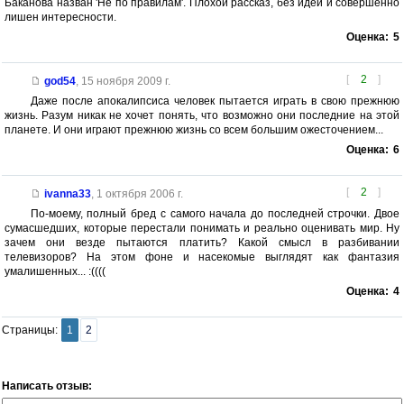
Баканова назван 'Не по правилам'. Плохой рассказ, без идеи и совершенно
лишен интересности.
Оценка:
5
[
2
]
god54
,
15 ноября 2009 г.
Даже после апокалипсиса человек пытается играть в свою прежнюю
жизнь. Разум никак не хочет понять, что возможно они последние на этой
планете. И они играют прежнюю жизнь со всем большим ожесточением...
Оценка:
6
[
2
]
ivanna33
,
1 октября 2006 г.
По-моему, полный бред с самого начала до последней строчки. Двое
сумасшедших, которые перестали понимать и реально оценивать мир. Ну
зачем они везде пытаются платить? Какой смысл в разбивании
телевизоров? На этом фоне и насекомые выглядят как фантазия
умалишенных... :((((
Оценка:
4
Страницы:
1
2
Написать отзыв: