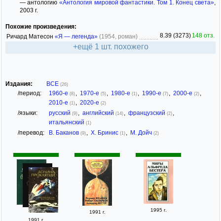
— антологию
«Антология мировой фантастики. Том 1. Конец света»
,
2003 г.
Похожие произведения:
8.39 (3273)
148 отз.
Ричард Матесон
«Я — легенда»
(1954, роман)
+ещё 1 шт. похожего
Издания:
ВСЕ
(26)
/период:
1960-е
,
1970-е
,
1980-е
,
1990-е
,
2000-е
,
(8)
(5)
(1)
(7)
(2)
2010-е
,
2020-е
(1)
(2)
/языки:
русский
,
английский
,
французский
,
(9)
(14)
(2)
итальянский
(1)
/перевод:
В. Баканов
,
Х. Бринис
,
М. Дойч
(9)
(1)
(2)
1995 г.
1991 г.
1991 г.