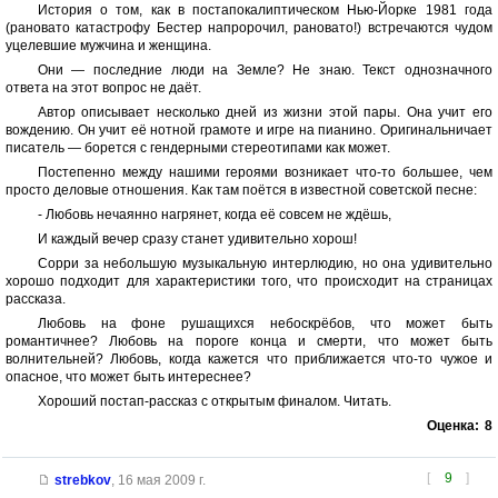
История о том, как в постапокалиптическом Нью-Йорке 1981 года
(рановато катастрофу Бестер напророчил, рановато!) встречаются чудом
уцелевшие мужчина и женщина.
Они — последние люди на Земле? Не знаю. Текст однозначного
ответа на этот вопрос не даёт.
Автор описывает несколько дней из жизни этой пары. Она учит его
вождению. Он учит её нотной грамоте и игре на пианино. Оригинальничает
писатель — борется с гендерными стереотипами как может.
Постепенно между нашими героями возникает что-то большее, чем
просто деловые отношения. Как там поётся в известной советской песне:
- Любовь нечаянно нагрянет, когда её совсем не ждёшь,
И каждый вечер сразу станет удивительно хорош!
Сорри за небольшую музыкальную интерлюдию, но она удивительно
хорошо подходит для характеристики того, что происходит на страницах
рассказа.
Любовь на фоне рушащихся небоскрёбов, что может быть
романтичнее? Любовь на пороге конца и смерти, что может быть
волнительней? Любовь, когда кажется что приближается что-то чужое и
опасное, что может быть интереснее?
Хороший постап-рассказ с открытым финалом. Читать.
Оценка:
8
[
9
]
strebkov
,
16 мая 2009 г.