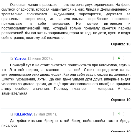
Основная линия в рассказе — это встреча двух одиночеств. На фоне
смутной опасности, которая надвигается на них, Линда и Джим медленно и
трогательно сближаются. Выдумывают, хорохорятся, держатся за
привычные стереотипы, их занимательные перебранки постоянно
приковывают к себе внимание. Не менее интересен и
постапокалиптический мир, который только поначалу кажется парком
развлечений. Финал очень понравился, герои отнюдь не дети, пусть и ведут
себя странно, поэтому всё возможно.
Оценка:
10
[
4
]
Yarrou
,
12 июня 2007 г.
Пожалуй тут и не стоит пытаться понять что-то про богомолов, звуки и
т.п. Это всё ширма, а главное — за ней. Стоит сосредоточится на
внутреннем мире этих двоих людей. Как они себя ведут, каковы их ценности.
Шмотки, украшения, яхты... Да они даже увидев друг друга (впервые видят
человека за долгое время, да ещё противоположенного пола!) не придают
этому особого значения. Поэтому главное — концовка. А она
замечательная.
Оценка:
10
[
4
]
KiLLaRMy
,
17 мая 2007 г.
Да действительно бред,но какой бред, побольшебы такого бреда
писалось