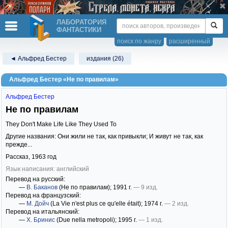
ЛАБОРАТОРИЯ
ФАНТАСТИКИ
поиск по жанру
расширенный
◄ Альфред Бестер
издания (26)
Альфред Бестер «Не по правилам»
Альфред Бестер
Не по правилам
They Don't Make Life Like They Used To
Другие названия: Они жили не так, как привыкли; И живут не так, как
прежде...
Рассказ,
1963
год
Язык написания: английский
Перевод на русский:
—
В. Баканов
(Не по правилам)
; 1991 г.
— 9 изд.
Перевод на французский:
—
М. Дойч
(La Vie n'est plus ce qu'elle était)
; 1974 г.
— 2 изд.
Перевод на итальянский:
—
Х. Бринис
(Due nella metropoli)
; 1995 г.
— 1 изд.