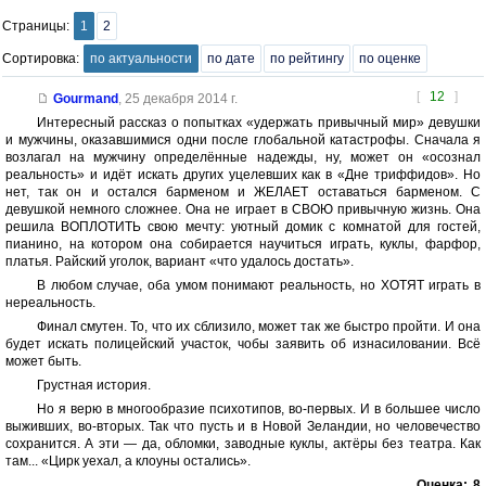
Страницы:
1
2
Сортировка:
по актуальности
по дате
по рейтингу
по оценке
[
12
]
Gourmand
,
25 декабря 2014 г.
Интересный рассказ о попытках «удержать привычный мир» девушки
и мужчины, оказавшимися одни после глобальной катастрофы. Сначала я
возлагал на мужчину определённые надежды, ну, может он «осознал
реальность» и идёт искать других уцелевших как в «Дне триффидов». Но
нет, так он и остался барменом и ЖЕЛАЕТ оставаться барменом. С
девушкой немного сложнее. Она не играет в СВОЮ привычную жизнь. Она
решила ВОПЛОТИТЬ свою мечту: уютный домик с комнатой для гостей,
пианино, на котором она собирается научиться играть, куклы, фарфор,
платья. Райский уголок, вариант «что удалось достать».
В любом случае, оба умом понимают реальность, но ХОТЯТ играть в
нереальность.
Финал смутен. То, что их сблизило, может так же быстро пройти. И она
будет искать полицейский участок, чобы заявить об изнасиловании. Всё
может быть.
Грустная история.
Но я верю в многообразие психотипов, во-первых. И в большее число
выживших, во-вторых. Так что пусть и в Новой Зеландии, но человечество
сохранится. А эти — да, обломки, заводные куклы, актёры без театра. Как
там... «Цирк уехал, а клоуны остались».
Оценка:
8