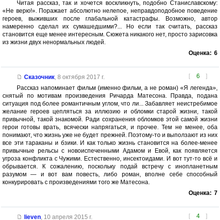
Читая рассказ, так и хочется воскликнуть, подобно Станиславскому:
«Не верю!». Поражает абсолютно нелепое, неправдоподобное поведение
героев, выживших после глабальной катастрафы. Возможно, автор
намеренно сделал их сумашедшими?... Но если так считать, рассказ
становится еще менее интересным. Сюжета никакого нет, просто зарисовка
из жизни двух ненормальных людей.
Оценка:
6
[
6
]
Сказочник
,
8 октября 2017 г.
Рассказ напоминает фильм (именно фильм, а не роман) «Я легенда»,
снятый по мотивам произведения Ричарда Матесона. Правда, подана
ситуация под более романтичным углом, что ли... Забавляет неистребимое
желание героев цепляться за иллюзию и обломки старой жизни, такой
привычной, такой знакомой. Ради сохранения обломков этой самой жизни
герои готовы врать, всячески напрягаться, и прочее. Тем не менее, оба
понимают, что жизнь уже не будет прежней. Поэтому-то и выползают из них
все эти тараканы и бзики. И как только жизнь становится на более-менее
привычные рельсы с новоиспеченными Адамом и Евой, как появляется
угроза конфликта с Чужими. Естественно, инсектоидами. И вот тут-то всё и
обрывается. К сожалению, поскольку подай встречу с инопланетным
разумом — и вот вам повесть, либо роман, вполне себе способный
конкурировать с произведениями того же Матесона.
Оценка:
7
[
4
]
lieven
,
10 апреля 2015 г.