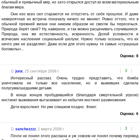
обычный и привычный мир, но зато открылся доступ ко всем материальным
благам мира.
Они изо всех сил стараются не отпустить от себя прошлое. И даже
невероятная их встреча поначалу ничего не меняет. Ровно оттого, что в
обычной прежней жизни они никоим образом не смогли бы пересечься.
Природа берёт своё? Ну, наверное, и так можно расценивать случившееся.
Природа, она же естественность, искренность. Долой условности и
всяческие наслоения социальной шелухи. Нужно только осознать, что их
ничто уже не разделяет. Даже если для этого нужны те самые «страшные
богомолы»...
Оценка:
8
[
3
]
jonx
,
25 сентября 2008 г.
Интересный рассказ. Очень трудно представить, что бомба
уничтожила не только все население, но и выживших сделала
полусумасшедшими детьми.
В конце концов пробудившийся (благодаря смертельной угрозе)
инстинкт выживания вытаскивает из небытия инстинкт размножения.
Дети взрослеют. Но уже слишком поздно. :frown:
Оценка:
6
[
3
]
sanchezzzz
,
1 марта 2008 г.
Почти не понял этого рассказа и уж совсем не понял почему перевод