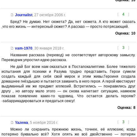
Оценка:
10
[
4
]
Journalist
,
27 октября 2006 г.
Бред? Не думаю. Нет сюжета? Да, нет сюжета. А кто может сказать
,что его жизнь — интересный сюжет? А рассказ — просто потрясающий.
Оценка:
10
[
3
]
vam-1970
,
30 января 2018 г.
Название рассказа (перевод) не соответствует авторскому замыслу.
Переводчик упростил идею рассказа.
Не дай Бог всем нам оказаться в Постапокалиптике. Более тяжелого
испытания для психики и Разума трудно представить. Герои сумели
создать каждый для себя свой мирок и этим живы.Героиня создала
домашнее гнёздышко и пытается заманить в него героя. А герой квестирует
выдуманный им же предмет иллюзий. Встретились — понравились друг
другу , но автору мало этого — он снова нагнетает ситуацию, намеком
показав появление каких-то чудовищ. Что остается делать героям?
-забаррикадироваться и предаться сексу!
Оценка:
8
[
3
]
Yazewa
,
5 ноября 2016 г.
Можно ли сохранить прежнюю жизнь, точнее, её иллюзию, когда
потеряно буквально всё? Хотя опять же всё двойственно — потерян