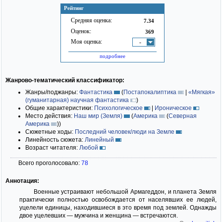
Рейтинг
Средняя оценка:
7.34
Оценок:
369
Моя оценка:
-
подробнее
Жанрово-тематический классификатор:
Жанры/поджанры:
Фантастика
(
Постапокалиптика
|
«Мягкая»
(гуманитарная) научная фантастика
)
Общие характеристики:
Психологическое
|
Ироническое
Место действия:
Наш мир (Земля)
(
Америка
(
Северная
Америка
)
)
Сюжетные ходы:
Последний человек/люди на Земле
Линейность сюжета:
Линейный
Возраст читателя:
Любой
Всего проголосовало:
78
Аннотация:
Военные устраивают небольшой Армагеддон, и планета Земля
практически полностью освобождается от населявших ее людей,
уцелели единицы, находившиеся в это время под землей. Однажды
двое уцелевших — мужчина и женщина — встречаются.