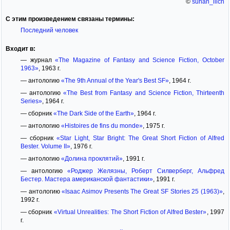
©
suhan_ilich
С этим произведением связаны термины:
Последний человек
Входит в:
— журнал
«The Magazine of Fantasy and Science Fiction, October
1963»
, 1963 г.
— антологию
«The 9th Annual of the Year's Best SF»
, 1964 г.
— антологию
«The Best from Fantasy and Science Fiction, Thirteenth
Series»
, 1964 г.
— сборник
«The Dark Side of the Earth»
, 1964 г.
— антологию
«Histoires de fins du monde»
, 1975 г.
— сборник
«Star Light, Star Bright: The Great Short Fiction of Alfred
Bester. Volume II»
, 1976 г.
— антологию
«Долина проклятий»
, 1991 г.
— антологию
«Роджер Желязны, Роберт Силверберг, Альфред
Бестер. Мастера американской фантастики»
, 1991 г.
— антологию
«Isaac Asimov Presents The Great SF Stories 25 (1963)»
,
1992 г.
— сборник
«Virtual Unrealities: The Short Fiction of Alfred Bester»
, 1997
г.