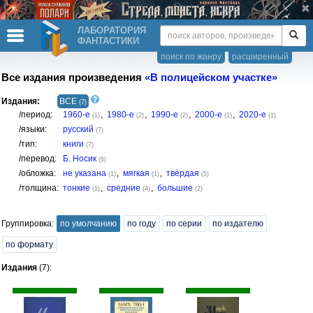
ЛАБОРАТОРИЯ
ФАНТАСТИКИ
поиск по жанру
расширенный
Все издания произведения
«В полицейском участке»
Издания:
ВСЕ
(7)
/период:
1960-е
,
1980-е
,
1990-е
,
2000-е
,
2020-е
(1)
(2)
(2)
(1)
(1)
/языки:
русский
(7)
/тип:
книги
(7)
/перевод:
Б. Носик
(6)
/обложка:
не указана
,
мягкая
,
твёрдая
(1)
(1)
(5)
/толщина:
тонкие
,
средние
,
большие
(1)
(4)
(2)
Группировка:
по умолчанию
по году
по серии
по издателю
по формату
Издания
(7):