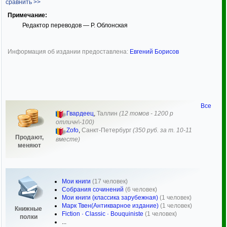
сравнить >>
Примечание:
Редактор переводов — Р. Облонская
Информация об издании предоставлена:
Евгений Борисов
Все
Гвардеец
,
Таллин
(12 томов - 1200 р
отличн\-100)
Zofo
,
Санкт-Петербург
(350 руб. за т. 10-11
Продают,
вместе)
меняют
Мои книги
(17 человек)
Собрания сочинений
(6 человек)
Мои книги (классика зарубежная)
(1 человек)
Марк Твен(Антикварное издание)
(1 человек)
Книжные
Fiction · Classic · Bouquiniste
(1 человек)
полки
...