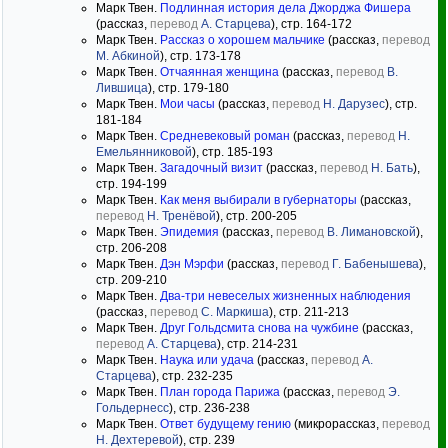
Марк Твен.
Подлинная история дела Джорджа Фишера
(рассказ,
перевод
А. Старцева
), стр. 164-172
Марк Твен.
Рассказ о хорошем мальчике
(рассказ,
перевод
М. Абкиной
), стр. 173-178
Марк Твен.
Отчаянная женщина
(рассказ,
перевод
В.
Лившица
), стр. 179-180
Марк Твен.
Мои часы
(рассказ,
перевод
Н. Дарузес
), стр.
181-184
Марк Твен.
Средневековый роман
(рассказ,
перевод
Н.
Емельянниковой
), стр. 185-193
Марк Твен.
Загадочный визит
(рассказ,
перевод
Н. Бать
),
стр. 194-199
Марк Твен.
Как меня выбирали в губернаторы
(рассказ,
перевод
Н. Тренёвой
), стр. 200-205
Марк Твен.
Эпидемия
(рассказ,
перевод
В. Лимановской
),
стр. 206-208
Марк Твен.
Дэн Мэрфи
(рассказ,
перевод
Г. Бабенышева
),
стр. 209-210
Марк Твен.
Два-три невеселых жизненных наблюдения
(рассказ,
перевод
С. Маркиша
), стр. 211-213
Марк Твен.
Друг Гольдсмита снова на чужбине
(рассказ,
перевод
А. Старцева
), стр. 214-231
Марк Твен.
Наука или удача
(рассказ,
перевод
А.
Старцева
), стр. 232-235
Марк Твен.
План города Парижа
(рассказ,
перевод
Э.
Гольдернесс
), стр. 236-238
Марк Твен.
Ответ будущему гению
(микрорассказ,
перевод
Н. Дехтеревой
), стр. 239