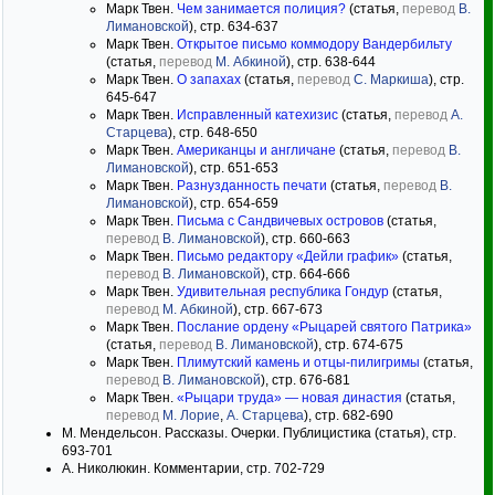
Марк Твен.
Чем занимается полиция?
(статья,
перевод
В.
Лимановской
), стр. 634-637
Марк Твен.
Открытое письмо коммодору Вандербильту
(статья,
перевод
М. Абкиной
), стр. 638-644
Марк Твен.
О запахах
(статья,
перевод
С. Маркиша
), стр.
645-647
Марк Твен.
Исправленный катехизис
(статья,
перевод
А.
Старцева
), стр. 648-650
Марк Твен.
Американцы и англичане
(статья,
перевод
В.
Лимановской
), стр. 651-653
Марк Твен.
Разнузданность печати
(статья,
перевод
В.
Лимановской
), стр. 654-659
Марк Твен.
Письма с Сандвичевых островов
(статья,
перевод
В. Лимановской
), стр. 660-663
Марк Твен.
Письмо редактору «Дейли график»
(статья,
перевод
В. Лимановской
), стр. 664-666
Марк Твен.
Удивительная республика Гондур
(статья,
перевод
М. Абкиной
), стр. 667-673
Марк Твен.
Послание ордену «Рыцарей святого Патрика»
(статья,
перевод
В. Лимановской
), стр. 674-675
Марк Твен.
Плимутский камень и отцы-пилигримы
(статья,
перевод
В. Лимановской
), стр. 676-681
Марк Твен.
«Рыцари труда» — новая династия
(статья,
перевод
М. Лорие
,
А. Старцева
), стр. 682-690
М. Мендельсон. Рассказы. Очерки. Публицистика (статья), стр.
693-701
А. Николюкин. Комментарии, стр. 702-729