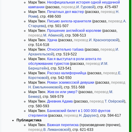
Марк Твен.
Неофициальная история одной неудачной
кампании
(рассказ,
перевод
И. Гуровой
), стр. 475-497
Марк Твен.
Печатных дел мастер
(рассказ,
перевод
Н.
Ромм
), стр. 498-500
Марк Твен.
Письмо ангела-хранителя
(рассказ,
перевод
А.
Старцева
), стр. 501-507
Марк Твен.
Прошение английской королеве
(рассказ,
перевод
М. Абкиной
), стр. 508-513
Марк Твен.
Удача
(рассказ,
перевод
И. Красногорской
),
стр. 514-518
Марк Твен.
Относительно табака
(рассказ,
перевод
И.
Архангельской
), стр. 519-522
Марк Твен.
Как я выступал в роли агента по
обслуживанию туристов
(рассказ,
перевод
И.М.
Бернштейн
), стр. 523-541
Марк Твен.
Рассказ калифорнийца
(рассказ,
перевод
Е.
Коротковой
), стр. 542-550
Марк Твен.
Роман эскимосской девушки
(рассказ,
перевод
Н. Емельянниковой
), стр. 551-568
Марк Твен.
Жив он или умер?
(рассказ,
перевод
М.
Беккер
), стр. 569-579
Марк Твен.
Дневник Адама
(рассказ,
перевод
Т. Озёрской
),
стр. 580-593
Марк Твен.
Банковский билет в 1 000 000 фунтов
стерлингов
(рассказ,
перевод
Н. Дарузес
), стр. 594-617
Публицистика
Марк Твен.
Важная переписка
(произведение (прочее),
перевод
В. Лимановской
), стр. 621-633