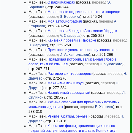
Марк Твен.
О парикмахерах
(рассказ,
перевод
Э.
Боровика
), стр. 240-244
Марк Твен.
Мои первые подвиги на газетном поприще
(рассказ,
перевод
Э. Боровика
), стр. 245-24
Марк Твен.
Моя автобиография
(рассказ,
перевод
А.
Старцева
), стр. 248-254
Марк Твен.
Моя первая беседа с Артимесом Уордом
(рассказ,
перевод
А. Старцева
), стр. 255-258
Марк Твен.
Как меня провели в Ньюарке
(рассказ,
перевод
Н. Дарузес
), стр. 259-260
Марк Твен.
Приятное и увлекательное путешествие
(рассказ,
перевод
И. Архангельской
), стр. 261-266
Марк Твен.
Правдивая история, записанная слово в
слово, как я её слышал
(рассказ,
перевод
Н. Чуковского
),
стр. 267-271
Марк Твен.
Разговор с интервьюером
(рассказ,
перевод
Н.
Дарузес
), стр. 272-276
Марк Твен.
Мак-Вильямсы и круп
(рассказ,
перевод
Н.
Дарузес
), стр. 277-284
Марк Твен.
Назойливый завсегдатай
(рассказ,
перевод
Л.
Силиной
), стр. 285-287
Марк Твен.
Учёные сказочки для примерных пожилых
мальчиков и девочек
(рассказ,
перевод
В. Хинкиса
), стр.
288-310
Марк Твен.
Режьте, братцы, режьте!
(рассказ,
перевод
Н.
Дарузес
), стр. 311-316
Марк Твен.
Кое-какие факты, проливающие свет на
недавний разгул преступности в штате Коннектикут