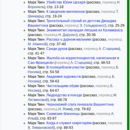
Марк Твен.
Убийство Юлия Цезаря
(рассказ,
перевод
Н.
Воронель
), стр. 13-18
Марк Твен.
К сведению миллионов
(рассказ,
перевод
Т.
Шинкарь
), стр. 19-24
Марк Твен.
Трогательный случай из детства Джорджа
Вашингтона
(рассказ,
перевод
Э. Гольдернесс
), стр. 25-29
Марк Твен.
Знаменитая скачущая лягушка из Калавераса
(рассказ,
перевод
Н. Дарузес
), стр. 30-36
Марк Твен.
Рассказ о дурном мальчике
(рассказ,
перевод
М. Абкиной
), стр. 37-40
Марк Твен.
Среди духов
(рассказ,
перевод
А. Старцева
),
стр. 41-47
Марк Твен.
Жалоба на корреспондентов, написанная в
Сан-Франциско
(
перевод
А. Старцева
), стр. 48-53
Марк Твен.
В полицейском участке
(рассказ,
перевод
Б.
Носика
), стр. 54-58
Марк Твен.
Академия художеств
(рассказ,
перевод
Б.
Носика
), стр. 59-63
Марк Твен.
Чистильщики обуви
(рассказ,
перевод
Б.
Носика
), стр. 64-67
Марк Твен.
Людоедство в поезде
(рассказ,
перевод
М.
Литвиновой
), стр. 68-78
Марк Твен.
Чернокожий слуга генерала Вашингтона
(рассказ,
перевод
Н. Ромм
), стр. 79-82
Марк Твен.
Сиамские близнецы
(рассказ,
перевод
А.
Ильф
), стр. 83-87
Марк Твен.
Когда я служил секретарём
(рассказ,
перевод
В. Лимановской
), стр. 88-93