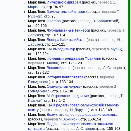
Марк Твен.
Интервью с дикарём
(рассказ,
перевод
С.
Маркиша
), стр. 94-97
Марк Твен.
Замечательный старик
(рассказ,
перевод
Т.
Рузской
), стр. 98
Марк Твен.
Ниагара
(рассказ,
перевод
Э. Кабалевской
),
стр. 99-106
Марк Твен.
Журналистика в Теннесси
(рассказ,
перевод
Н.
Дарузес
), стр. 107-114
Марк Твен.
Венера Капитолийская
(рассказ,
перевод
Н.
Дарузес
), стр. 115-121
Марк Твен.
Как выводить кур
(рассказ,
перевод
А. Мурик
),
стр. 122-124
Марк Твен.
Покойный Бенджамин Франклин
(рассказ,
перевод
В. Маянц
), стр. 125-128
Марк Твен.
Воспоминание
(рассказ,
перевод
А. Старцева
),
стр. 129-132
Марк Твен.
История повторяется
(рассказ,
перевод
Э.
Гольдернесс
), стр. 133-134
Марк Твен.
Окаменелый человек
(рассказ,
перевод
Э.
Гольдернесс
), стр. 135-138
Марк Твен.
Моё кровавое злодеяние
(рассказ,
перевод
Т.
Рузской
), стр. 139-142
Марк Твен.
Как я редактировал сельскохозяйственную
газету
(рассказ,
перевод
Н. Дарузес
), стр. 143-149
Марк Твен.
Возмутительное преследование мальчика
(рассказ,
перевод
М. Абкиной
), стр. 150-154
Марк Твен.
Подлинная история великого говяжьего
контракта
(рассказ,
перевод
А. Старцева
), стр. 155-163