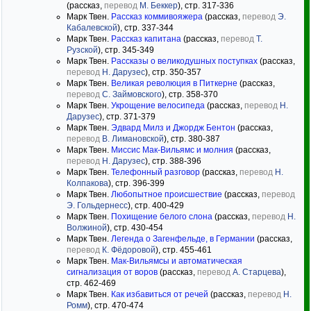
(рассказ,
перевод
М. Беккер
), стр. 317-336
Марк Твен.
Рассказ коммивояжера
(рассказ,
перевод
Э.
Кабалевской
), стр. 337-344
Марк Твен.
Рассказ капитана
(рассказ,
перевод
Т.
Рузской
), стр. 345-349
Марк Твен.
Рассказы о великодушных поступках
(рассказ,
перевод
Н. Дарузес
), стр. 350-357
Марк Твен.
Великая революция в Питкерне
(рассказ,
перевод
С. Займовского
), стр. 358-370
Марк Твен.
Укрощение велосипеда
(рассказ,
перевод
Н.
Дарузес
), стр. 371-379
Марк Твен.
Эдвард Милз и Джордж Бентон
(рассказ,
перевод
В. Лимановской
), стр. 380-387
Марк Твен.
Миссис Мак-Вильямс и молния
(рассказ,
перевод
Н. Дарузес
), стр. 388-396
Марк Твен.
Телефонный разговор
(рассказ,
перевод
Н.
Колпакова
), стр. 396-399
Марк Твен.
Любопытное происшествие
(рассказ,
перевод
Э. Гольдернесс
), стр. 400-429
Марк Твен.
Похищение белого слона
(рассказ,
перевод
Н.
Волжиной
), стр. 430-454
Марк Твен.
Легенда о Загенфельде, в Германии
(рассказ,
перевод
К. Фёдоровой
), стр. 455-461
Марк Твен.
Мак-Вильямсы и автоматическая
сигнализация от воров
(рассказ,
перевод
А. Старцева
),
стр. 462-469
Марк Твен.
Как избавиться от речей
(рассказ,
перевод
Н.
Ромм
), стр. 470-474