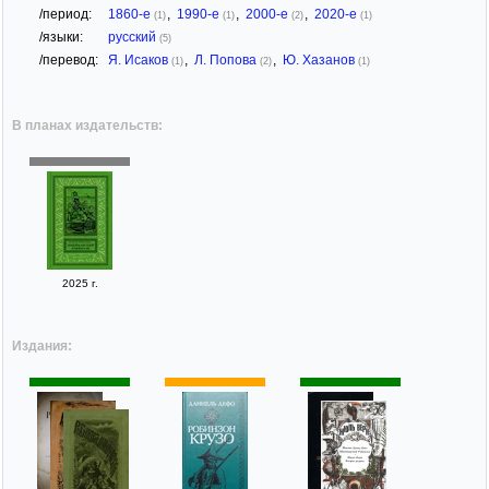
/период:
1860-е
,
1990-е
,
2000-е
,
2020-е
(1)
(1)
(2)
(1)
/языки:
русский
(5)
/перевод:
Я. Исаков
,
Л. Попова
,
Ю. Хазанов
(1)
(2)
(1)
В планах издательств:
2025 г.
Издания: