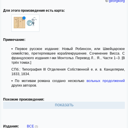
©
georgkorg
Для этого произведения есть карта:
Примечание:
• Первое русское издание: Новый Робинсон, или Швейцарское
семейство, претерпевшее кораблекрушение. Сочинение Висса. С
французского издания г-жи Монтольэ. Перевод Л... Я... Части 1–3. [В
трёх томах.]
СПб.: Типография III Отделения Собственной е. и. в. Канцелярии,
1833, 1834.
• По мотивам романа создано несколько
вольных продолжений
других авторов.
Похожие произведения:
показать
Издания:
ВСЕ
(5)