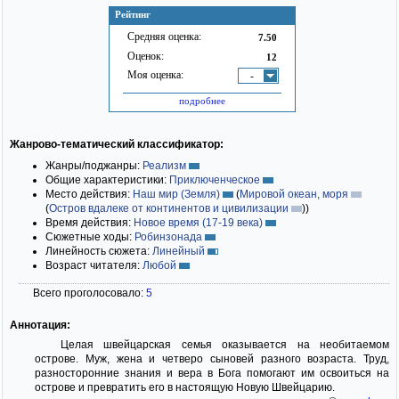
Рейтинг
Средняя оценка:
7.50
Оценок:
12
Моя оценка:
-
подробнее
Жанрово-тематический классификатор:
Жанры/поджанры:
Реализм
Общие характеристики:
Приключенческое
Место действия:
Наш мир (Земля)
(
Мировой океан, моря
(
Остров вдалеке от континентов и цивилизации
)
)
Время действия:
Новое время (17-19 века)
Сюжетные ходы:
Робинзонада
Линейность сюжета:
Линейный
Возраст читателя:
Любой
Всего проголосовало:
5
Аннотация:
Целая швейцарская семья оказывается на необитаемом
острове. Муж, жена и четверо сыновей разного возраста. Труд,
разносторонние знания и вера в Бога помогают им освоиться на
острове и превратить его в настоящую Новую Швейцарию.