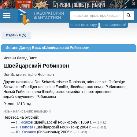
ЛАБОРАТОРИЯ
ФАНТАСТИКИ
поиск по жанру
расширенный
издания (5)
Иоганн Давид Висс «Швейцарский Робинзон»
Иоганн Давид Висс
Швейцарский Робинзон
Der Schweizerische Robinson
Другие названия: Der Schweizerische Robinson, oder der schiffbrüchige
Schweizer=Prediger und seine Familie; Швейцарская семья Робинзонов;
Новый Робинсон, или Швейцарское семейство, претерпевшее
кораблекрушение; Робинзоны
Роман,
1813
год
Язык написания: немецкий
Перевод на русский:
—
Я. Исаков
(Швейцарскiй Робинсонъ)
; 1869 г.
— 1 изд.
—
Л. Попова
(Швейцарский Робинзон)
; 2004 г.
— 2 изд.
—
Ю. Хазанов
(Робинзоны)
; 2006 г.
— 1 изд.