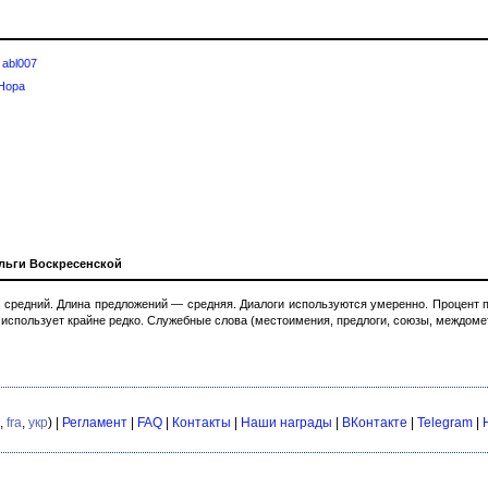
—
abl007
Нора
льги Воскресенской
средний. Длина предложений — средняя. Диалоги используются умеренно. Процент пр
 использует крайне редко. Служебные слова (местоимения, предлоги, союзы, междомет
,
fra
,
укр
) |
Регламент
|
FAQ
|
Контакты
|
Наши награды
|
ВКонтакте
|
Telegram
|