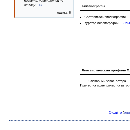
повести, посвящённой не
отлову
...
>>
Библиографы
оценка: 8
Составитель библиографии 
Куратор библиографии —
Эль
Лингвистический профиль О
Словарный запас автора — 
Причастия и деепричастия автор
О сайте
(
eng