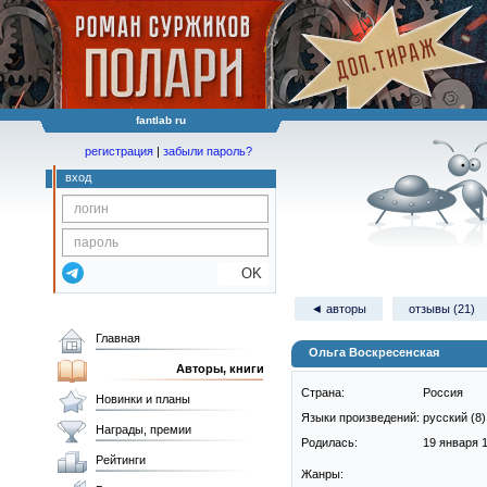
fantlab ru
регистрация
|
забыли пароль?
вход
OK
◄ авторы
отзывы (21)
Главная
Ольга Воскресенская
Авторы, книги
Страна:
Россия
Новинки и планы
Языки произведений:
русский (8)
Награды, премии
Родилась:
19 января 1
Рейтинги
Жанры: