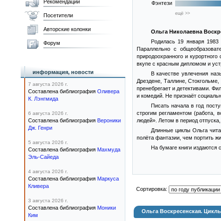
Рекомендации
Фэнтези
ещё >>
Посетители
Авторские колонки
Ольга Николаевна Воскр
Родилась 19 января 1983 
Форум
Параллельно с общеобразоват
природоохранного и курортного 
вкупе с красным дипломом и уст
информация, новости
В качестве увлечения наз
Дрездене, Таллине, Стокгольме, 
7 августа 2026 г.
пренебрегает и детективами. Фи
Составлена библиография
Оливера
и комедий. Не признаёт социаль
К. Лэнгмида
Писать начала в год пост
строгим регламентом (работа, в
6 августа 2026 г.
Составлена библиография
Вероники
людей». Летом в период отпуска,
Дж. Генри
Длинные циклы Ольга чита
полёта фантазии, чем портить жи
5 августа 2026 г.
На бумаге книги издаются 
Составлена библиография
Махмуда
Эль-Сайеда
4 августа 2026 г.
Составлена библиография
Маркуса
Кливера
Сортировка:
3 августа 2026 г.
Составлена библиография
Моники
Ольга Воскресенская. Цикл
Ким