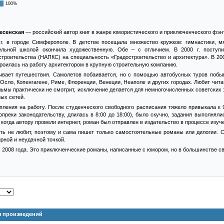
100%
есенская
— российский автор книг в жанре юмористического и приключенческого фэн
г. в городе Симферополе. В детстве посещала множество кружков: гимнастики, мяг
ельной школой окончила художественную. Обе – с отличием. В 2000 г. поступ
строительства (НАПКС) на специальность «Градостроительство и архитектура». В 200
роилась на работу архитектором в крупную строительную компанию.
ывает путешествия. Самолетов побаивается, но с помощью автобусных туров побыв
Осло, Копенгагене, Риме, Флоренции, Венеции, Неаполе и других городах. Любит чита
льмы практически не смотрит, исключение делается для немногочисленных советских
ных сетей.
упления на работу. После студенческого свободного расписания тяжело привыкала к
опреки законодательству, длилась в 8:00 до 18:00), было скучно, задания выполняли
 когда автору провели интернет, роман был отправлен в издательство в процессе изу
ть не любит, поэтому и сама пишет только самостоятельные романы или дилогии. С
рной и неудачной точкой.
с 2008 года. Это приключенческие романы, написанные с юмором, но в большинстве с
ы произведений