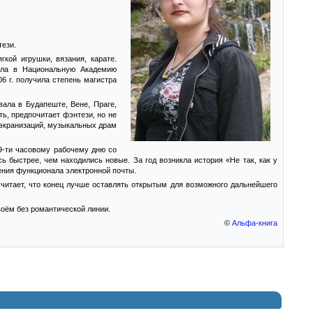
тези.
кой игрушки, вязания, карате.
ила в Национальную Академию
6 г. получила степень магистра
ала в Будапеште, Вене, Праге,
ть, предпочитает фэнтези, но не
 экранизаций, музыкальных драм
 9-ти часовому рабочему дню со
сь быстрее, чем находились новые. За год возникла история «Не так, как у
чения функционала электронной почты.
читает, что конец лучше оставлять открытым для возможного дальнейшего
воём без романтической линии.
©
Альфа-книга