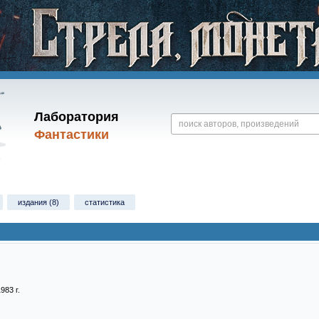
Лаборатория
Фантастики
издания (8)
статистика
983 г.