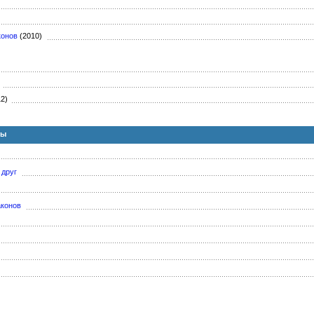
конов
(2010)
)
12)
ны
 друг
аконов