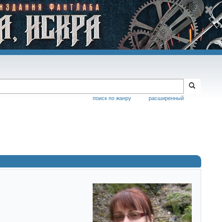
поиск по жанру
расширенный