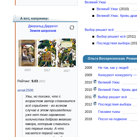
Великий Ужас
Великий Ужас
(2010)
Великий Ужас. Кровь дра
А вот, например:
Джеральд Даррелл
Выбор решает всё
Земля шорохов
Выбор решает всё
(2011
Последствия выбора
(20
Ольга Воскресенская. Рома
2008
Не так, как у людей
2023
2017
2017
2009
Конкурент конкуренту —
Рейтинг:
9.03
(347)
2010
Великий Ужас
2010
Великий Ужас. Кровь др
amak2508
:
Увы, но похоже, что с
2011
Выбор решает всё
возрастом автор становится
2012
Последствия выбора
всё серьёзнее - во всяком
случае в этом произведении
2015
Глазами тьмы
уже нет того огромного
2018
Посол на подмене
количества доброго мягкого
юмора, которым славились
его первые книги. А что
касается первой части