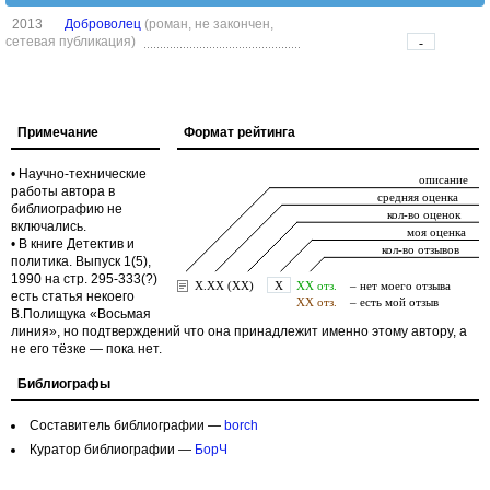
2013
Доброволец
(роман, не закончен,
сетевая публикация)
-
Примечание
Формат рейтинга
• Научно-технические
работы автора в
библиографию не
включались.
• В книге Детектив и
политика. Выпуск 1(5),
1990 на стр. 295-333(?)
есть статья некоего
В.Полищука «Восьмая
линия», но подтверждений что она принадлежит именно этому автору, а
не его тёзке — пока нет.
Библиографы
Составитель библиографии —
borch
Куратор библиографии —
БорЧ