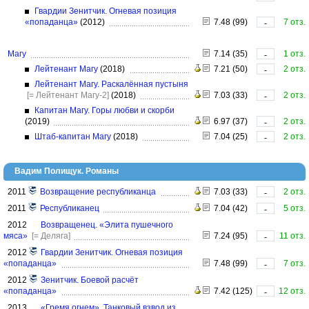
Гвардии Зенитчик. Огневая позиция
«попаданца»
(2012)
7.48 (99)
7 отз.
-
Магу
7.14 (35)
1 отз.
-
Лейтенант Магу
(2018)
7.21 (50)
2 отз.
-
Лейтенант Магу. Раскалённая пустыня
[= Лейтенант Магу-2]
(2018)
7.03 (33)
2 отз.
-
Капитан Магу. Горы любви и скорби
(2019)
6.97 (37)
2 отз.
-
Штаб-капитан Магу
(2018)
7.04 (25)
2 отз.
-
Вадим Полищук. Романы
2011
Возвращение республиканца
7.03 (33)
2 отз.
-
2011
Республиканец
7.04 (42)
5 отз.
-
2012
Возвращенец. «Элита пушечного
мяса»
[= Деляга]
7.24 (95)
11 отз.
-
2012
Гвардии Зенитчик. Огневая позиция
«попаданца»
7.48 (99)
7 отз.
-
2012
Зенитчик. Боевой расчёт
«попаданца»
7.42 (125)
12 отз.
-
2013
«Гремя огнем». Танковый взвод из