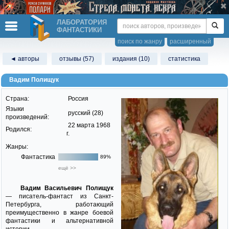
ЛАБОРАТОРИЯ
ФАНТАСТИКИ
поиск по жанру
расширенный
◄ авторы
отзывы (57)
издания (10)
статистика
Вадим Полищук
Страна:
Россия
Языки
русский (28)
произведений:
22 марта 1968
Родился:
г.
Жанры:
Фантастика
89%
ещё >>
Вадим Васильевич Полищук
— писатель-фантаст из Санкт-
Петербурга, работающий
преимущественно в жанре боевой
фантастики и альтернативной