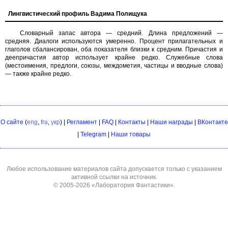
Лингвистический профиль Вадима Полищука
Словарный запас автора — средний. Длина предложений —
средняя. Диалоги используются умеренно. Процент прилагательных и
глаголов сбалансирован, оба показателя близки к средним. Причастия и
деепричастия автор использует крайне редко. Служебные слова
(местоимения, предлоги, союзы, междометия, частицы и вводные слова)
— также крайне редко.
О сайте
(
eng
,
fra
,
укр
) |
Регламент
|
FAQ
|
Контакты
|
Наши награды
|
ВКонтакте
|
Telegram
|
Наши товары
Любое использование материалов сайта допускается только с указанием
активной ссылки на источник.
© 2005-2026
«Лаборатория Фантастики»
.