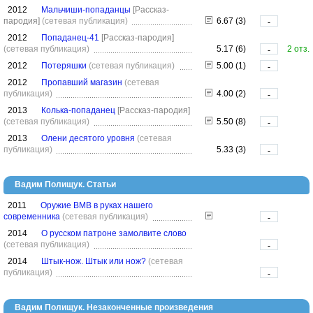
2012
Мальчиши-попаданцы
[Рассказ-
пародия]
(сетевая публикация)
6.67 (3)
-
2012
Попаданец-41
[Рассказ-пародия]
(сетевая публикация)
5.17 (6)
2 отз.
-
2012
Потеряшки
(сетевая публикация)
5.00 (1)
-
2012
Пропавший магазин
(сетевая
публикация)
4.00 (2)
-
2013
Колька-попаданец
[Рассказ-пародия]
(сетевая публикация)
5.50 (8)
-
2013
Олени десятого уровня
(сетевая
публикация)
5.33 (3)
-
Вадим Полищук. Статьи
2011
Оружие ВМВ в руках нашего
современника
(сетевая публикация)
-
2014
О русском патроне замолвите слово
(сетевая публикация)
-
2014
Штык-нож. Штык или нож?
(сетевая
публикация)
-
Вадим Полищук. Незаконченные произведения