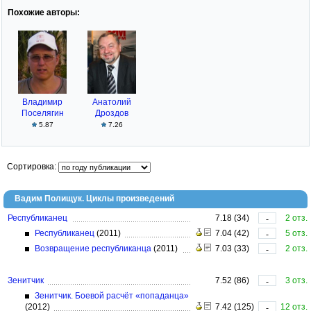
Похожие авторы:
Владимир
Анатолий
Поселягин
Дроздов
5.87
7.26
Сортировка:
Вадим Полищук. Циклы произведений
Республиканец
7.18 (34)
2 отз.
-
Республиканец
(2011)
7.04 (42)
5 отз.
-
Возвращение республиканца
(2011)
7.03 (33)
2 отз.
-
Зенитчик
7.52 (86)
3 отз.
-
Зенитчик. Боевой расчёт «попаданца»
(2012)
7.42 (125)
12 отз.
-