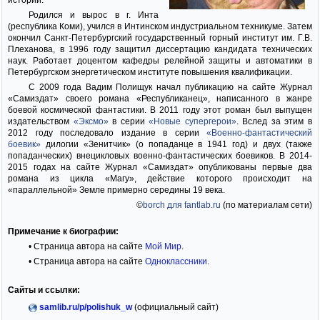
истории.
Родился и вырос в г. Инта
(республика Коми), учился в Интинском индустриальном техникуме. Затем
окончил Санкт-Петербургский государственный горный институт им. Г.В.
Плеханова, в 1996 году защитил диссертацию кандидата технических
наук. Работает доцентом кафедры релейной защиты и автоматики в
Петербургском энергетическом институте повышения квалификации.
С 2009 года Вадим Полищук начал публикацию на сайте Журнал
«Самиздат» своего романа «Республиканец», написанного в жанре
боевой космической фантастики. В 2011 году этот роман был выпущен
издательством
«Эксмо»
в серии
«Новые супергерои»
. Вслед за этим в
2012 году последовало издание в серии
«Военно-фантастический
боевик»
дилогии «Зенитчик» (о попаданце в 1941 год) и двух (также
попаданческих) внецикловых военно-фантастических боевиков. В 2014-
2015 годах на сайте Журнал «Самиздат» опубликованы первые два
романа из цикла «Магу», действие которого происходит на
«параллельной» Земле примерно середины 19 века.
©
borch для fantlab.ru
(по материалам сети)
Примечание к биографии:
• Страница автора на сайте
Мой Мир
.
• Страница автора на сайте
Одноклассники
.
Сайты и ссылки:
samlib.ru/p/polishuk_w
(официальный сайт)