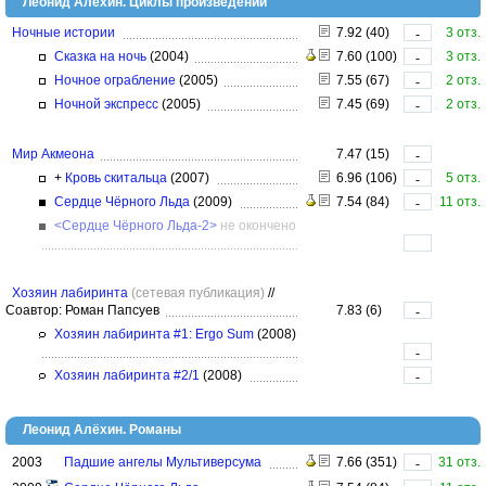
Леонид Алёхин. Циклы произведений
Ночные истории
7.92 (40)
3 отз.
-
Сказка на ночь
(2004)
7.60 (100)
3 отз.
-
Ночное ограбление
(2005)
7.55 (67)
2 отз.
-
Ночной экспресс
(2005)
7.45 (69)
2 отз.
-
Мир Акмеона
7.47 (15)
-
+
Кровь скитальца
(2007)
6.96 (106)
5 отз.
-
Сердце Чёрного Льда
(2009)
7.54 (84)
11 отз.
-
<Сердце Чёрного Льда-2>
не окончено
Хозяин лабиринта
(сетевая публикация)
//
Соавтор: Роман Папсуев
7.83 (6)
-
Хозяин лабиринта #1: Ergo Sum
(2008)
-
Хозяин лабиринта #2/1
(2008)
-
Леонид Алёхин. Романы
2003
Падшие ангелы Мультиверсума
7.66 (351)
31 отз.
-