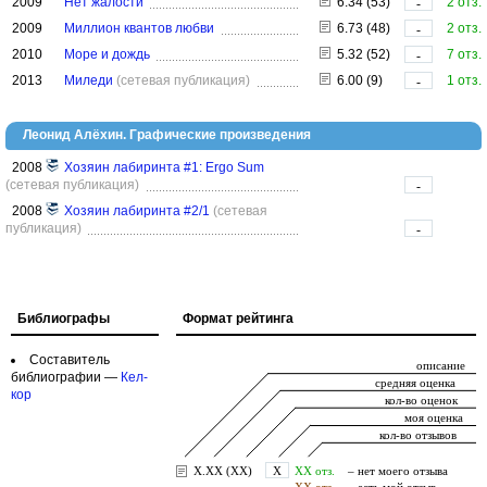
2009
Нет жалости
6.34 (53)
2 отз.
-
2009
Миллион квантов любви
6.73 (48)
2 отз.
-
2010
Море и дождь
5.32 (52)
7 отз.
-
2013
Миледи
(сетевая публикация)
6.00 (9)
1 отз.
-
Леонид Алёхин. Графические произведения
2008
Хозяин лабиринта #1: Ergo Sum
(сетевая публикация)
-
2008
Хозяин лабиринта #2/1
(сетевая
публикация)
-
Библиографы
Формат рейтинга
Составитель
библиографии —
Кел-
кор