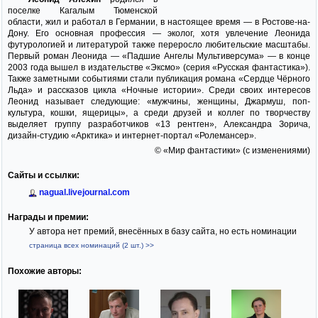
поселке Кагалым Тюменской
области, жил и работал в Германии, в настоящее время — в Ростове-на-
Дону. Его основная профессия — эколог, хотя увлечение Леонида
футурологией и литературой также переросло любительские масштабы.
Первый роман Леонида — «Падшие Ангелы Мультиверсума» — в конце
2003 года вышел в издательстве «Эксмо» (серия «Русская фантастика»).
Также заметными событиями стали публикация романа «Сердце Чёрного
Льда» и рассказов цикла «Ночные истории». Среди своих интересов
Леонид называет следующие: «мужчины, женщины, Джармуш, поп-
культура, кошки, ящерицы», а среди друзей и коллег по творчеству
выделяет группу разработчиков «13 рентген», Александра Зорича,
дизайн-студию «Арктика» и интернет-портал «Ролемансер».
© «Мир фантастики» (с изменениями)
Сайты и ссылки:
nagual.livejournal.com
Награды и премии:
У автора нет премий, внесённых в базу сайта, но есть номинации
страница всех номинаций (2 шт.) >>
Похожие авторы: