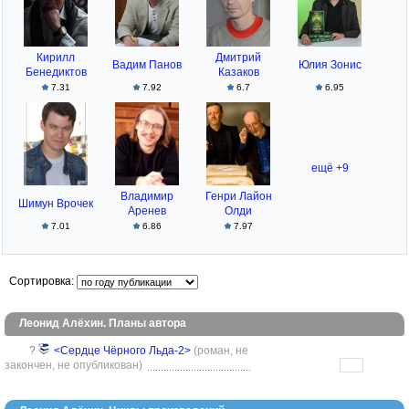
Кирилл
Дмитрий
Вадим Панов
Юлия Зонис
Бенедиктов
Казаков
7.31
7.92
6.7
6.95
ещё +9
Владимир
Генри Лайон
Шимун Врочек
Аренев
Олди
7.01
6.86
7.97
Сортировка:
Леонид Алёхин. Планы автора
?
<Сердце Чёрного Льда-2>
(роман, не
закончен, не опубликован)