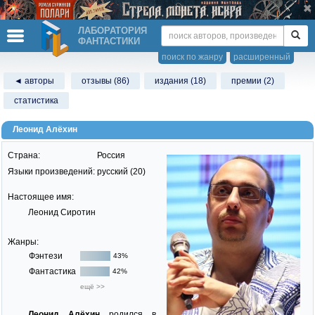
ЛАБОРАТОРИЯ
ФАНТАСТИКИ
поиск по жанру
расширенный
◄ авторы
отзывы (86)
издания (18)
премии (2)
статистика
Леонид Алёхин
Страна:
Россия
Языки произведений:
русский (20)
Настоящее имя:
Леонид Сиротин
Жанры:
Фэнтези
43%
Фантастика
42%
ещё >>
Леонид Алёхин
родился в