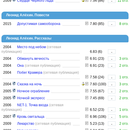
2009
Сердце Чёрного Льда
7.54 (84)
11 отз.
-
Леонид Алёхин. Повести
2015
Допустимая самооборона
7.80 (85)
8 отз.
-
Леонид Алёхин. Рассказы
2004
Место под небом
(сетевая
публикация)
6.83 (6)
-
2004
Обмануть вечность
6.91 (23)
3 отз.
-
2004
Она
(сетевая публикация)
6.91 (23)
2 отз.
-
2004
Побег Крамера
(сетевая публикация)
7.58 (24)
1 отз.
-
2004
Сказка на ночь
7.60 (100)
3 отз.
-
2005
Ночное ограбление
7.55 (67)
2 отз.
-
2005
Ночной экспресс
7.45 (69)
2 отз.
-
2006
NET-1. Точка входа
(сетевая
публикация)
6.52 (23)
1 отз.
-
2007
Кровь скитальца
6.96 (106)
5 отз.
-
2009
Лекарство
(сетевая публикация)
5.23 (13)
2 отз.
-