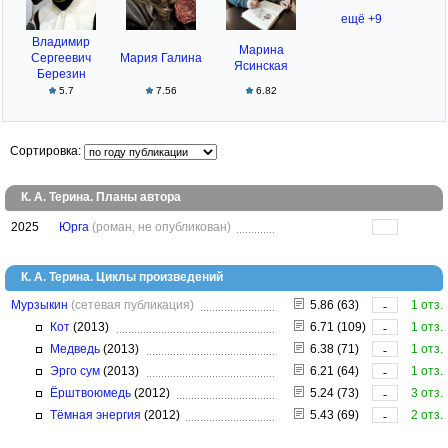
ещё +9
Владимир
Марина
Сергеевич
Мария Галина
Ясинская
Березин
5.7
7.56
6.82
Сортировка:
К. А. Терина. Планы автора
2025
Юрга
(роман, не опубликован)
К. А. Терина. Циклы произведений
Мурзыкин
(сетевая публикация)
5.86 (63)
1 отз.
-
Кот
(2013)
6.71 (109)
1 отз.
-
Медведь
(2013)
6.38 (71)
1 отз.
-
Эрго сум
(2013)
6.21 (64)
1 отз.
-
Ёрштвоюмедь
(2012)
5.24 (73)
3 отз.
-
Тёмная энергия
(2012)
5.43 (69)
2 отз.
-