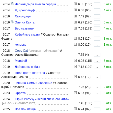
2014
Чёрная дыра вместо сердца
6.55 (136)
6 отз.
-
2014
Я, Крейслауф
6.68 (66)
4 отз.
-
2016
Ханки-дори
7.49 (62)
-
2016
Элегия Канта
6.97 (170)
5 отз.
-
2017
Бес названия
7.69 (179)
4 отз.
-
2017
Кафейные сказки
//
Соавтор: Наталья
Федина
8.53 (15)
3 отз.
-
2017
коперкот
8.00 (12)
1 отз.
-
2018
Copy Cat
(сетевая публикация)
//
Соавтор: Алекс Шварцман
7.75 (4)
-
2018
Морфей
6.08 (115)
5 отз.
-
2019
Лайошевы пчёлы
7.13 (129)
6 отз.
-
2019
Небо цвета шартрёз
//
Соавтор:
Александр Бачило
6.42 (12)
-
2020
Тишина-Семь-и-Забвение
//
Соавтор:
Юрий Некрасов
7.26 (23)
2 отз.
-
2023
Эррата
6.87 (91)
3 отз.
-
2024
Юрий Рытхэу «Песни снежного кита»
[= Песни снежного кита]
7.45 (106)
5 отз.
-
2025
Все мои птицы
6.74 (82)
3 отз.
-