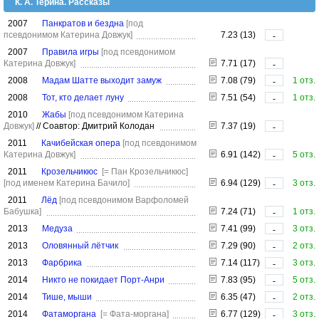
К. А. Терина. Рассказы
2007
Панкратов и бездна
[под
псевдонимом Катерина Довжук]
7.23 (13)
-
2007
Правила игры
[под псевдонимом
Катерина Довжук]
7.71 (17)
-
2008
Мадам Шатте выходит замуж
7.08 (79)
1 отз.
-
2008
Тот, кто делает луну
7.51 (54)
1 отз.
-
2010
Жабы
[под псевдонимом Катерина
Довжук]
//
Соавтор: Дмитрий Колодан
7.37 (19)
-
2011
Качибейская опера
[под псевдонимом
Катерина Довжук]
6.91 (142)
5 отз.
-
2011
Крозельчикюс
[= Пан Крозельчикюс]
[под именем Катерина Бачило]
6.94 (129)
3 отз.
-
2011
Лёд
[под псевдонимом Варфоломей
Бабушка]
7.24 (71)
1 отз.
-
2013
Медуза
7.41 (99)
3 отз.
-
2013
Оловянный лётчик
7.29 (90)
2 отз.
-
2013
Фарбрика
7.14 (117)
3 отз.
-
2014
Никтo не покидает Порт-Анри
7.83 (95)
5 отз.
-
2014
Тише, мыши
6.35 (47)
2 отз.
-
2014
Фатаморгана
[= Фата-моргана]
6.77 (129)
3 отз.
-