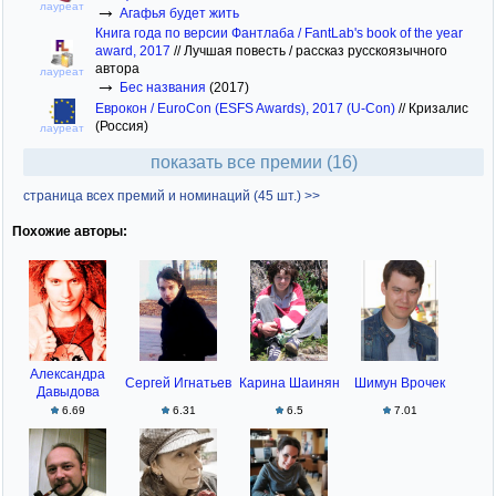
→
лауреат
Агафья будет жить
Книга года по версии Фантлаба / FantLab's book of the year
award, 2017
//
Лучшая повесть / рассказ русскоязычного
автора
лауреат
→
Бес названия
(2017)
Еврокон / EuroCon (ESFS Awards), 2017 (U-Con)
//
Кризалис
(Россия)
лауреат
показать все премии (16)
страница всех премий и номинаций (45 шт.) >>
Похожие авторы:
Александра
Сергей Игнатьев
Карина Шаинян
Шимун Врочек
Давыдова
6.69
6.31
6.5
7.01