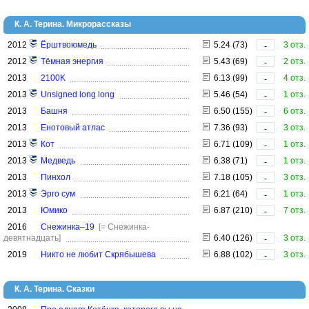
К. А. Терина. Микрорассказы
2012
Ёрштвоюмедь
5.24 (73)
3 отз.
-
2012
Тёмная энергия
5.43 (69)
2 отз.
-
2013
2100K
6.13 (99)
4 отз.
-
2013
Unsigned long long
5.46 (54)
1 отз.
-
2013
Башня
6.50 (155)
6 отз.
-
2013
Енотовый атлас
7.36 (93)
3 отз.
-
2013
Кот
6.71 (109)
1 отз.
-
2013
Медведь
6.38 (71)
1 отз.
-
2013
Пинхол
7.18 (105)
3 отз.
-
2013
Эрго сум
6.21 (64)
1 отз.
-
2013
Юмико
6.87 (210)
7 отз.
-
2016
Снежинка–19
[= Снежинка-
девятнадцать]
6.40 (126)
3 отз.
-
2019
Никто не любит Скрябышева
6.88 (102)
3 отз.
-
К. А. Терина. Сказки