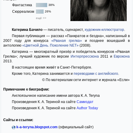
Фантастика
38%
Сюрреализм
26%
ещё >>
Катерина Бачило
— писатель, сценарист,
художник-иллюстратор
.
Первая публикация — рассказ «Панкратов и бездна», написанный в
2007 году для конкурса
«Рваная грелка»
и позднее вошедший в
антологию
«Цветной День. Поколение NET»
(2008).
Катерина — многократный призёр и победитель конкурсов «Рваная
Грелка»; лучший художник по версии
Интерпресскона
2011 и
Еврокона
2013.
В настоящее время живёт в Санкт-Петербурге.
Кроме того, Катерина занимается и
переводами с английского
.
© По материалам сети интернет и журнала «Если»
Примечание к биографии:
Англоязычное написание имени автора K. A. Teryna
Произведения К. А. Териной на сайте
Самиздат
Произведения К. А. Териной на сайте
Author Today
Сайты и ссылки:
k-a-teryna.blogspot.com
(официальный сайт)