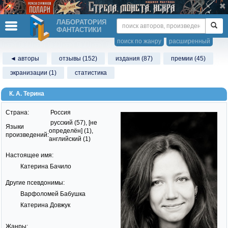
ЛАБОРАТОРИЯ
ФАНТАСТИКИ
поиск по жанру
расширенный
◄ авторы
отзывы (152)
издания (87)
премии (45)
экранизации (1)
статистика
К. А. Терина
Страна:
Россия
русский (57), [не
Языки
определён] (1),
произведений:
английский (1)
Настоящее имя:
Катерина Бачило
Другие псевдонимы:
Варфоломей Бабушка
Катерина Довжук
Жанры: