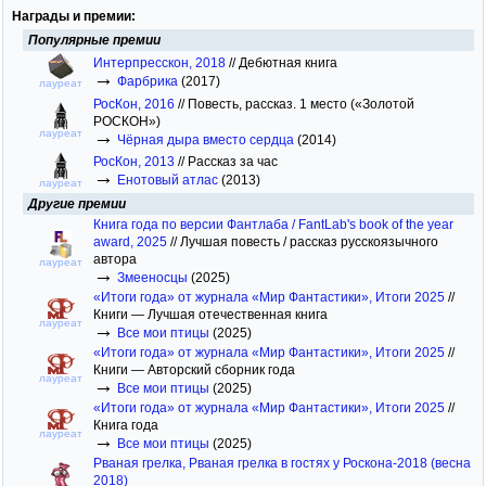
Награды и премии:
Популярные премии
Интерпресскон, 2018
//
Дебютная книга
→
Фарбрика
(2017)
лауреат
РосКон, 2016
//
Повесть, рассказ. 1 место («Золотой
РОСКОН»)
→
лауреат
Чёрная дыра вместо сердца
(2014)
РосКон, 2013
//
Рассказ за час
→
Енотовый атлас
(2013)
лауреат
Другие премии
Книга года по версии Фантлаба / FantLab's book of the year
award, 2025
//
Лучшая повесть / рассказ русскоязычного
автора
лауреат
→
Змееносцы
(2025)
«Итоги года» от журнала «Мир Фантастики», Итоги 2025
//
Книги — Лучшая отечественная книга
лауреат
→
Все мои птицы
(2025)
«Итоги года» от журнала «Мир Фантастики», Итоги 2025
//
Книги — Авторский сборник года
лауреат
→
Все мои птицы
(2025)
«Итоги года» от журнала «Мир Фантастики», Итоги 2025
//
Книга года
лауреат
→
Все мои птицы
(2025)
Рваная грелка, Рваная грелка в гостях у Роскона-2018 (весна
2018)