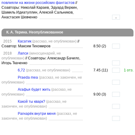
повлияли на жизни российских фантастов
//
Соавторы: Николай Караев, Эдуард Веркин,
Шамиль Идиатуллин, Алексей Сальников,
Анастасия Шевченко
-
К. А. Терина. Неопубликованное
2015
Касатик
(рассказ, не опубликован)
//
Соавтор: Максим Тихомиров
8.50 (2)
2018
Лапси
(киносценарий, не
опубликован)
//
Соавторы: Александр Бачило,
Игорь Ткаченко
6,72
(рассказ, не опубликован)
7.45 (11)
1 отз.
Praeda mea
(рассказ, не закончен, не
опубликован)
Агафья будет жить
(рассказ, не
опубликован)
9.00 (3)
Какой ты кварк?
(рассказ, не
закончен, не опубликован)
Рагнарёк внутри меня
(рассказ, не
закончен, не опубликован)