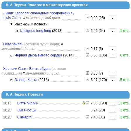
К. А. Терина. Участие в межавторских проектах
Льюис Кэрролл: свободные продолжения
/
Lewis Carroll
//
межавторский цикл
9.00 (25)
-
Рассказы и повести
Unsigned long long
(2013)
5.46 (54)
1 отз.
-
Невервилль
(сетевая публикация)
//
межавторский цикл
9.17 (6)
-
Чёрная дыра вместо сердца
(2014)
6.55 (136)
6 отз.
-
Хроники Санкт-Винтербурга
(сетевая
публикация)
//
межавторский цикл
8.86 (7)
-
Элегия Канта
(2016)
6.97 (170)
5 отз.
-
К. А. Терина. Повести
2013
Ыттыгыргын
7.56 (193)
13 отз.
-
2025
Змееносцы
6.94 (78)
3 отз.
-
2025
Симаргл
7.43 (81)
3 отз.
-