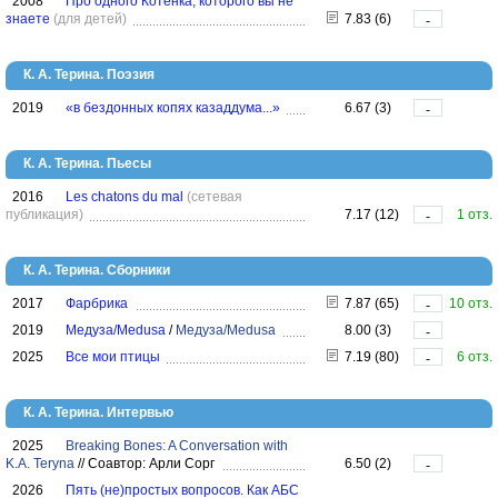
2008
Про одного Котёнка, которого вы не
знаете
(для детей)
7.83 (6)
-
К. А. Терина. Поэзия
2019
«в бездонных копях казаддума...»
6.67 (3)
-
К. А. Терина. Пьесы
2016
Les chatons du mal
(сетевая
публикация)
7.17 (12)
1 отз.
-
К. А. Терина. Сборники
2017
Фарбрика
7.87 (65)
10 отз.
-
2019
Медуза/Medusa
/
Медуза/Medusa
8.00 (3)
-
2025
Все мои птицы
7.19 (80)
6 отз.
-
К. А. Терина. Интервью
2025
Breaking Bones: A Conversation with
K.A. Teryna
//
Соавтор: Арли Сорг
6.50 (2)
-
2026
Пять (не)простых вопросов. Как АБС