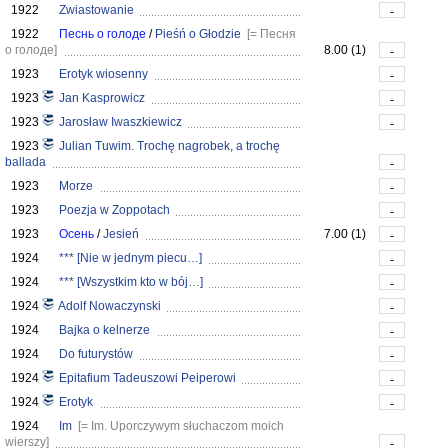
1922
Zwiastowanie
-
1922
Песнь о голоде
/
Pieśń o Głodzie
[= Песня
о голоде]
8.00 (1)
-
1923
Erotyk wiosenny
-
1923
Jan Kasprowicz
-
1923
Jarosław Iwaszkiewicz
-
1923
Julian Tuwim. Trochę nagrobek, a trochę
ballada
-
1923
Morze
-
1923
Poezja w Zoppotach
-
1923
Осень
/
Jesień
7.00 (1)
-
1924
*** [Nie w jednym piecu…]
-
1924
*** [Wszystkim kto w bój…]
-
1924
Adolf Nowaczynski
-
1924
Bajka o kelnerze
-
1924
Do futurystów
-
1924
Epitafium Tadeuszowi Peiperowi
-
1924
Erotyk
-
1924
Im
[= Im. Uporczywym słuchaczom moich
wierszy]
-