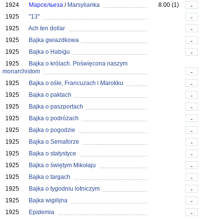
1924
Марсельеза
/
Marsylianka
8.00 (1)
-
1925
"13"
-
1925
Ach ten dollar
-
1925
Bajka gwiazdkowa
-
1925
Bajka o Habigu
-
1925
Bajka o królach. Poświęcona naszym
monarchistom
-
1925
Bajka o ośle, Francuzach i Marokku
-
1925
Bajka o paktach
-
1925
Bajka o paszportach
-
1925
Bajka o podróżach
-
1925
Bajka o pogodzie
-
1925
Bajka o Semaforze
-
1925
Bajka o statystyce
-
1925
Bajka o świętym Mikołaju
-
1925
Bajka o targach
-
1925
Bajka o tygodniu lotniczym
-
1925
Bajka wigilijna
-
1925
Epidemia
-