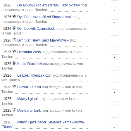
1926
Do albumu kobiety literatki. Trzy oktawy
под
псевдонимом la von Tamten
-
1926
Dyr. Franciszek Józef Strączkowski
под
псевдонимом la von Tamten
-
1926
Dyr. Ludwik Czarnoloski
под псевдонимом
la von Tamten
-
1926
Dyr. Stanisław Karol May-Kowski
под
псевдонимом la von Tamten
-
1926
Hieronim Weltz
под псевдонимом la von
Tamten
-
1926
Kucio Grasiński
под псевдонимом la von
Tamten
-
1926
Leszek i Mieszek czyli
под псевдонимом la
von Tamten
-
1926
Ludwik Zaleski
под псевдонимом la von
Tamten
-
1926
Mądry i głupi
под псевдонимом la von
Tamten
-
1926
Mandaryn Link
под псевдонимом la von
Tamten
-
1926
Miłość i jazz-band. Sielanka karnawałowa.
"Blues"
-