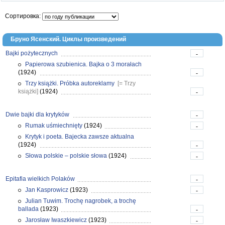
Сортировка:
Бруно Ясенский. Циклы произведений
Bajki pożytecznych
-
Papierowa szubienica. Bajka o 3 morałach
(1924)
-
Trzy książki. Próbka autoreklamy
[= Trzy
książki]
(1924)
-
Dwie bajki dla krytyków
-
Rumak uśmiechnięty
(1924)
-
Krytyk i poeta. Bajecka zawsze aktualna
(1924)
-
Słowa polskie – polskie słowa
(1924)
-
Epitafia wielkich Polaków
-
Jan Kasprowicz
(1923)
-
Julian Tuwim. Trochę nagrobek, a trochę
ballada
(1923)
-
Jarosław Iwaszkiewicz
(1923)
-