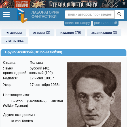
ЛАБОРАТОРИЯ
ФАНТАСТИКИ
поиск по жанру
расширенный
◄ авторы
отзывы (3)
издания (76)
экранизации (3)
статистика
Бруно Ясенский (Bruno Jasieński)
Страна:
Польша
Языки
русский (46),
произведений:
польский (199)
Родился:
17 июня 1901 г.
Умер:
17 сентября 1938 г.
Настоящее имя:
Виктор (Яковлевич) Зисман
(Wiktor Zysman)
Другие псевдонимы:
la von Tamten