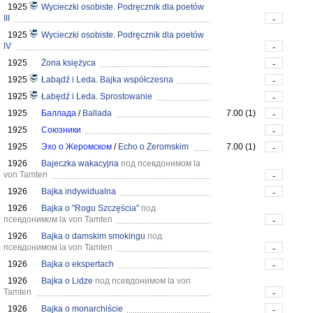
1925
Wycieczki osobiste. Podręcznik dla poetów
III
-
1925
Wycieczki osobiste. Podręcznik dla poetów
IV
-
1925
Żona księżyca
-
1925
Łabądź i Leda. Bajka współczesna
-
1925
Łabędź i Leda. Sprostowanie
-
1925
Баллада
/
Ballada
7.00 (1)
-
1925
Союзники
-
1925
Эхо о Жеромском
/
Echo o Żeromskim
7.00 (1)
-
1926
Bajeczka wakacyjna
под псевдонимом la
von Tamten
-
1926
Bajka indywidualna
-
1926
Bajka o "Rogu Szczęścia"
под
псевдонимом la von Tamten
-
1926
Bajka o damskim smokingu
под
псевдонимом la von Tamten
-
1926
Bajka o ekspertach
-
1926
Bajka o Lidze
под псевдонимом la von
Tamten
-
1926
Bajka o monarchiście
-