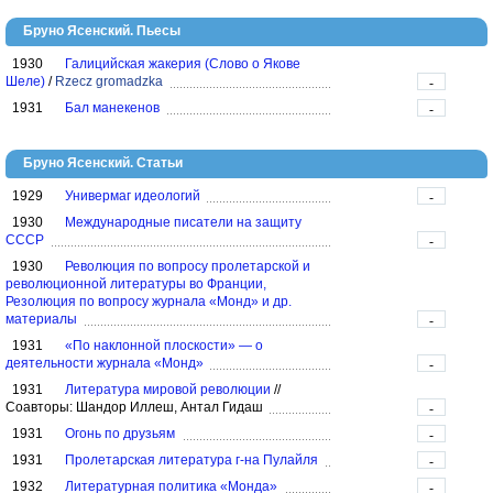
Бруно Ясенский. Пьесы
1930
Галицийская жакерия (Слово о Якове
Шеле)
/
Rzecz gromadzka
-
1931
Бал манекенов
-
Бруно Ясенский. Статьи
1929
Универмаг идеологий
-
1930
Международные писатели на защиту
СССР
-
1930
Революция по вопросу пролетарской и
революционной литературы во Франции,
Резолюция по вопросу журнала «Монд» и др.
материалы
-
1931
«По наклонной плоскости» — о
деятельности журнала «Монд»
-
1931
Литература мировой революции
//
Соавторы: Шандор Иллеш, Антал Гидаш
-
1931
Огонь по друзьям
-
1931
Пролетарская литература г-на Пулайля
-
1932
Литературная политика «Монда»
-