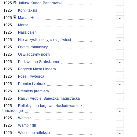
1925
Juliusz Kaden-Bandrowski
-
1925
Koń i taksis
-
1925
Marian Hemar
-
1925
Morse
-
1925
Nasz dzień
-
1925
Nie wszystko złoty, co się świeci
-
1925
Ostatni romantycy
-
1925
Oświadczyny poety
-
1925
Podzwonne Grabskiemu
-
1925
Pogrzeb Maxa Lindera
-
1925
Poseł i wyborca
-
1925
Premier i żebrak
-
1925
Premiery premiera
-
1925
Rajcy i wróble. Bajeczka magistracka
-
1925
Refleksje po-targowe. Naśladowanie z
francuskiego
-
1925
Wampir
-
1925
Wampir (II)
-
1925
Wiosenne refleksje
-