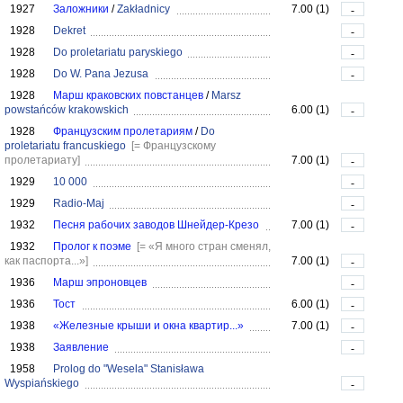
1927
Заложники
/
Zakładnicy
7.00 (1)
-
1928
Dekret
-
1928
Do proletariatu paryskiego
-
1928
Do W. Pana Jezusa
-
1928
Марш краковских повстанцев
/
Marsz
powstańców krakowskich
6.00 (1)
-
1928
Французским пролетариям
/
Do
proletariatu francuskiego
[= Французскому
пролетариату]
7.00 (1)
-
1929
10 000
-
1929
Radio-Maj
-
1932
Песня рабочих заводов Шнейдер-Крезо
7.00 (1)
-
1932
Пролог к поэме
[= «Я много стран сменял,
как паспорта...»]
7.00 (1)
-
1936
Марш эпроновцев
-
1936
Тост
6.00 (1)
-
1938
«Железные крыши и окна квартир...»
7.00 (1)
-
1938
Заявление
-
1958
Prolog do "Wesela" Stanisława
Wyspiańskiego
-