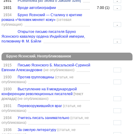
1931
Przedmowa [do Słowa o Jakubie Szeli]
-
1931
Вроде автобиографии
7.00 (1)
-
1934
Бруно Ясенский — Сталину о критике
романа «Человек меняет кожу»
(сетевая
публикация)
-
Открытое письмо писателя Бруно
Ясенского кавалеру ордена Индийской империи,
полковнику Ф. М. Бэйли
-
Бруно Ясенский. Неопубликованное
1915
Письмо Ясенского Б. Масальской-Суриной
Евгении Александровне
(не опубликовано)
1930
Против групповщины
(статья, не
опубликована)
1930
Выступление на II международной
конференции революционных писателей
[текст
доклада]
(не опубликовано)
1931
Перевооружившийся враг
(статья, не
опубликована)
1934
Учитесь писать занимательно
(статья, не
опубликована)
1936
За смелую литературу
(статья, не