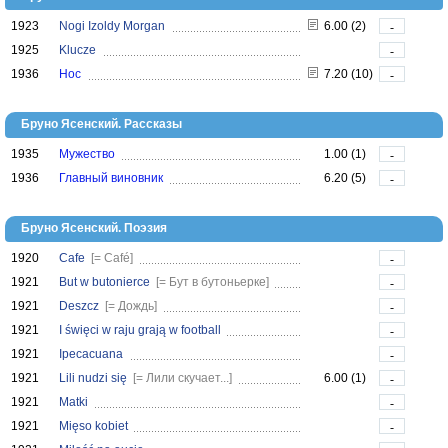
1923
Nogi Izoldy Morgan
6.00 (2)
-
1925
Klucze
-
1936
Нос
7.20 (10)
-
Бруно Ясенский. Рассказы
1935
Мужество
1.00 (1)
-
1936
Главный виновник
6.20 (5)
-
Бруно Ясенский. Поэзия
1920
Cafe
[= Café]
-
1921
But w butonierce
[= Бут в бутоньерке]
-
1921
Deszcz
[= Дождь]
-
1921
I święci w raju grają w football
-
1921
Ipecacuana
-
1921
Lili nuǳi się
[= Лили скучает...]
6.00 (1)
-
1921
Matki
-
1921
Mięso kobiet
-