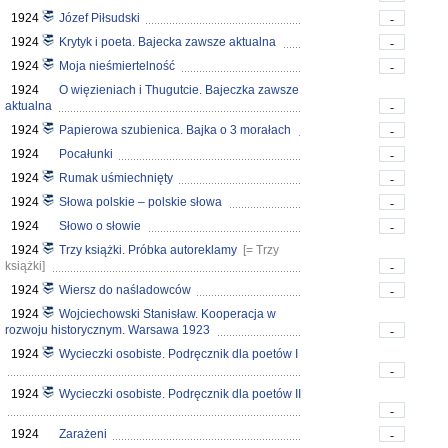
1924
Józef Piłsudski
-
1924
Krytyk i poeta. Bajecka zawsze aktualna
-
1924
Moja nieśmiertelność
-
1924
O więzieniach i Thugutcie. Bajeczka zawsze
aktualna
-
1924
Papierowa szubienica. Bajka o 3 morałach
-
1924
Pocałunki
-
1924
Rumak uśmiechnięty
-
1924
Słowa polskie – polskie słowa
-
1924
Słowo o słowie
-
1924
Trzy książki. Próbka autoreklamy
[= Trzy
książki]
-
1924
Wiersz do naśladowców
-
1924
Wojciechowski Stanisław. Kooperacja w
rozwoju historycznym. Warsawa 1923
-
1924
Wycieczki osobiste. Podręcznik dla poetów I
-
1924
Wycieczki osobiste. Podręcznik dla poetów II
-
1924
Zarażeni
-