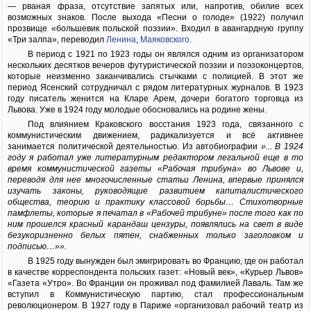
— рваная фраза, отсутствие запятых или, напротив, обилие всех
возможных знаков. После выхода «Песни о голоде» (1922) получил
прозвище «большевик польской поэзии». Входил в авангардную группу
«Три залпа», переводил
Ленина
,
Маяковского
.
В период с 1921 по 1923 годы он являлся одним из организатором
нескольких десятков вечеров футуристической поэзии и поэзоконцертов,
которые неизменно заканчивались стычками с полицией. В этот же
период Ясенский сотрудничал с рядом литературных журналов. В 1923
году писатель женится на Кларе Арем, дочери богатого торговца из
Львова. Уже в 1924 году молодые обосновались на родине жены.
Под влиянием Краковского восстания 1923 года, связанного с
коммунистическим движением, радикализуется и всё активнее
занимается политической деятельностью. Из автобиографии
»... В 1924
году я работал уже литературным редактором легальной еще в то
время коммунистической газеты «Рабочая трибуна» во Львове и,
переводя для нее многочисленные статьи Ленина, впервые принялся
изучать законы, руководящие развитием капиталистического
общества, теорию и практику классовой борьбы… Стихотворные
памфлеты, которые я печатал в «Рабочей трибуне» после того как по
ним прошелся красный карандаш цензуры, появлялись на свет в виде
безукоризненно белых пятен, снабженных только заголовком и
подписью…»».
В 1925 году вынужден был эмигрировать во Францию, где он работал
в качестве корреспондента польских газет: «Новый век», «Курьер Львов»
«Газета «Утро». Во Франции он проживал под фамилией Лаваль. Там же
вступил в Коммунистическую партию, стал профессиональным
революционером. В 1927 году в Париже «организовал рабочий театр из