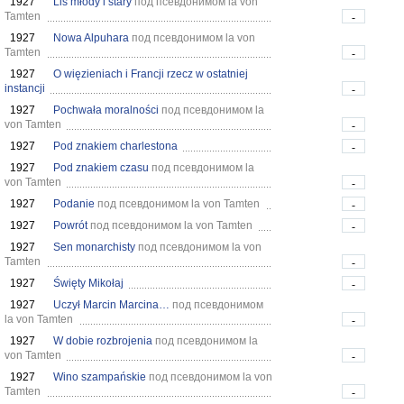
1927
Lis młody i stary
под псевдонимом la von
Tamten
-
1927
Nowa Alpuhara
под псевдонимом la von
Tamten
-
1927
O więzieniach i Francji rzecz w ostatniej
instancji
-
1927
Pochwała moralności
под псевдонимом la
von Tamten
-
1927
Pod znakiem charlestona
-
1927
Pod znakiem czasu
под псевдонимом la
von Tamten
-
1927
Podanie
под псевдонимом la von Tamten
-
1927
Powrót
под псевдонимом la von Tamten
-
1927
Sen monarchisty
под псевдонимом la von
Tamten
-
1927
Święty Mikołaj
-
1927
Uczył Marcin Marcina…
под псевдонимом
la von Tamten
-
1927
W dobie rozbrojenia
под псевдонимом la
von Tamten
-
1927
Wino szampańskie
под псевдонимом la von
Tamten
-