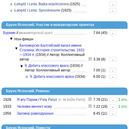
Łabądź i Leda. Bajka współczesna
(1925)
-
Łabędź i Leda. Sprostowanie
(1925)
-
Бруно Ясенский. Участие в межавторских проектах
Буриме
//
межавторский цикл
7.64 (45)
-
Нон-фикшн
Беломорско-Балтийский канал имени
Сталина: История строительства, 1931
—1934 гг.
(1934)
//
Автор: Коллективный
автор
3.38 (8)
-
9. Добить классового врага
(1934)
//
Автор: Коллективный автор
7.00 (1)
-
9. Добить классового врага
(1934)
6.00 (1)
-
Бруно Ясенский. Романы
1928
Я жгу Париж
/
Palę Paryż
[= Je brûle Paris]
7.76 (21)
1 отз.
-
1933
Человек меняет кожу
7.22 (18)
1 отз.
-
1956
Заговор равнодушных
8.45 (11)
-
Бруно Ясенский. Повести