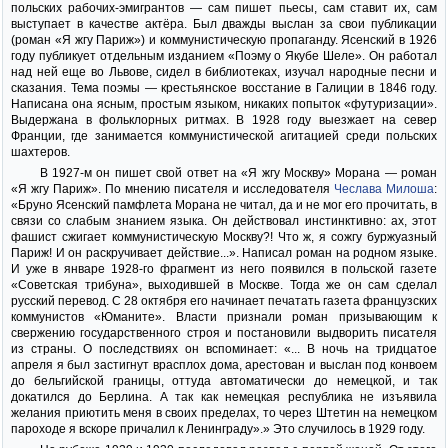
польских рабочих-эмигрантов — сам пишет пьесы, сам ставит их, сам
выступает в качестве актёра. Был дважды выслан за свои публикации
(роман «Я жгу Париж») и коммунистическую пропаганду. Ясенский в 1926
году публикует отдельным изданием «Поэму о Якубе Шеле». Он работал
над ней еще во Львове, сидел в библиотеках, изучал народные песни и
сказания. Тема поэмы — крестьянское восстание в Галиции в 1846 году.
Написана она ясным, простым языком, никаких попыток «футуризации».
Выдержана в фольклорных ритмах. В 1928 году выезжает на север
Франции, где занимается коммунистической агитацией среди польских
шахтеров.
В 1927-м он пишет свой ответ на «Я жгу Москву» Морана — роман
«Я жгу Париж». По мнению писателя и исследователя
Чеслава Милоша
:
«Бруно Ясенский памфлета Морана не читал, да и не мог его прочитать, в
связи со слабым знанием языка. Он действовал инстинктивно: ах, этот
фашист сжигает коммунистическую Москву?! Что ж, я сожгу буржуазный
Париж! И он раскручивает действие...». Написал роман на родном языке.
И уже в январе 1928-го фрагмент из него появился в польской газете
«Советская трибуна», выходившей в Москве. Тогда же он сам сделал
русский перевод. С 28 октября его начинает печатать газета французских
коммунистов «Юманите». Власти признали роман призывающим к
свержению государственного строя и постановили выдворить писателя
из страны. О последствиях он вспоминает: «... В ночь на тридцатое
апреля я был застигнут врасплох дома, арестован и выслан под конвоем
до бельгийской границы, оттуда автоматически до немецкой, и так
докатился до Берлина. А так как немецкая республика не изъявила
желания приютить меня в своих пределах, то через Штетин на немецком
пароходе я вскоре причалил к Ленинграду».» Это случилось в 1929 году.