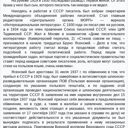
На рубеже 1929 и 1930 последовал развод с первой женой. От этого
брака у него был сын, которого писатель так никогда и не видел.
Находясь и работая в СССР писатель был избран секретарем
Международного объединения рабочих писателей. Стал главным
редактором «Центрального органа МОРП» — журнала
«Интернациональная литература». С 1930 года он писал уже на русском,
а в 1934 году он член правления Союза писателей СССР, член ЦИК
Таджикской ССР. Жил в Москве в знаменитом «Доме писательского
кооператива» (Камергерский переулок, 2). «Стихов совсем не пишу, –
признавался в начале тридцатых Бруно Ясенский. – Дело в том, что
литературную работу считал всегда и продолжаю сейчас считать
подсобной к текущей политической работе. Перед лицом тех
громаднейших задач, которые партия и социалистическое правительство
ставят перед каждым советским писателем, роль, которую могут сыграть
стихи на польском языке, очень невелика».
Ясенский был арестован 31 июля 1937 г. по обвинению в том, что
прибыл в СССР в 1929 году, был завербован в антисоветскую шпионско-
разведывательную организацию ПОВ (Польская военная организация),
созданную по указанию польского генштаба, и по заданию этой
организации проводил националистическую и шпионскую деятельность
на территории СССР. В заявлении на имя наркома внутренних дел 15
сентября 1937 года Ясенский признал себя виновным в предъявленном
обвинении, но в суде, а также в жалобах и заявлении, написанном
позднее, виновность свою отрицал и указывал, что изложенное в его
заявлении от 17 сентября 1937 года (так указано в справке по делу) не
соответствует действительности и что указанные документы он был
вынужден подписать в результате применения к нему незаконных
методов допроса. Приговором Военной коллегии Верховного суда СССР