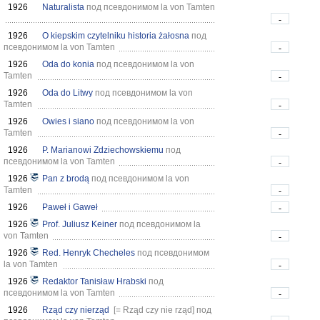
1926
Naturalista
под псевдонимом la von Tamten
-
1926
O kiepskim czytelniku historia żałosna
под
псевдонимом la von Tamten
-
1926
Oda do konia
под псевдонимом la von
Tamten
-
1926
Oda do Litwy
под псевдонимом la von
Tamten
-
1926
Owies i siano
под псевдонимом la von
Tamten
-
1926
P. Marianowi Zdziechowskiemu
под
псевдонимом la von Tamten
-
1926
Pan z brodą
под псевдонимом la von
Tamten
-
1926
Paweł i Gaweł
-
1926
Prof. Juliusz Keiner
под псевдонимом la
von Tamten
-
1926
Red. Henryk Checheles
под псевдонимом
la von Tamten
-
1926
Redaktor Tanisław Hrabski
под
псевдонимом la von Tamten
-
1926
Rząd czy nierząd
[= Rząd czy nie rząd]
под