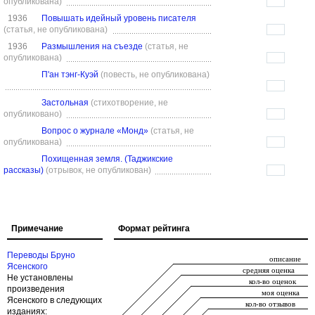
опубликована)
1936
Повышать идейный уровень писателя
(статья, не опубликована)
1936
Размышления на съезде
(статья, не
опубликована)
П'ан тэнг-Куэй
(повесть, не опубликована)
Застольная
(стихотворение, не
опубликовано)
Вопрос о журнале «Монд»
(статья, не
опубликована)
Похищенная земля. (Таджикские
рассказы)
(отрывок, не опубликован)
Примечание
Формат рейтинга
Переводы Бруно
Ясенского
Не установлены
произведения
Ясенского в следующих
изданиях: