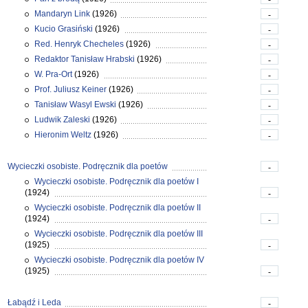
Mandaryn Link
(1926)
-
Kucio Grasiński
(1926)
-
Red. Henryk Checheles
(1926)
-
Redaktor Tanisław Hrabski
(1926)
-
W. Pra-Ort
(1926)
-
Prof. Juliusz Keiner
(1926)
-
Tanisław Wasyl Ewski
(1926)
-
Ludwik Zaleski
(1926)
-
Hieronim Weltz
(1926)
-
Wycieczki osobiste. Podręcznik dla poetów
-
Wycieczki osobiste. Podręcznik dla poetów I
(1924)
-
Wycieczki osobiste. Podręcznik dla poetów II
(1924)
-
Wycieczki osobiste. Podręcznik dla poetów III
(1925)
-
Wycieczki osobiste. Podręcznik dla poetów IV
(1925)
-
Łabądź i Leda
-