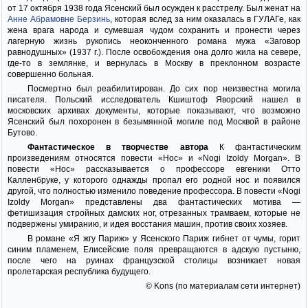
от 17 октября 1938 года Ясенский был осужден к расстрелу. Был женат на
Анне Абрамовне Берзинь
, которая вслед за ним оказалась в ГУЛАГе, как
жена врага народа и сумевшая чудом сохранить и пронести через
лагерную жизнь рукопись неоконченного романа мужа «Заговор
равнодушных» (1937 г.). После освобождения она долго жила на севере,
где-то в землянке, и вернулась в Москву в преклонном возрасте
совершенно больная.
Посмертно был реабилитирован. До сих пор неизвестна могила
писателя. Польский исследователь Кшиштоф Яворский нашел в
московских архивах документы, которые показывают, что возможно
Ясенский был похоронен в безымянной могиле под Москвой в районе
Бутово.
Фантастическое в творчестве автора
К фантастическим
произведениям относятся повести «Нос» и «Nogi Izoldy Morgan». В
повести «Нос» рассказывается о профессоре евгеники Отто
Калленбруке, у которого однажды пропал его родной нос и появился
другой, что полностью изменило поведение профессора. В повести «Nogi
Izoldy Morgan» представлены два фантастических мотива —
фетишизация стройных дамских ног, отрезанных трамваем, которые не
подвержены умиранию, и идея восстания машин, против своих хозяев.
В романе «Я жгу Париж» у Ясенского Париж гибнет от чумы, горит
синим пламенем, Елисейские поля превращаются в адскую пустыню,
после чего на руинах французской столицы возникает новая
пролетарская республика будущего.
© Kons (по материалам сети интернет)