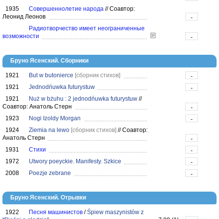
1935
Совершеннолетие народа
//
Соавтор:
Леонид Леонов
-
Радиотворчество имеет неограниченные
возможности
-
Бруно Ясенский. Сборники
1921
But w butonierce
[сборник стихов]
-
1921
Jednodńuwka futurystuw
-
1921
Nuż w bżuhu : 2 jednodńuwka futurystuw
//
Соавтор: Анатоль Стерн
-
1923
Nogi Izoldy Morgan
-
1924
Ziemia na lewo
[сборник стихов]
//
Соавтор:
Анатоль Стерн
-
1931
Стихи
-
1972
Utwory poeyckie. Manifesty. Szkice
-
2008
Poezje zebrane
-
Бруно Ясенский. Отрывки
1922
Песня машинистов
/
Śpiew maszynistów z