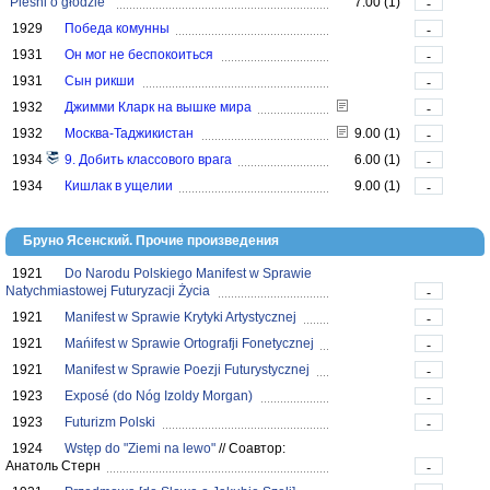
"Pieśni o głodzie"
7.00 (1)
-
1929
Победа комунны
-
1931
Он мог не беспокоиться
-
1931
Сын рикши
-
1932
Джимми Кларк на вышке мира
-
1932
Москва-Таджикистан
9.00 (1)
-
1934
9. Добить классового врага
6.00 (1)
-
1934
Кишлак в ущелии
9.00 (1)
-
Бруно Ясенский. Прочие произведения
1921
Do Narodu Polskiego Manifest w Sprawie
Natychmiastowej Futuryzacji Życia
-
1921
Manifest w Sprawie Krytyki Artystycznej
-
1921
Mańifest w Sprawie Ortografji Fonetycznej
-
1921
Manifest w Sprawie Poezji Futurystycznej
-
1923
Exposé (do Nóg Izoldy Morgan)
-
1923
Futurizm Polski
-
1924
Wstęp do "Ziemi na lewo"
//
Соавтор:
Анатоль Стерн
-