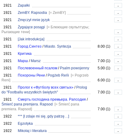
1921
Zapałki
-
1921
ZemBY. Rapsodia
[= ZemBY]
-
1921
Zmęczył mnie język
-
1921
Żygające posągi
[= Блюющие скульптуры;
Рыгающие тени]
-
1921
[Jak introdukcja]
-
1921
Город.Синтез
/
Miasto. Syntezja
8.00 (1)
-
1921
Критика
-
1921
Марш
/
Marsz
7.00 (1)
-
1921
Послевоенный псалом
/
Psalm powojenny
5.00 (1)
-
1921
Похороны Рени
/
Pogżeb Reńi
[= Pogrzeb
Reni]
6.00 (1)
-
1921
Пролог к «Футболу всех святых»
/
Prolog
do "Footballu wszystkich świętych"
7.00 (1)
-
1921
Смерть господина премьера. Рапсодия
/
Śmierć pana premjera. Rapsod
[= Śmierć pana
premiera. Rapsod]
7.00 (1)
-
1922
*** [I zdaje mi się, gdy patrzę…]
-
1922
Egzotyka
-
1922
Mikołaj i literatura
-