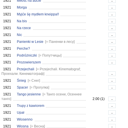
1921
Miłość na aucie
-
1921
Morga
-
1921
Myjće śę mydłem kneippa!!
-
1921
Na bis
-
1921
Na rzece
-
1921
Nic
-
1921
Panienki w Lesie
[= Паненки в лесу]
-
1921
Perche?
-
1921
Podróżniczki
[= Попутчицы]
-
1921
Prozowierszem
-
1921
Przejechali
[= Przejechali. Kinematograf;
Проехали. Кинематограф]
-
1921
Śnieg
[= Снег]
-
1921
Spacer
[= Прогулка]
-
1921
Tango jesienne
[= Танго осени, Осеннее
танго]
2.00 (1)
-
1921
Trupy z kawiorem
-
1921
Upał
-
1921
Wiosenno
-
1921
Wiosna
[= Весна]
-