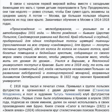
В связи с началом первой мировой войны вместе с западными
беженцами его мать с тремя детьми переправили в Тулу. Продержались
они там недолго — ровно столько, чтобы Ежи сумел сдать экзамены за
среднюю школу. А потом — Москва, где большая польская община
приняла их под свое крыло. Заканчивал обучение в Москве в 1914-1918
годах.
«Происхождение — мелкобуржуазное, — указывал он в
автобиографии 1931 года. — Место рождения — бывшее Царство
Польское, Сандомирская равнина над Вислой. Край обильный и скудный,
приберегший для одних плодородные полосы шумящей пшеницы
(прославленная на всю страну «сандомирка»), для других — лоскуты
песчаных пустырей, где от колоса до колоса не слышно голоса, край
богатых помещиков и беднейших крестьян, собирающих со своего
морга земли слишком много, чтобы умереть, слишком мало, чтобы
жить от урожая до урожая… Учился в Варшаве, в Ягелонский
университет поступил в Кракове. Было это в 1918 году, то есть как
раз в тот знаменитый год, когда «вспыхнула независимая Польша» на
развалинах габсбургской и гогенцоллернской монархий, взорванных
динамитом Октябрьской революции.
В 1922 году окончил Краковский
университет.
С 1918 года писал и печатал стихи. Примыкал к группе польских
футуристов и организовал с двумя другими поэтами (
Станислав
Млодоженец
и поэт и художник
Тытусь Чижевский
) клуб футутристов
«Katarynka». Первые стихи были опубликованы в Кракове в апреле 1920
года, подписав их своим именем, далее он начал использовать в своих
произведениях имя Бруно. Книги стихов «Сапог в петлице» (1921) и
«Земля влево» (1924) обозначили круг стилистических поисков Ясенского