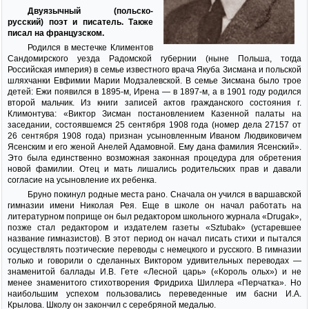
Двуязычный (польско-
русский) поэт и писатель. Также
писал на французском.
Родился в местечке Климентов
Сандомирского уезда Радомской губернии (ныне Польша, тогда
Российская империя) в семье известного врача Якуба Зисмана и польской
шляхчанки Евфимии Марии Модзалевской. В семье Зисмана было трое
детей: Ежи появился в 1895-м, Ирена — в 1897-м, а в 1901 году родился
второй мальчик. Из книги записей актов гражданского состояния г.
Климонтува: «Виктор Зисман постановлением Казенной палаты на
заседании, состоявшемся 25 сентября 1908 года (номер дела 27157 от
26 сентября 1908 года) признан усыновленным Иваном Людвиковичем
Ясенским и его женой Анелей Адамовной. Ему дана фамилия Ясенский».
Это была единственно возможная законная процедура для обретения
новой фамилии. Отец и мать лишались родительских прав и давали
согласие на усыновление их ребенка.
Бруно покинул родные места рано. Сначала он учился в варшавской
гимназии имени Николая Рея. Еще в школе он начал работать на
литературном поприще он был редактором школьного журнала «Drugak»,
позже стал редактором и издателем газеты «Sztubak» (устаревшее
название гимназистов). В этот период он начал писать стихи и пытался
осуществлять поэтические переводы с немецкого и русского. В гимназии
только и говорили о сделанных Виктором удивительных переводах —
знаменитой баллады И.В. Гете «Лесной царь» («Король ольх») и не
менее знаменитого стихотворения Фридриха Шиллера «Перчатка». Но
наибольшим успехом пользовались переведенные им басни И.А.
Крылова. Школу он закончил с серебряной медалью.