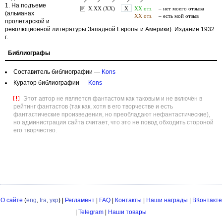
1. На подъеме
(альманах
пролетарской и
революционной литературы Западной Европы и Америки). Издание 1932
г.
Библиографы
Составитель библиографии —
Kons
Куратор библиографии —
Kons
Этот автор не является фантастом как таковым и не включён в
рейтинг фантастов (так как, хотя в его творчестве и есть
фантастические произведения, но преобладают нефантастические),
но администрация сайта считает, что это не повод обходить стороной
его творчество.
О сайте
(
eng
,
fra
,
укр
) |
Регламент
|
FAQ
|
Контакты
|
Наши награды
|
ВКонтакте
|
Telegram
|
Наши товары