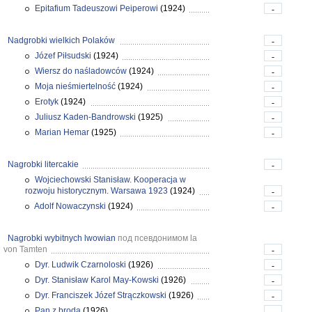
Epitafium Tadeuszowi Peiperowi
(1924)
-
Nadgrobki wielkich Polaków
-
Józef Piłsudski
(1924)
-
Wiersz do naśladowców
(1924)
-
Moja nieśmiertelność
(1924)
-
Erotyk
(1924)
-
Juliusz Kaden-Bandrowski
(1925)
-
Marian Hemar
(1925)
-
Nagrobki litercakie
-
Wojciechowski Stanisław. Kooperacja w
rozwoju historycznym. Warsawa 1923
(1924)
-
Adolf Nowaczynski
(1924)
-
Nagrobki wybitnych lwowian
под псевдонимом la
von Tamten
-
Dyr. Ludwik Czarnoloski
(1926)
-
Dyr. Stanisław Karol May-Kowski
(1926)
-
Dyr. Franciszek Józef Strączkowski
(1926)
-
Pan z brodą
(1926)
-