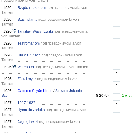
псевдонимом la von Tamten
-
1926
Rządca i ekonom
под псевдонимом la von
Tamten
-
1926
Staś i plama
под псевдонимом la von
Tamten
-
1926
Tanisław Wasyl Ewski
под псевдонимом la
von Tamten
-
1926
Teatromanom
под псевдонимом la von
Tamten
-
1926
Uta o Chinach
под псевдонимом la von
Tamten
-
1926
W. Pra-Ort
под псевдонимом la von Tamten
-
1926
Żółw i mysz
под псевдонимом la von
Tamten
-
1926
Слово о Якубе Шеле
/
Slowo o Jakubie
Szeli
8.20 (5)
1 отз.
-
1927
1917-1927
-
1927
Hymn do żarłoka
под псевдонимом la von
Tamten
-
1927
Jagnię i wilki
под псевдонимом la von
Tamten
-