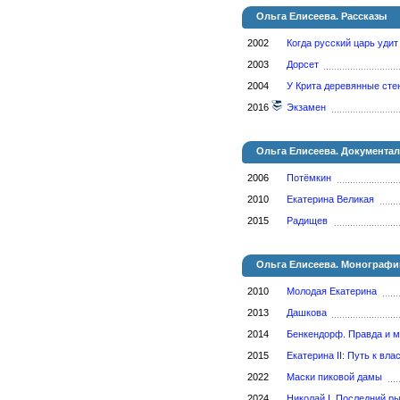
Ольга Елисеева. Рассказы
2002
Когда русский царь удит
2003
Дорсет
2004
У Крита деревянные сте
2016
Экзамен
Ольга Елисеева. Документа
2006
Потёмкин
2010
Екатерина Великая
2015
Радищев
Ольга Елисеева. Монографи
2010
Молодая Екатерина
2013
Дашкова
2014
Бенкендорф. Правда и м
2015
Екатерина II: Путь к вла
2022
Маски пиковой дамы
2024
Николай I. Последний р