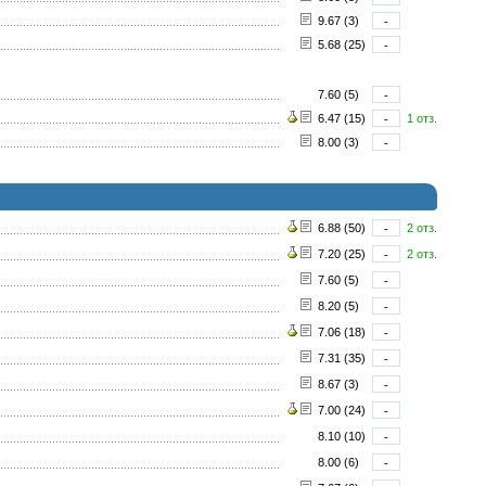
9.67 (3)
-
5.68 (25)
-
7.60 (5)
-
6.47 (15)
-
1 отз.
8.00 (3)
-
6.88 (50)
-
2 отз.
7.20 (25)
-
2 отз.
7.60 (5)
-
8.20 (5)
-
7.06 (18)
-
7.31 (35)
-
8.67 (3)
-
7.00 (24)
-
8.10 (10)
-
8.00 (6)
-