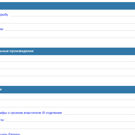
 рыбу
ны
льные произведения
и
ифы о грозном властителе III отделения
сти
ыцарь Европы