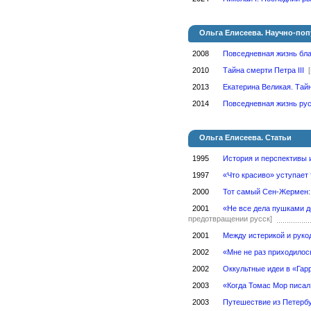
Ольга Елисеева. Научно-по
2008
Повседневная жизнь бла
2010
Тайна смерти Петра III
2013
Екатерина Великая. Тай
2014
Повседневная жизнь русс
Ольга Елисеева. Статьи
1995
История и перспективы и
1997
«Что красиво» уступает
2000
Тот самый Сен-Жермен:
2001
«Не все дела пушками 
предотвращении русск]
2001
Между истерикой и руко
2002
«Мне не раз приходилос
2002
Оккультные идеи в «Гар
2003
«Когда Томас Мор писал
2003
Путешествие из Петербу