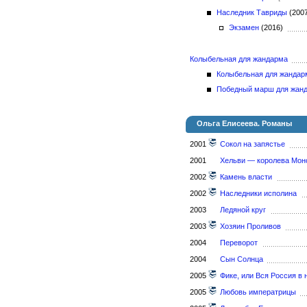
Наследник Тавриды
(200
Экзамен
(2016)
Колыбельная для жандарма
Колыбельная для жандар
Победный марш для жан
Ольга Елисеева. Романы
2001
Сокол на запястье
2001
Хельви — королева Мон
2002
Камень власти
2002
Наследники исполина
2003
Ледяной круг
2003
Хозяин Проливов
2004
Переворот
2004
Сын Солнца
2005
Фике, или Вся Россия в 
2005
Любовь императрицы