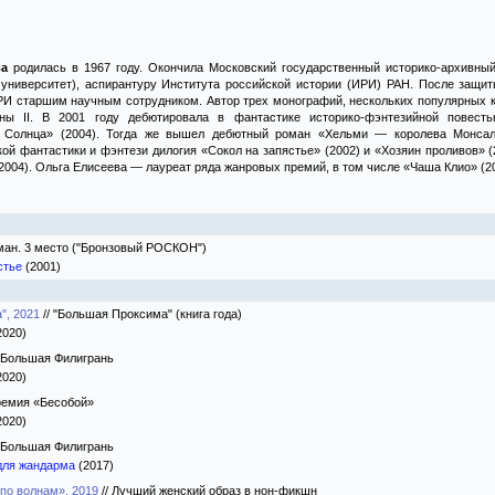
ва
родилась в 1967 году. Окончила Московский государственный историко-архивны
университет), аспирантуру Института российской истории (ИРИ) РАН. После защит
РИ старшим научным сотрудником. Автор трех монографий, нескольких популярных к
ины II. В 2001 году дебютировала в фантастике историко-фэнтезийной повест
 Солнца» (2004). Тогда же вышел дебютный роман «Хельми — королева Монсаль
ой фантастики и фэнтези дилогия «Сокол на запястье» (2002) и «Хозяин проливов» (
(2004). Ольга Елисеева — лауреат ряда жанровых премий, в том числе «Чаша Клио» (2
ман. 3 место ("Бронзовый РОСКОН")
стье
(2001)
", 2021
//
"Большая Проксима" (книга года)
2020)
Большая Филигрань
2020)
емия «Бесобой»
2020)
Большая Филигрань
для жандарма
(2017)
по волнам», 2019
//
Лучший женский образ в нон-фикшн