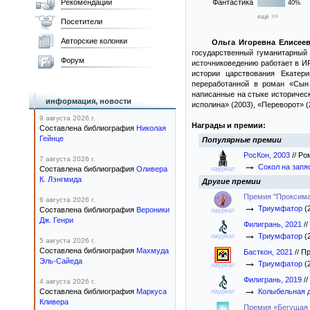
Рекомендации
Фантастика
40%
ещё >>
Посетители
Авторские колонки
Ольга Игоревна Елисее
государственный гуманитарный 
Форум
источниковедению работает в И
истории царствования Екатер
переработанной в роман «Сын
написанные на стыке историческ
информация, новости
исполина» (2003), «Переворот» 
9 августа 2026 г.
Награды и премии:
Составлена библиография
Николая
Гейнце
Популярные премии
РосКон, 2003
//
Ро
7 августа 2026 г.
→
Сокол на запя
Составлена библиография
Оливера
лауреат
К. Лэнгмида
Другие премии
Премия "Проксима
6 августа 2026 г.
→
Триумфатор
(
Составлена библиография
Вероники
лауреат
Дж. Генри
Филигрань, 2021
//
→
Триумфатор
(
лауреат
5 августа 2026 г.
Составлена библиография
Махмуда
Басткон, 2021
//
Пр
→
Эль-Сайеда
Триумфатор
(
лауреат
Филигрань, 2019
//
4 августа 2026 г.
→
Составлена библиография
Маркуса
Колыбельная 
лауреат
Кливера
Премия «Бегущая 