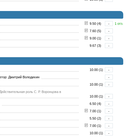
9.50 (4)
-
1 отз.
7.60 (5)
-
9.00 (1)
-
9.67 (3)
-
10.00 (1)
-
тор: Дмитрий Володихин
-
10.00 (1)
-
Действительная роль С. Р. Воронцова в
10.00 (1)
-
6.50 (4)
-
7.00 (1)
-
5.50 (2)
-
7.00 (1)
-
10.00 (1)
-