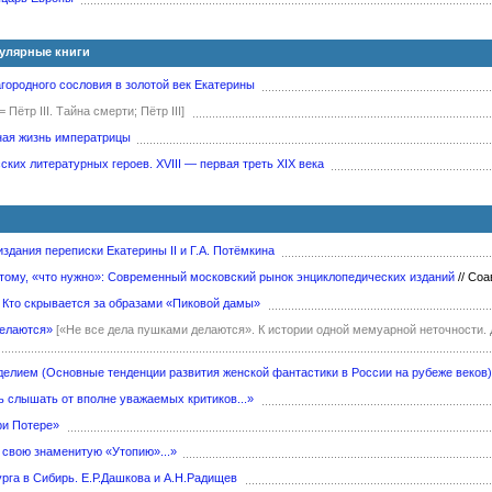
пулярные книги
городного сословия в золотой век Екатерины
[= Пётр III. Тайна смерти; Пётр III]
ная жизнь императрицы
ких литературных героев. XVIII — первая треть XIX века
здания переписки Екатерины II и Г.А. Потёмкина
 тому, «что нужно»: Современный московский рынок энциклопедических изданий
//
Соав
 Кто скрывается за образами «Пиковой дамы»
делаются»
[«Не все дела пушками делаются». К истории одной мемуарной неточности. 
делием (Основные тенденции развития женской фантастики в России на рубеже веков)
ь слышать от вполне уважаемых критиков...»
ри Потере»
 свою знаменитую «Утопию»...»
рга в Сибирь. Е.Р.Дашкова и А.Н.Радищев