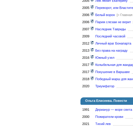
2005
Лев любит Екатерину
2005
Переворот, или Властит
2006
Белый ворон
[= Главна
2006
Париж слезам не верит
2007
Наследник Тавриды
2009
Последний часовой
2012
Личный враг Бонапарта
2013
Без права на награду
2016
Южный узел
2017
Колыбельная для жанда
2017
Покушение в Варшаве
2018
Победный марш для жа
2020
Триумфатор
Ольга Елисеева. Повести
1991
Дерианур — море света
2000
Пожиратели крови
2021
Тихий лев