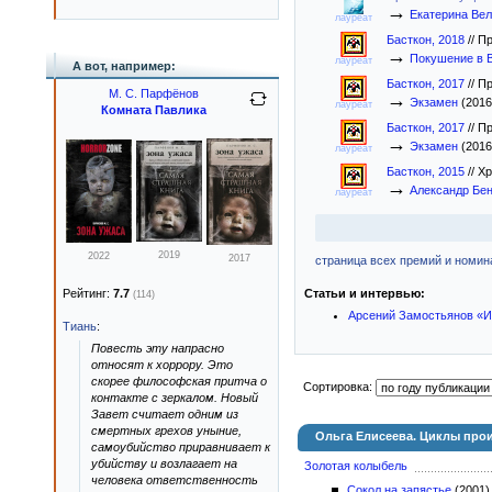
→
Екатерина Вел
лауреат
Басткон, 2018
//
Пр
→
Покушение в 
лауреат
А вот, например:
Басткон, 2017
//
Пр
М. С. Парфёнов
→
Экзамен
(2016
лауреат
Комната Павлика
Басткон, 2017
//
Пр
→
Экзамен
(2016
лауреат
Басткон, 2015
//
Хр
→
Александр Бе
лауреат
2019
2022
2017
страница всех премий и номина
Рейтинг:
7.7
Статьи и интервью:
(114)
Арсений Замостьянов «И
Тиань
:
Повесть эту напрасно
относят к хоррору. Это
скорее философская притча о
Сортировка:
контакте с зеркалом. Новый
Завет считает одним из
смертных грехов уныние,
Ольга Елисеева. Циклы про
самоубийство приравнивает к
убийству и возлагает на
Золотая колыбель
человека ответственность
Сокол на запястье
(2001