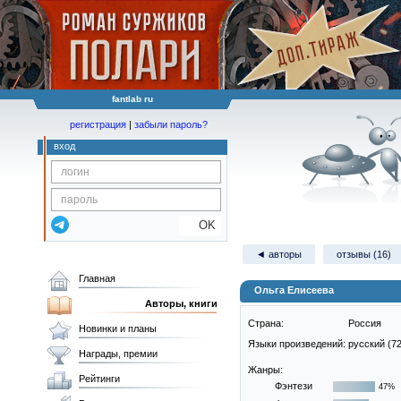
fantlab ru
регистрация
|
забыли пароль?
вход
OK
◄ авторы
отзывы (16)
Главная
Ольга Елисеева
Авторы, книги
Страна:
Россия
Новинки и планы
Языки произведений:
русский (72
Награды, премии
Жанры:
Рейтинги
Фэнтези
47%