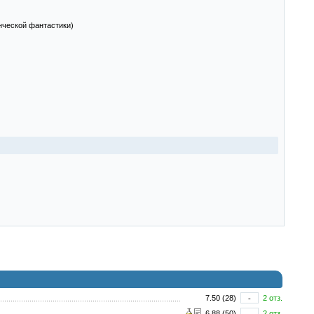
нческой фантастики)
7.50 (28)
-
2 отз.
6.88 (50)
-
2 отз.