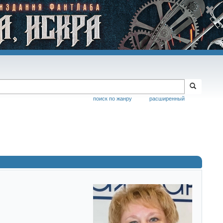
поиск по жанру
расширенный