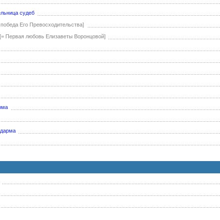
ельница судеб
я победа Его Превосходительства]
[= Первая любовь Елизаветы Воронцовой]
рма
ндарма