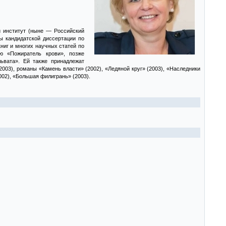
й институт (ныне — Российский
ы кандидатской диссертации по
ниг и многих научных статей по
ью «Пожиратель крови», позже
вата». Ей также принадлежат
2003), романы «Камень власти» (2002), «Ледяной круг» (2003), «Наследники
002), «Большая филигрань» (2003).