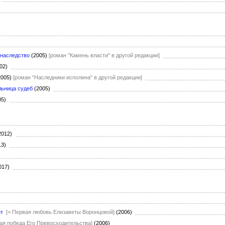
 наследство
(2005)
[роман "Камень власти" в другой редакции]
002)
2005)
[роман "Наследники исполина" в другой редакции]
льница судеб
(2005)
05)
2012)
13)
017)
ит
[= Первая любовь Елизаветы Воронцовой]
(2006)
ная победа Его Превосходительства]
(2006)