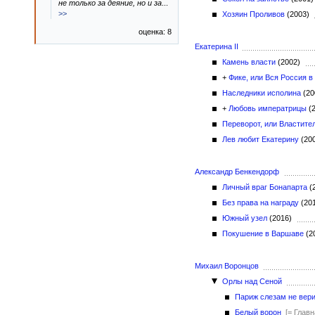
не только за деяние, но и за
...
>>
Хозяин Проливов
(2003)
оценка: 8
Екатерина II
Камень власти
(2002)
+
Фике, или Вся Россия в
Наследники исполина
(2
+
Любовь императрицы
(
Переворот, или Властите
Лев любит Екатерину
(20
Александр Бенкендорф
Личный враг Бонапарта
(
Без права на награду
(20
Южный узел
(2016)
Покушение в Варшаве
(2
Михаил Воронцов
Орлы над Сеной
Париж слезам не вер
Белый ворон
[= Глав