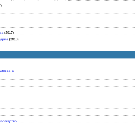
7)
ма
(2017)
дарма
(2018)
сальвата
наследство