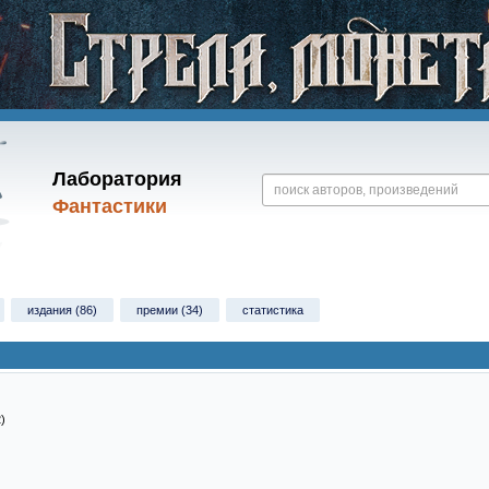
Лаборатория
Фантастики
издания (86)
премии (34)
статистика
)