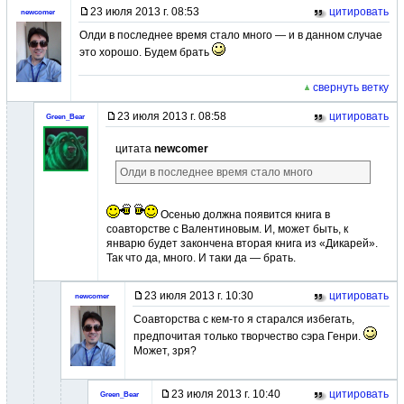
23 июля 2013 г. 08:53
цитировать
newcomer
Олди в последнее время стало много — и в данном случае
это хорошо. Будем брать
свернуть ветку
23 июля 2013 г. 08:58
цитировать
Green_Bear
цитата
newcomer
Олди в последнее время стало много
Осенью должна появится книга в
соавторстве с Валентиновым. И, может быть, к
январю будет закончена вторая книга из «Дикарей».
Так что да, много. И таки да — брать.
23 июля 2013 г. 10:30
цитировать
newcomer
Соавторства с кем-то я старался избегать,
предпочитая только творчество сэра Генри.
Может, зря?
23 июля 2013 г. 10:40
цитировать
Green_Bear