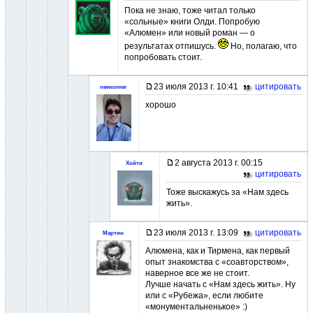
Пока не знаю, тоже читал только
«сольные» книги Олди. Попробую
«Алюмен» или новый роман — о
результатах отпишусь.
Но, полагаю, что
попробовать стоит.
23 июля 2013 г. 10:41
цитировать
newcomer
хорошо
2 августа 2013 г. 00:15
Хойти
цитировать
Тоже выскажусь за «Нам здесь
жить».
23 июля 2013 г. 13:09
цитировать
Мартин
Алюмена, как и Тирмена, как первый
опыт знакомства с «соавторством»,
наверное все же не стоит.
Лучше начать с «Нам здесь жить». Ну
или с «Рубежа», если любите
«монументальненькое» :)