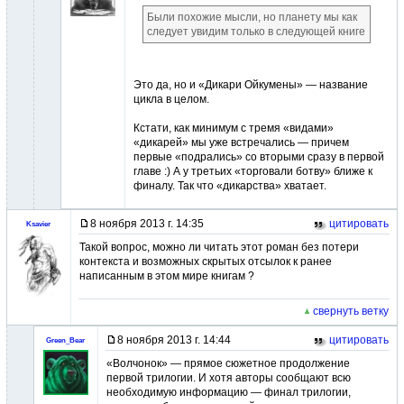
Были похожие мысли, но планету мы как
следует увидим только в следующей книге
Это да, но и «Дикари Ойкумены» — название
цикла в целом.
Кстати, как минимум с тремя «видами»
«дикарей» мы уже встречались — причем
первые «подрались» со вторыми сразу в первой
главе :) А у третьих «торговали ботву» ближе к
финалу. Так что «дикарства» хватает.
8 ноября 2013 г. 14:35
цитировать
Ksavier
Такой вопрос, можно ли читать этот роман без потери
контекста и возможных скрытых отсылок к ранее
написанным в этом мире книгам ?
свернуть ветку
8 ноября 2013 г. 14:44
цитировать
Green_Bear
«Волчонок» — прямое сюжетное продолжение
первой трилогии. И хотя авторы сообщают всю
необходимую информацию — финал трилогии,