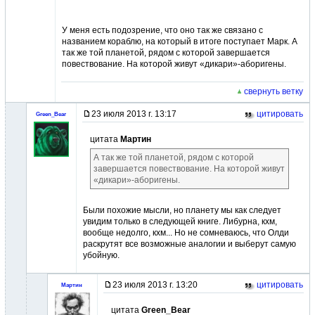
У меня есть подозрение, что оно так же связано с
названием кораблю, на который в итоге поступает Марк. А
так же той планетой, рядом с которой завершается
повествование. На которой живут «дикари»-аборигены.
свернуть ветку
23 июля 2013 г. 13:17
цитировать
Green_Bear
цитата
Мартин
А так же той планетой, рядом с которой
завершается повествование. На которой живут
«дикари»-аборигены.
Были похожие мысли, но планету мы как следует
увидим только в следующей книге. Либурна, кхм,
вообще недолго, кхм... Но не сомневаюсь, что Олди
раскрутят все возможные аналогии и выберут самую
убойную.
23 июля 2013 г. 13:20
цитировать
Мартин
цитата
Green_Bear