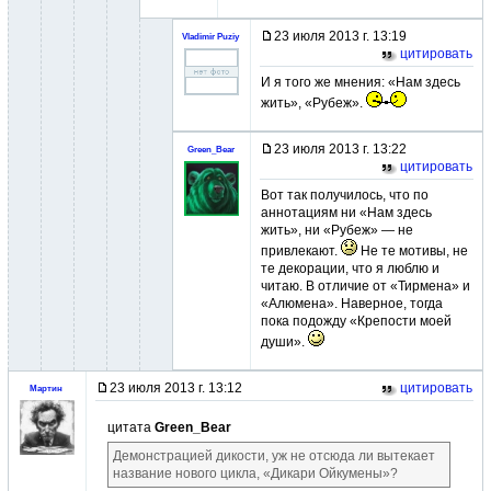
23 июля 2013 г. 13:19
Vladimir Puziy
цитировать
И я того же мнения: «Нам здесь
жить», «Рубеж».
23 июля 2013 г. 13:22
Green_Bear
цитировать
Вот так получилось, что по
аннотациям ни «Нам здесь
жить», ни «Рубеж» — не
привлекают.
Не те мотивы, не
те декорации, что я люблю и
читаю. В отличие от «Тирмена» и
«Алюмена». Наверное, тогда
пока подожду «Крепости моей
души».
23 июля 2013 г. 13:12
цитировать
Мартин
цитата
Green_Bear
Демонстрацией дикости, уж не отсюда ли вытекает
название нового цикла, «Дикари Ойкумены»?