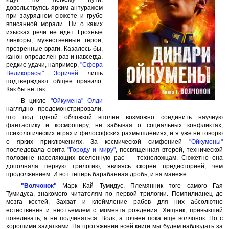
довольствуясь ярким антуражем
при заурядном сюжете и грубо
вписанной морали. Ни о каких
изысках речи не идет. Грозные
линкоры, мужественные герои,
презренные враги. Казалось бы,
канон определен раз и навсегда,
редкие удачи, например,
"Сфера
Великорасы"
Зоричей
лишь
подтверждают общее правило.
Как бы не так.
В цикле
"Ойкумена"
Олди
наглядно продемонстрировали,
что под одной обложкой вполне возможно соединить научную
фантастику и космооперу, не забывая о социальных конфликтах,
психологических играх и философских размышлениях, и я уже не говорю
о ярких приключениях. За космической симфонией
"Ойкумены"
последовала сюита
"Городу и миру"
, посвященная второй, технической
половине населяющих вселенную рас — техноложцам. Сюжетно она
дополняла первую трилогию, являясь скорее предисторией, чем
продолжением. И вот теперь барабанная дробь, и на манеже...
"Волчонок"
Марк Кай Тумидус. Племянник того самого Гая
Тумидуса, знакомого читателям по первой трилогии. Помпилианец до
мозга костей. Захват и клеймление рабов для них абсолютно
естественен и неотъемлем с момента рождения. Хищник, привыкший
повелевать, а не подчиняться. Волк, а точнее пока еще волчонок. Но с
хорошими задатками. На протяжении всей книги мы будем наблюдать за