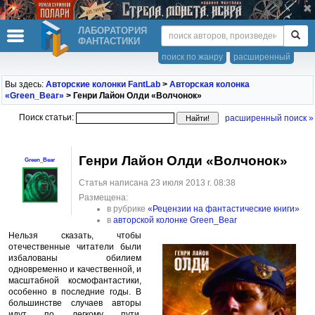
ЛАБОРАТОРИЯ
ФАНТАСТИКИ
поиск по жанру
расширенный
Вы здесь:
Авторские колонки FantLab
>
Авторская колонка
«Green_Bear»
> Генри Лайон Олди «Волчонок»
Поиск статьи:
расширенный поиск »
Генри Лайон Олди «Волчонок»
Green_Bear
Статья написана 23 июля 2013 г. 08:38
Размещена:
в рубрике
«Рецензии на фантастические книги»
в
авторской колонке Green_Bear
Нельзя сказать, чтобы
отечественные читатели были
избалованы обилием
одновременно и качественной, и
масштабной космофантастики,
особенно в последние годы. В
большинстве случаев авторы
идут по легкому пути,