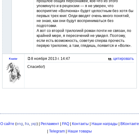
прошлое общих персонажей, кое-что из этого
упомянуто и в рецензии — я не уверен, что
восприятие «Волчонка» будет целостным без хотя бы
первых трех книг. Олди вводят очень много понятий,
не знаю, как они будут восприниматься без
подготовки.
А вот со второй трилогией роман почти не связан, по
крайней мере, я пересечений не увидел. Поэтому,
если есть возможность, советую сперва прочесть
первую трилогию, а там, глядишь, появится и «Волк».
8 ноября 2013 г. 14:47
цитировать
Ksavier
Cпасибо!)
О сайте
(
eng
,
fra
,
укр
) |
Регламент
|
FAQ
|
Контакты
|
Наши награды
|
ВКонтакте
|
Telegram
|
Наши товары