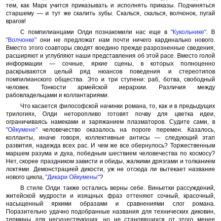
тем, как Марк учится приказывать и исполнять приказы. Подчиняться
старшему — и тут же скалить зубы. Скалься, скалься, волчонок, пугай
врагов!
С помпилианцами Олди познакомили нас еще в
"Кукольнике"
. В
"Волчонке"
они не предложат нам почти ничего кардинально нового.
Вместо этого соавторы сводят воедино прежде разрозненные сведения,
расширяют и углубляют наши представления об этой расе. Вместо голой
информации — сочные, яркие сцены, в которых полноценно
раскрываются целый ряд нюансов поведения и стереотипов
помпилианского общества. Это и три ступени: раб, ботва, свободный
человек. Тонкости армейской иерархии. Различия между
рабовладельцами и коллантариями.
Что касается философской начинки романа, то, как и в предыдущих
трилогиях, Олди неторопливо готовят почву для цветка идеи,
ограничиваясь намеками и заряжанием плазматоров. Судите сами, в
"Ойкумене"
человечество оказалось на пороге перемен. Казалось,
колланты, иначе говоря, коллективные антисы — следующий этап
развития, надежда всех рас. И чем же все обернулось? Торжественным
маршем разума и духа, победным шествием человечества по космосу?
Нет, скорее праздником зависти и обиды, жалкими дрязгами и толканием
локтями. Демонстрацией дикости, уж не отсюда ли вытекает название
нового цикла,
"Дикари Ойкумены"
?
В стиле Олди также остались верны себе. Виньетки рассуждений,
житейской мудрости и изящных фраз оттеняют сочный, красочный,
насыщенный яркими образами и сравнениями слог романа.
Поразительно удачно подобранные названия для технических диковин,
термины для несуществующих, но не становящихся от этого менее