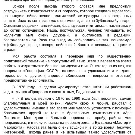
Вскоре после выхода второго словаря мне предложили
сотрудничать с издательством «Прогресс», которое специализировалось
на выпуске общественно-политической литературы на иностранных
языках. Издательство занимало огромное здание на Зубовском бульваре.
Основные редакции, английская, французская и китайская, насчитывали
до сотни сотрудников. Наша, португальская, человек пятнадцать, но
коллектив был очень дружный, а обстановка в редакции,
благожелательная. Раза три в год мы собирались на так называемую
«фейжоаду», проще говоря, небольшой банкет с песнями, танцами и
играми.
Моя работа состояла в переводе книг по общественно-
политической тематике на португальский язык. Всего я перевёл за время
работы в издательстве больше пятидесяти книг. О некоторых из них, как
например «География СССР», вспоминаю с удовольствием и, даже,
гордостью, о других (например «Комсомол – вопросы и ответы»)
предпочитаю не вспоминать.
В 1978 году... я сделал «рокировку»: стал штатным работником
издательства «Прогресс» и внештатным, Радиокомитета.
<...> В целом, период с 1970 по 1990 годы был, вероятно, самым
благополучным в моей жизни. Работу свою я любил, работал с
удовольствием. Именно в это время мне удалось установить с помощью
бразильских друзей контакт с бразильским издательством «Арс
Поэтика». Мне дали небольшой перевод на пробу, работа моя
понравилась, и я получил заказ на перевод романа Булгакова «Мастер и
Маргарита». Работа эта была очень трудной и, в то же время, безумно
интересной. Никогда ранее я не испытывал такого удовольствия от