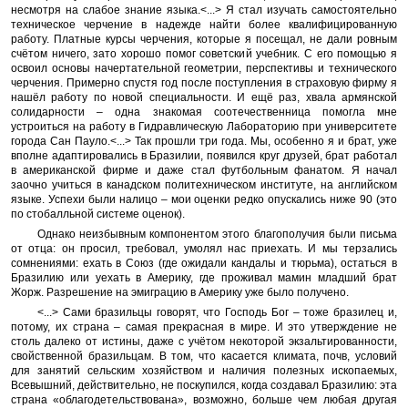
несмотря на слабое знание языка.<...> Я стал изучать самостоятельно
техническое черчение в надежде найти более квалифицированную
работу. Платные курсы черчения, которые я посещал, не дали ровным
счётом ничего, зато хорошо помог советский учебник. С его помощью я
освоил основы начертательной геометрии, перспективы и технического
черчения. Примерно спустя год после поступления в страховую фирму я
нашёл работу по новой специальности. И ещё раз, хвала армянской
солидарности – одна знакомая соотечественница помогла мне
устроиться на работу в Гидравлическую Лабораторию при университете
города Сан Пауло.<...> Так прошли три года. Мы, особенно я и брат, уже
вполне адаптировались в Бразилии, появился круг друзей, брат работал
в американской фирме и даже стал футбольным фанатом. Я начал
заочно учиться в канадском политехническом институте, на английском
языке. Успехи были налицо – мои оценки редко опускались ниже 90 (это
по стобалльной системе оценок).
Однако неизбывным компонентом этого благополучия были письма
от отца: он просил, требовал, умолял нас приехать. И мы терзались
сомнениями: ехать в Союз (где ожидали кандалы и тюрьма), остаться в
Бразилию или уехать в Америку, где проживал мамин младший брат
Жорж. Разрешение на эмиграцию в Америку уже было получено.
<...> Сами бразильцы говорят, что Господь Бог – тоже бразилец и,
потому, их страна – самая прекрасная в мире. И это утверждение не
столь далеко от истины, даже с учётом некоторой экзальтированности,
свойственной бразильцам. В том, что касается климата, почв, условий
для занятий сельским хозяйством и наличия полезных ископаемых,
Всевышний, действительно, не поскупился, когда создавал Бразилию: эта
страна «облагодетельствована», возможно, больше чем любая другая