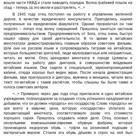
вошли части НКВД и стали наводить порядок. Волна грабежей пошла на
спад – теперь за это могли и расстрелять. <...>
В 1945 году отец поступил на работу в управление железной
дороги, в качестве юридического консультанта. Пригодились знания
полученные на юридическом факультете. Однако проработал он там
недолго – попал под волну сокращений. Пришлось заняться частным
предпринимательством. Предприниматель от Бога, отец очень быстро
нашёл сферу для своей деятельности. В то время в китайских
кинотеатрах демонстрировались главным образом советские фильмы.
Шли они на русском языке и сопровождались титрами на китайском,
которые большинство зрителей, люди малограмотные или неграмотные,
читать не могли. Отец арендовал кинотеатр в городе Цзямусы и
пригласил на работу двух дикторов, в совершенстве владевших
китайским языком. Они сидели в специальной, звуконепроницаемой
кабине, откуда хорошо был виден экран. После начала демонстрации
фильма, звук приглушался и дикторы, мужчина и женщина, читали весь
текст по-китайски с таким расчётом, чтобы слышны бы были также и
голоса советских актёров.
<...> Примерно через два года отца пригласили в одно китайское
учреждение, поблагодарили за создание столь успешного предприятия и
добавили, что он должен «продать» его государству. Слово «продать» не
зря взято в кавычки: цена, которую «государство» уплатило за
процветающий кинотеатр, соответствовало разве что стоимости
хорошего сарая. Пришлось создавать новое дело. Отец основал с
несколькими компаньонами-евреями обувную фабрику, которая
производила недорогую обувь – туфли на резиновой подошве с
матерчатым верхом. Стоила эта обувь дёшево и спрос на неё был