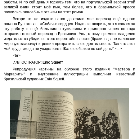
работы. И по сей день я горжусь тем, что на португальской версии этой
великой книги стоит моё имя, тем более, что в бразильской прессе
появились хвалебные отзывы на этот роман.
Вскоре то же издательство доверило мне перевод ещё одного
романа Булгакова – «Собачье сердце». Надо ли говорить, что я взялся за
эту работу с ещё большим энтузиазмом и примерно через полгода
отправил готовый перевод в Бразилию. Увы, к тому времени владелец
издательства убедился в его нерентабельности (бразильцы не жаловали
мировую классику) и решил прекратить свою деятельность. Так что этот
мой труд никогда не увидел свет. Жалею об этом по сей день!" <...>
<br>
ИЛЛЮСТРАТОР:
Enio Squeff
Репродукция картины на обложке этого издания "Мастера и
Маргариты" и внутренние иллюстрации выполнил известный
бразильский художник Enio Squeff.