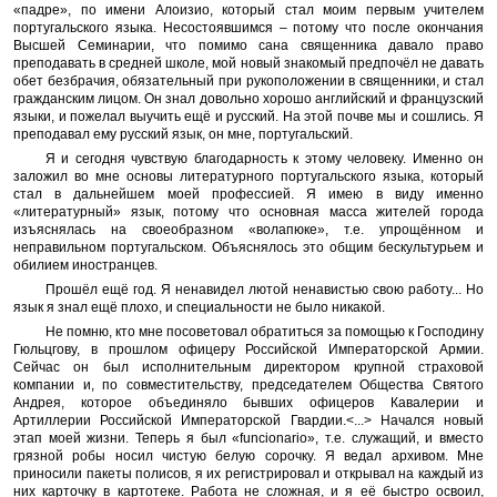
«падре», по имени Алоизио, который стал моим первым учителем
португальского языка. Несостоявшимся – потому что после окончания
Высшей Семинарии, что помимо сана священника давало право
преподавать в средней школе, мой новый знакомый предпочёл не давать
обет безбрачия, обязательный при рукоположении в священники, и стал
гражданским лицом. Он знал довольно хорошо английский и французский
языки, и пожелал выучить ещё и русский. На этой почве мы и сошлись. Я
преподавал ему русский язык, он мне, португальский.
Я и сегодня чувствую благодарность к этому человеку. Именно он
заложил во мне основы литературного португальского языка, который
стал в дальнейшем моей профессией. Я имею в виду именно
«литературный» язык, потому что основная масса жителей города
изъяснялась на своеобразном «волапюке», т.е. упрощённом и
неправильном португальском. Объяснялось это общим бескультурьем и
обилием иностранцев.
Прошёл ещё год. Я ненавидел лютой ненавистью свою работу... Но
язык я знал ещё плохо, и специальности не было никакой.
Не помню, кто мне посоветовал обратиться за помощью к Господину
Гюльцгову, в прошлом офицеру Российской Императорской Армии.
Сейчас он был исполнительным директором крупной страховой
компании и, по совместительству, председателем Общества Святого
Андрея, которое объединяло бывших офицеров Кавалерии и
Артиллерии Российской Императорской Гвардии.<...> Начался новый
этап моей жизни. Теперь я был «funcionario», т.е. служащий, и вместо
грязной робы носил чистую белую сорочку. Я ведал архивом. Мне
приносили пакеты полисов, я их регистрировал и открывал на каждый из
них карточку в картотеке. Работа не сложная, и я её быстро освоил,