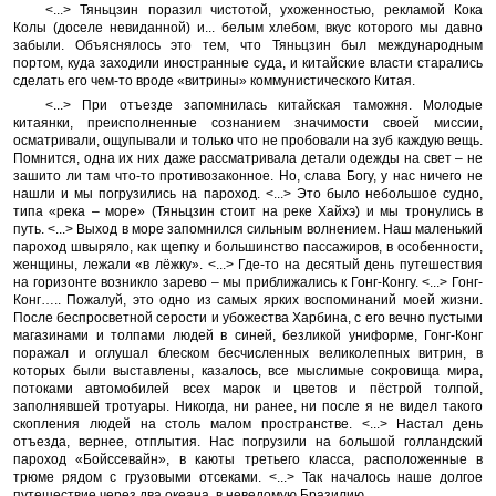
<...> Тяньцзин поразил чистотой, ухоженностью, рекламой Кока
Колы (доселе невиданной) и... белым хлебом, вкус которого мы давно
забыли. Объяснялось это тем, что Тяньцзин был международным
портом, куда заходили иностранные суда, и китайские власти старались
сделать его чем-то вроде «витрины» коммунистического Китая.
<...> При отъезде запомнилась китайская таможня. Молодые
китаянки, преисполненные сознанием значимости своей миссии,
осматривали, ощупывали и только что не пробовали на зуб каждую вещь.
Помнится, одна их них даже рассматривала детали одежды на свет – не
зашито ли там что-то противозаконное. Но, слава Богу, у нас ничего не
нашли и мы погрузились на пароход. <...> Это было небольшое судно,
типа «река – море» (Тяньцзин стоит на реке Хайхэ) и мы тронулись в
путь. <...> Выход в море запомнился сильным волнением. Наш маленький
пароход швыряло, как щепку и большинство пассажиров, в особенности,
женщины, лежали «в лёжку». <...> Где-то на десятый день путешествия
на горизонте возникло зарево – мы приближались к Гонг-Конгу. <...> Гонг-
Конг….. Пожалуй, это одно из самых ярких воспоминаний моей жизни.
После беспросветной серости и убожества Харбина, с его вечно пустыми
магазинами и толпами людей в синей, безликой униформе, Гонг-Конг
поражал и оглушал блеском бесчисленных великолепных витрин, в
которых были выставлены, казалось, все мыслимые сокровища мира,
потоками автомобилей всех марок и цветов и пёстрой толпой,
заполнявшей тротуары. Никогда, ни ранее, ни после я не видел такого
скопления людей на столь малом пространстве. <...> Настал день
отъезда, вернее, отплытия. Нас погрузили на большой голландский
пароход «Бойссевайн», в каюты третьего класса, расположенные в
трюме рядом с грузовыми отсеками. <...> Так началось наше долгое
путешествие через два океана, в неведомую Бразилию…..