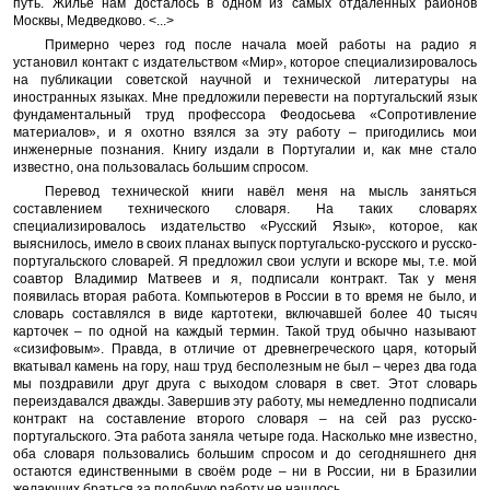
путь. Жильё нам досталось в одном из самых отдалённых районов
Москвы, Медведково. <...>
Примерно через год после начала моей работы на радио я
установил контакт с издательством «Мир», которое специализировалось
на публикации советской научной и технической литературы на
иностранных языках. Мне предложили перевести на португальский язык
фундаментальный труд профессора Феодосьева «Сопротивление
материалов», и я охотно взялся за эту работу – пригодились мои
инженерные познания. Книгу издали в Португалии и, как мне стало
известно, она пользовалась большим спросом.
Перевод технической книги навёл меня на мысль заняться
составлением технического словаря. На таких словарях
специализировалось издательство «Русский Язык», которое, как
выяснилось, имело в своих планах выпуск португальско-русского и русско-
португальского словарей. Я предложил свои услуги и вскоре мы, т.е. мой
соавтор Владимир Матвеев и я, подписали контракт. Так у меня
появилась вторая работа. Компьютеров в России в то время не было, и
словарь составлялся в виде картотеки, включавшей более 40 тысяч
карточек – по одной на каждый термин. Такой труд обычно называют
«сизифовым». Правда, в отличие от древнегреческого царя, который
вкатывал камень на гору, наш труд бесполезным не был – через два года
мы поздравили друг друга с выходом словаря в свет. Этот словарь
переиздавался дважды. Завершив эту работу, мы немедленно подписали
контракт на составление второго словаря – на сей раз русско-
португальского. Эта работа заняла четыре года. Насколько мне известно,
оба словаря пользовались большим спросом и до сегодняшнего дня
остаются единственными в своём роде – ни в России, ни в Бразилии
желающих браться за подобную работу не нашлось.