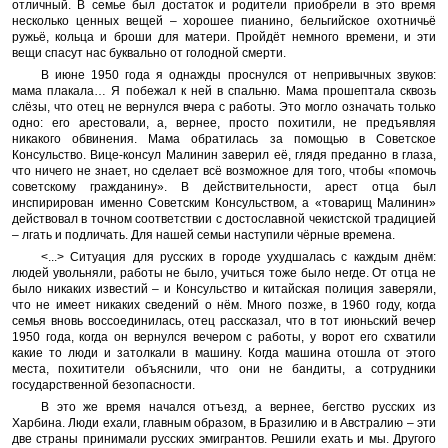
отличный. В семье был достаток и родители приобрели в это время
несколько ценных вещей – хорошее пианино, бельгийское охотничьё
ружьё, кольца и броши для матери. Пройдёт немного времени, и эти
вещи спасут нас буквально от голодной смерти.
В июне 1950 года я однажды проснулся от непривычных звуков:
мама плакала… Я побежал к ней в спальню. Мама прошептала сквозь
слёзы, что отец не вернулся вчера с работы. Это могло означать только
одно: его арестовали, а, вернее, просто похитили, не предъявляя
никакого обвинения. Мама обратилась за помощью в Советское
Консульство. Вице-консул Малинин заверил её, глядя преданно в глаза,
что ничего не знает, но сделает всё возможное для того, чтобы «помочь
советскому гражданину». В действительности, арест отца был
инспирирован именно Советским Консульством, а «товарищ Малинин»
действовал в точном соответствии с достославной чекистской традицией
– лгать и подличать. Для нашей семьи наступили чёрные времена.
<...> Ситуация для русских в городе ухудшалась с каждым днём:
людей увольняли, работы не было, учиться тоже было негде. От отца не
было никаких известий – и Консульство и китайская полиция заверяли,
что не имеет никаких сведений о нём. Много позже, в 1960 году, когда
семья вновь воссоединилась, отец рассказал, что в тот июньский вечер
1950 года, когда он вернулся вечером с работы, у ворот его схватили
какие то люди и затолкали в машину. Когда машина отошла от этого
места, похитители объяснили, что они не бандиты, а сотрудники
государственной безопасности.
В это же время начался отъезд, а вернее, бегство русских из
Харбина. Люди ехали, главным образом, в Бразилию и в Австралию – эти
две страны принимали русских эмигрантов. Решили ехать и мы. Другого