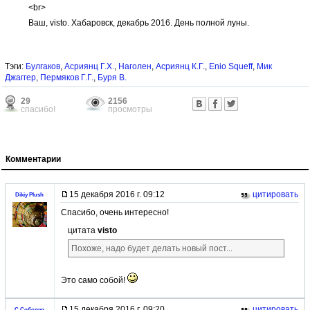
<br>
Ваш, visto. Хабаровск, декабрь 2016. День полной луны.
Тэги:
Булгаков
,
Асриянц Г.Х.
,
Наголен
,
Асриянц К.Г.
,
Enio Squeff
,
Мик
Джаггер
,
Пермяков Г.Г.
,
Буря В.
29
2156
спасибо!
просмотры
Комментарии
15 декабря 2016 г. 09:12
цитировать
Dikiy Plush
Спасибо, очень интересно!
цитата
visto
Похоже, надо будет делать новый пост...
Это само собой!
15 декабря 2016 г. 09:20
цитировать
С.Соболев