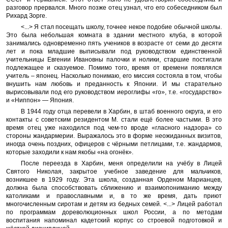
разговор прервался. Много позже отец узнал, что его собеседником был
Рихард Зорге.
<...> Я стал посещать школу, точнее некое подобие обычной школы.
Это была небольшая комната в здании местного клуба, в которой
занимались одновременно пять учеников в возрасте от семи до десяти
лет и пока младшие выписывали под руководством единственной
учительницы Евгении Ивановны палочки и нолики, старшие постигали
подлежащее и сказуемое. Помимо того, время от времени появлялся
учитель – японец. Насколько понимаю, его миссия состояла в том, чтобы
внушить нам любовь и преданность к Японии. И мы старательно
вырисовывали под его руководством иероглифы «го», т.е. «государство»
и «Ниппон» — Япония.
В 1944 году отца перевели в Харбин, в штаб военного округа, и его
контакты с советским резидентом М. стали ещё более частыми. В это
время отец уже находился под чем-то вроде «гласного надзора» со
стороны жандармерии. Выражалось это в форме неожиданных визитов,
иногда очень поздних, офицеров с чёрными петлицами, т.е. жандармов,
которые заходили к нам якобы «на огонёк».
После переезда в Харбин, меня определили на учёбу в Лицей
Святого Николая, закрытое учебное заведение для мальчиков,
возникшее в 1929 году. Эта школа, созданная Орденом Марианцев,
должна была способствовать сближению и взаимопониманию между
католиками и православными и, в то же время, дать приют
многочисленным сиротам и детям из бедных семей. <...> Лицей работал
по программам дореволюционных школ России, а по методам
воспитания напоминал кадетский корпус со строевой подготовкой и