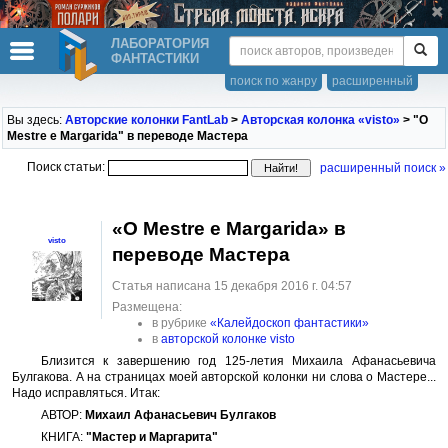
ЛАБОРАТОРИЯ
ФАНТАСТИКИ
поиск по жанру
расширенный
Вы здесь:
Авторские колонки FantLab
>
Авторская колонка «visto»
> "O
Mestre e Margarida" в переводе Мастера
Поиск статьи:
расширенный поиск »
«O Mestre e Margarida» в
visto
переводе Мастера
Статья написана 15 декабря 2016 г. 04:57
Размещена:
в рубрике
«Калейдоскоп фантастики»
в
авторской колонке visto
Близится к завершению год 125-летия Михаила Афанасьевича
Булгакова. А на страницах моей авторской колонки ни слова о Мастере...
Надо исправляться. Итак:
АВТОР:
Михаил Афанасьевич Булгаков
КНИГА:
"Мастер и Маргарита"