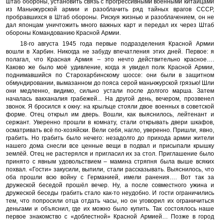
штаб обороны, установить связь с прогрессивными военными китайцами
из Маньчжурской армии и разоблачить ряд тайных врагов СССР,
пробравшихся в Штаб обороны. Рискуя жизнью и разоблачением, он не
дал японцам уничтожить много важных карт и передал их через Штаб
обороны Командованию Красной Армии.
18-го августа 1945 года первые подразделения Красной Армии
вошли в Харбин. Никогда не забуду впечатления этих дней. Первое: я
полагал, что Красная Армия – это нечто действительно красное….
Каково же было моё удивление, когда я увидел полк Красной Армии,
поднимавшийся по Старохарбинскому шоссе: они были в защитном
обмундировании, вымазанном до пояса серой маньчжурской грязью! Шли
они медленно, видимо, сильно устали после долгого марша. Затем
началась вакханалия грабежей... На другой день, вечером, прозвенел
звонок. Я бросился к окну: на крыльце стояли двое военных в советской
форме. Отец открыл им дверь. Вошли, как выяснилось, лейтенант и
сержант. Уверенно прошли в комнату, стали открывать двери шкафов,
осматривать всё по-хозяйски. Вели себя, нагло, уверенно. Пришли, явно,
грабить. Но грабить было нечего: незадолго до прихода армии жители
нашего дома снесли все ценные вещи в подвал и присыпали крышку
землёй. Отец не растерялся и пригласил их за стол. Приглашение было
принято с явным удовольствием – мамина стряпня была выше всяких
похвал. «Гости» закусили, выпили, стали рассказывать. Выяснилось, что
оба прошли всю войну с Германией, имели ранения…. Вот так за
дружеской беседой прошёл вечер. Ну, а после совместного ужина и
дружеской беседы грабить стало как-то неудобно. И гости ограничились
тем, что попросили отца отдать часы, но он уговорил их ограничиться
деньгами и объяснил, где их можно было купить. Так состоялось наше
первое знакомство с «доблестной» Красной Армией… Позже в город