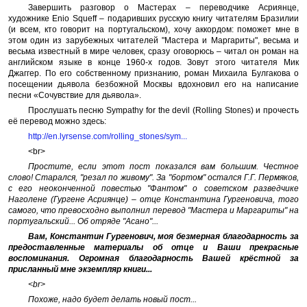
Завершить разговор о Мастерах – переводчике Асриянце,
художнике Enio Squeff – подаривших русскую книгу читателям Бразилии
(и всем, кто говорит на португальском), хочу аккордом: поможет мне в
этом один из зарубежных читателей "Мастера и Маргариты", весьма и
весьма известный в мире человек, сразу оговорюсь – читал он роман на
английском языке в конце 1960-х годов. Зовут этого читателя Мик
Джаггер. По его собственному признанию, роман Михаила Булгакова о
посещении дьявола безбожной Москвы вдохновил его на написание
песни «Сочувствие для дьявола».
Прослушать песню Sympathy for the devil (Rolling Stones) и прочесть
её перевод можно здесь:
http://en.lyrsense.com/rolling_stones/sym...
<br>
Простите, если этот пост показался вам большим. Честное
слово! Старался, "резал по живому". За "бортом" остался Г.Г. Пермяков,
с его неоконченной повестью "Фантом" о советском разведчике
Наголене (Гургене Асриянце) – отце Константина Гургеновича, того
самого, что превосходно выполнил перевод "Мастера и Маргариты" на
португальский... Об отряде "Асано"...
Вам, Константин Гургенович, моя безмерная благодарность за
предоставленные материалы об отце и Ваши прекрасные
воспоминания. Огромная благодарность Вашей крёстной за
присланный мне экземпляр книги...
<br>
Похоже, надо будет делать новый пост...