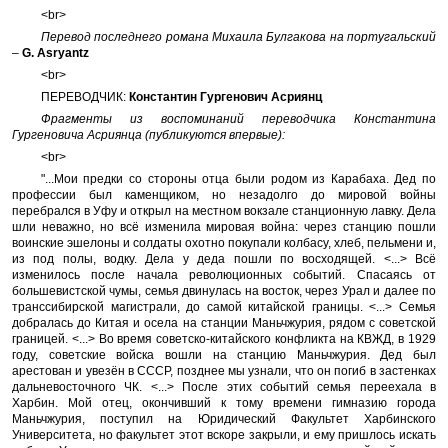
<br>
Перевод последнего романа Михаила Булгакова на португальский
–
G. Asryantz
<br>
ПЕРЕВОДЧИК:
Константин Гургенович Асриянц
Фрагменты из воспоминаний переводчика Константина
Гургеновича Асриянца (публикуются впервые):
<br>
"...Мои предки со стороны отца были родом из Карабаха. Дед по
профессии был каменщиком, но незадолго до мировой войны
перебрался в Уфу и открыл на местном вокзале станционную лавку. Дела
шли неважно, но всё изменила мировая война: через станцию пошли
воинские эшелоны и солдаты охотно покупали колбасу, хлеб, пельмени и,
из под полы, водку. Дела у деда пошли по восходящей. <...> Всё
изменилось после начала революционных событий. Спасаясь от
большевистской чумы, семья двинулась на восток, через Урал и далее по
транссибирской магистрали, до самой китайской границы. <...> Семья
добралась до Китая и осела на станции Маньчжурия, рядом с советской
границей. <...> Во время советско-китайского конфликта на КВЖД, в 1929
году, советские войска вошли на станцию Маньчжурия. Дед был
арестован и увезён в СССР, позднее мы узнали, что он погиб в застенках
дальневосточного ЧК. <...> После этих событий семья переехала в
Харбин. Мой отец, окончивший к тому времени гимназию города
Маньчжурия, поступил на Юридический Факультет Харбинского
Университета, но факультет этот вскоре закрыли, и ему пришлось искать