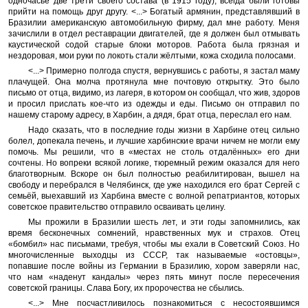
одночасье две трети своего состава (в 1915 году), всегда были готовы
прийти на помощь друг другу. <...> Богатый армянин, представлявший в
Бразилии американскую автомобильную фирму, дал мне работу. Меня
зачислили в отдел реставрации двигателей, где я должен был отмывать
каустической содой старые блоки моторов. Работа была грязная и
нездоровая, мои руки по локоть стали жёлтыми, кожа сходила полосами.
<...> Примерно полгода спустя, вернувшись с работы, я застал маму
плачущей. Она молча протянула мне почтовую открытку. Это было
письмо от отца, видимо, из лагеря, в котором он сообщал, что жив, здоров
и просил прислать кое-что из одежды и еды. Письмо он отправил по
нашему старому адресу, в Харбин, а дядя, брат отца, переслал его нам.
Надо сказать, что в последние годы жизни в Харбине отец сильно
болел, допекала печень, и лучшие харбинские врачи ничем не могли ему
помочь. Мы решили, что в «местах не столь отдалённых» его дни
сочтены. Но вопреки всякой логике, тюремный режим оказался для него
благотворным. Вскоре он был полностью реабилитирован, вышел на
свободу и перебрался в Челябинск, где уже находился его брат Сергей с
семьёй, выехавший из Харбина вместе с волной репатриантов, которых
советское правительство отправило осваивать целину.
Мы прожили в Бразилии шесть лет, и эти годы запомнились, как
время бесконечных сомнений, нравственных мук и страхов. Отец
«бомбил» нас письмами, требуя, чтобы мы ехали в Советский Союз. Но
многочисленные выходцы из СССР, так называемые «остовцы»,
попавшие после войны из Германии в Бразилию, хором заверяли нас,
что нам «наденут кандалы» через пять минут после пересечения
советской границы. Слава Богу, их пророчества не сбылись.
<...> Мне посчастливилось познакомиться с несостоявшимся