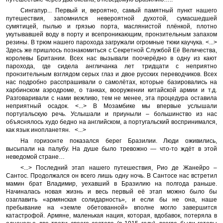
Сингапур... Первый и, вероятно, самый памятный пункт нашего
путешествия, запомнился невероятной духотой, сумасшедшей
сумятицей, пылью и грязью порта, маслянистой плёнкой, плотно
укутывавшей воду в порту и всепроникающим, пронзительным запахом
резины. В трюм нашего парохода загружали огромные тюки каучука. <...>
Здесь же пришлось познакомиться с Секретной Службой Её Величества,
королевы Британии. Всех нас вызывали поочерёдно в одну из кают
парохода, где сидела англичанка лет тридцати с неприятно
пронзительным взглядом серых глаз и двое русских переводчиков. Всех
нас подробно расспрашивали о самолётах, которые базировались на
харбинском аэродроме, о танках, вооружении китайской армии и т.д.
Разговаривали с нами вежливо, тем не менее, эта процедура оставила
неприятный осадок. <...> В Мозамбике мы впервые услышали
португальскую речь. Услышали и приуныли – большинство из нас
объяснялось худо бедно на английском, а португальский воспринимался,
как язык инопланетян. <...>
На горизонте показался берег Бразилии. Люди оживились,
высыпали на палубу. На душе было тревожно — что-то ждёт в этой
неведомой стране…
<...> Последний этап нашего путешествия, Рио де Жанейро –
Сантос. Продолжался он всего лишь одну ночь. В Сантосе нас встретил
мамин брат Владимир, уехавший в Бразилию на полгода раньше.
Начиналась новая жизнь и весь первый её этап можно было бы
озаглавить «армянская солидарность», и если бы не она, наше
пребывание на «земле обетованной» вполне могло завершится
катастрофой. Армяне, маленькая нация, которая, вдобавок, потеряла в