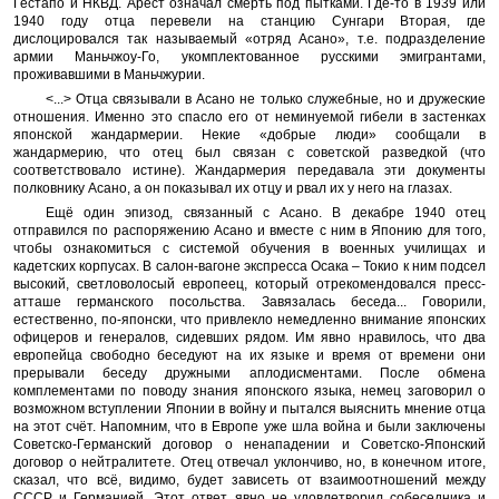
Гестапо и НКВД. Арест означал смерть под пытками. Где-то в 1939 или
1940 году отца перевели на станцию Сунгари Вторая, где
дислоцировался так называемый «отряд Асано», т.е. подразделение
армии Маньчжоу-Го, укомплектованное русскими эмигрантами,
проживавшими в Маньчжурии.
<...> Отца связывали в Асано не только служебные, но и дружеские
отношения. Именно это спасло его от неминуемой гибели в застенках
японской жандармерии. Некие «добрые люди» сообщали в
жандармерию, что отец был связан с советской разведкой (что
соответствовало истине). Жандармерия передавала эти документы
полковнику Асано, а он показывал их отцу и рвал их у него на глазах.
Ещё один эпизод, связанный с Асано. В декабре 1940 отец
отправился по распоряжению Асано и вместе с ним в Японию для того,
чтобы ознакомиться с системой обучения в военных училищах и
кадетских корпусах. В салон-вагоне экспресса Осака – Токио к ним подсел
высокий, светловолосый европеец, который отрекомендовался пресс-
атташе германского посольства. Завязалась беседа... Говорили,
естественно, по-японски, что привлекло немедленно внимание японских
офицеров и генералов, сидевших рядом. Им явно нравилось, что два
европейца свободно беседуют на их языке и время от времени они
прерывали беседу дружными аплодисментами. После обмена
комплементами по поводу знания японского языка, немец заговорил о
возможном вступлении Японии в войну и пытался выяснить мнение отца
на этот счёт. Напомним, что в Европе уже шла война и были заключены
Советско-Германский договор о ненападении и Советско-Японский
договор о нейтралитете. Отец отвечал уклончиво, но, в конечном итоге,
сказал, что всё, видимо, будет зависеть от взаимоотношений между
СССР и Германией. Этот ответ явно не удовлетворил собеседника и