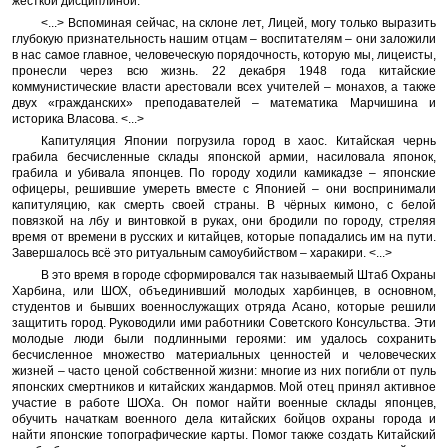
жёсткой дисциплиной.
<...> Вспоминая сейчас, на склоне лет, Лицей, могу только выразить
глубокую признательность нашим отцам – воспитателям – они заложили
в нас самое главное, человеческую порядочность, которую мы, лицеисты,
пронесли через всю жизнь. 22 декабря 1948 года китайские
коммунистические власти арестовали всех учителей – монахов, а также
двух «гражданских» преподавателей – математика Марчишина и
историка Власова. <...>
Капитуляция Японии погрузила город в хаос. Китайская чернь
грабила бесчисленные склады японской армии, насиловала японок,
грабила и убивала японцев. По городу ходили камикадзе – японские
офицеры, решившие умереть вместе с Японией – они воспринимали
капитуляцию, как смерть своей страны. В чёрных кимоно, с белой
повязкой на лбу и винтовкой в руках, они бродили по городу, стреляя
время от времени в русских и китайцев, которые попадались им на пути.
Завершалось всё это ритуальным самоубийством – харакири. <...>
В это время в городе сформировался так называемый Штаб Охраны
Харбина, или ШОХ, объединивший молодых харбинцев, в основном,
студентов и бывших военнослужащих отряда Асано, которые решили
защитить город. Руководили ими работники Советского Консульства. Эти
молодые люди были подлинными героями: им удалось сохранить
бесчисленное множество материальных ценностей и человеческих
жизней – часто ценой собственной жизни: многие из них погибли от пуль
японских смертников и китайских жандармов. Мой отец принял активное
участие в работе ШОХа. Он помог найти военные склады японцев,
обучить начаткам военного дела китайских бойцов охраны города и
найти японские топографические карты. Помог также создать Китайский