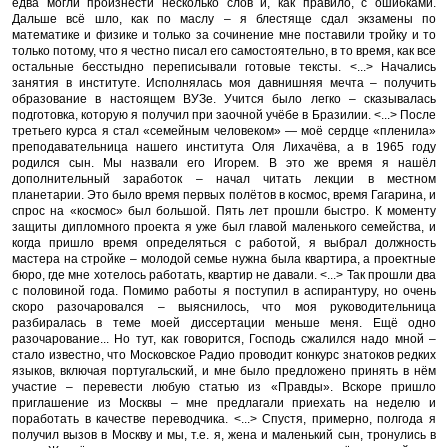
едва могли произнести несколько слов и, как правило, с ошибками.
Дальше всё шло, как по маслу – я блестяще сдал экзамены по
математике и физике и только за сочинение мне поставили тройку и то
только потому, что я честно писал его самостоятельно, в то время, как все
остальные бесстыдно переписывали готовые тексты. <...> Начались
занятия в институте. Исполнялась моя давнишняя мечта – получить
образование в настоящем ВУЗе. Учится было легко – сказывалась
подготовка, которую я получил при заочной учёбе в Бразилии. <...> После
третьего курса я стал «семейным человеком» — моё сердце «пленила»
преподавательница нашего института Оля Лихачёва, а в 1965 году
родился сын. Мы назвали его Игорем. В это же время я нашёл
дополнительный заработок – начал читать лекции в местном
планетарии. Это было время первых полётов в космос, время Гагарина, и
спрос на «космос» был большой. Пять лет прошли быстро. К моменту
защиты дипломного проекта я уже был главой маленького семейства, и
когда пришло время определяться с работой, я выбрал должность
мастера на стройке – молодой семье нужна была квартира, а проектные
бюро, где мне хотелось работать, квартир не давали. <...> Так прошли два
с половиной года. Помимо работы я поступил в аспирантуру, но очень
скоро разочаровался – выяснилось, что моя руководительница
разбиралась в теме моей диссертации меньше меня. Ещё одно
разочарование... Но тут, как говорится, Господь сжалился надо мной –
стало известно, что Московское Радио проводит конкурс знатоков редких
языков, включая португальский, и мне было предложено принять в нём
участие – перевести любую статью из «Правды». Вскоре пришло
приглашение из Москвы – мне предлагали приехать на неделю и
поработать в качестве переводчика. <...> Спустя, примерно, полгода я
получил вызов в Москву и мы, т.е. я, жена и маленький сын, тронулись в