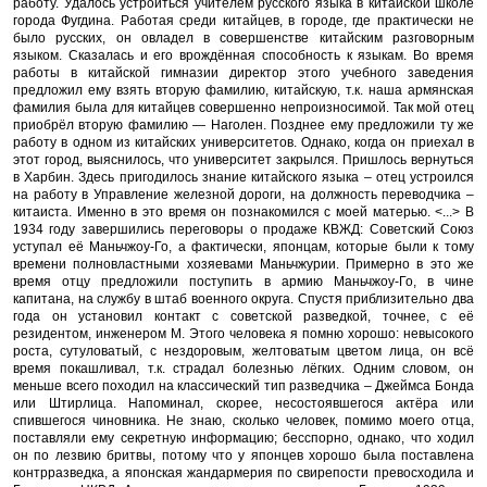
работу. Удалось устроиться учителем русского языка в китайской школе
города Фугдина. Работая среди китайцев, в городе, где практически не
было русских, он овладел в совершенстве китайским разговорным
языком. Сказалась и его врождённая способность к языкам. Во время
работы в китайской гимназии директор этого учебного заведения
предложил ему взять вторую фамилию, китайскую, т.к. наша армянская
фамилия была для китайцев совершенно непроизносимой. Так мой отец
приобрёл вторую фамилию — Наголен. Позднее ему предложили ту же
работу в одном из китайских университетов. Однако, когда он приехал в
этот город, выяснилось, что университет закрылся. Пришлось вернуться
в Харбин. Здесь пригодилось знание китайского языка – отец устроился
на работу в Управление железной дороги, на должность переводчика –
китаиста. Именно в это время он познакомился с моей матерью. <...> В
1934 году завершились переговоры о продаже КВЖД: Советский Союз
уступал её Маньчжоу-Го, а фактически, японцам, которые были к тому
времени полновластными хозяевами Маньчжурии. Примерно в это же
время отцу предложили поступить в армию Маньчжоу-Го, в чине
капитана, на службу в штаб военного округа. Спустя приблизительно два
года он установил контакт с советской разведкой, точнее, с её
резидентом, инженером М. Этого человека я помню хорошо: невысокого
роста, сутуловатый, с нездоровым, желтоватым цветом лица, он всё
время покашливал, т.к. страдал болезнью лёгких. Одним словом, он
меньше всего походил на классический тип разведчика – Джеймса Бонда
или Штирлица. Напоминал, скорее, несостоявшегося актёра или
спившегося чиновника. Не знаю, сколько человек, помимо моего отца,
поставляли ему секретную информацию; бесспорно, однако, что ходил
он по лезвию бритвы, потому что у японцев хорошо была поставлена
контрразведка, а японская жандармерия по свирепости превосходила и