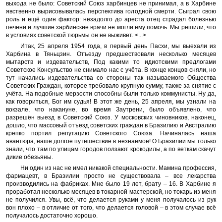
выхода не было: Советский Союз харбинцев не принимал, а в Харбине
явственно вырисовывалась перспектива голодной смерти. Сыграл свою
роль и ещё один фактор: незадолго до ареста отец страдал болезнью
печени и лучшие харбинские врачи не могли ему помочь. Мы решили, что
в условиях советской тюрьмы он не выживет. <...>
Итак, 25 апреля 1954 года, в первый день Пасхи, мы выехали из
Харбина в Тяньцзин. Отъезду предшествовали несколько месяцев
мытарств и издевательств, Под какими то идиотскими предлогами
Советское Консульство не снимало нас с учёта. В конце концов сняли, но
тут начались издевательства со стороны так называемого Общества
Советских Граждан, которое требовало крупную сумму, также за снятие с
учёта. На подобные мерзости способны были только коммунисты. Ну да,
как говориться, Бог им судья! В этот же день, 25 апреля, мы узнали на
вокзале, что накануне, во время Заутрени, было объявлено, что
разрешён выезд в Советский Союз. У московских чиновников, наконец,
дошло, что массовый отъезд советских граждан в Бразилию и Австралию
крепко портил репутацию Советского Союза. Начиналась наша
авантюра, наше долгое путешествие в незнаемое! О Бразилии мы только
знали, что там по улицам городов ползают крокодилы, а по веткам скачут
дикие обезьяны.
Ни один из нас не имел никакой специальности. Мамина профессия,
фармацевт, в Бразилии просто не существовала – все лекарства
производились на фабриках. Мне было 19 лет, брату – 16. В Харбине я
проработал несколько месяцев в токарной мастерской, но токарь из меня
не получился. Увы, всё, что делается руками у меня получалось из рук
вон плохо – в отличие от того, что делается головой – в этом случае всё
получалось достаточно хорошо.