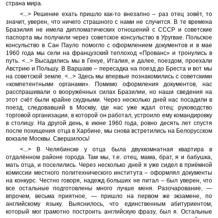
страна мира.
<...> Решение ехать пришло как-то внезапно – раз отец зовёт, то
значит, уверен, что ничего страшного с нами не случится. В те времена
Бразилия не имела дипломатических отношений с СССР и советские
паспорта мы получили через советское консульство в Уругвае. Польское
консульство в Сан Пауло помогло с оформлением документов и в мае
1960 года мы сели на французский теплоход «Прованс» и тронулись в
путь. <...> Высадились мы в Генуе, Италия, и далее, поездом, проехали
Австрию и Польшу. В Варшаве – пересадка на поезд до Бреста и вот мы
на советской земле. <...> Здесь мы впервые познакомились с советскими
«компетентными органами». Помимо оформления документов, нас
расспрашивали о вооружённых силах Бразилии, но наши сведения на
этот счёт были крайне скудными. Через несколько дней нас посадили в
поезд, следовавший в Москву, где нас уже ждал отец: руководство
торговой организации, в которой он работал, устроило ему командировку
в столицу. На другой день, в июне 1960 года, ровно десять лет спустя
после похищения отца в Харбине, мы снова встретились на Белорусском
вокзале Москвы. Свершилось!
<...> В Челябинске у отца была двухкомнатная квартира в
отдалённом районе города. Там мы, т.е. отец, мама, брат, я и бабушка,
мать отца, и поселились. Через несколько дней я уже сидел в приёмной
комиссии местного политехнического института – оформлял документы
на конкурс. Честно говоря, надежд больших не питал – был уверен, что
все остальные подготовлены много лучше меня. Разочарование, —
впрочем, весьма приятное, — пришло на первом же экзамене, по
английскому языку. Выяснилось, что единственным абитуриентом,
который мог грамотно построить английскую фразу, был я. Остальные