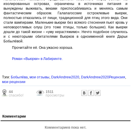
изолированных островах, ограничены в источниках питания и
вынуждены выживать, веками приспосабливаясь и меняясь самым
фантастическим образом. Галапагосские остроклювые вьюрки,
полностью отказались от пищи, традиционной для птиц этого вида. Они
стали вампирами. Маленькие вьюрки без всякого стеснения пьют кровь у
неповоротливых олуш (это тоже птицы, только большие). Как вьюрки
дошли до такой жизни – «уму нерастяжимо». Нечто подобное случилось
и с некоторыми обитателями Вьюрков в одноименной книге Дарьи
Бобылёвой.
Прочитайте её. Она ужасно хороша.
Роман «Вьюрки» в Лабиринте.
Тэги:
Бобылёва
,
мои отзывы
,
DarkAndrew2020
,
DarkAndrew2020Рецензия
,
мои рецензии
44
1511
спасибо!
просмотры
Комментарии
Комментариев пока нет.