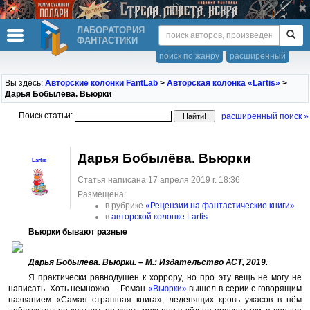
ЛАБОРАТОРИЯ
ФАНТАСТИКИ
поиск по жанру
расширенный
Вы здесь:
Авторские колонки FantLab
>
Авторская колонка «Lartis»
>
Дарья Бобылёва. Вьюрки
Поиск статьи:
расширенный поиск »
Дарья Бобылёва. Вьюрки
Lartis
Статья написана 17 апреля 2019 г. 18:36
Размещена:
в рубрике
«Рецензии на фантастические книги»
в
авторской колонке Lartis
Вьюрки бывают разные
Дарья Бобылёва. Вьюрки. – М.: Издательство АСТ, 2019.
Я практически равнодушен к хоррору, но про эту вещь не могу не
написать. Хоть немножко… Роман
«Вьюрки»
вышел в серии с говорящим
названием «Самая страшная книга», леденящих кровь ужасов в нём