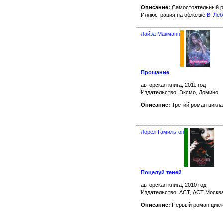
Описание:
Самостоятельный ро
Иллюстрация на обложке
В. Ле
Лайза Макманн
Прощание
авторская книга, 2011 год
Издательство: Эксмо, Домино
Описание:
Третий роман цикл
Лорел Гамильтон
Поцелуй теней
авторская книга, 2010 год
Издательство: АСТ, АСТ Москв
Описание:
Первый роман цикл