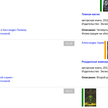
Темная магия
авторская книга, 201
Издательство: Эксм
а о
Кассандре Палмер
.
Описание:
Четвёрт
атоновой
.
Иллюстрация на обл
Александра Харви
№ 19
Рожденные вампира
авторская книга, 201
Издательство: Эксм
ой серии»
.
Описание:
Второй р
атоновой
.
№ 21