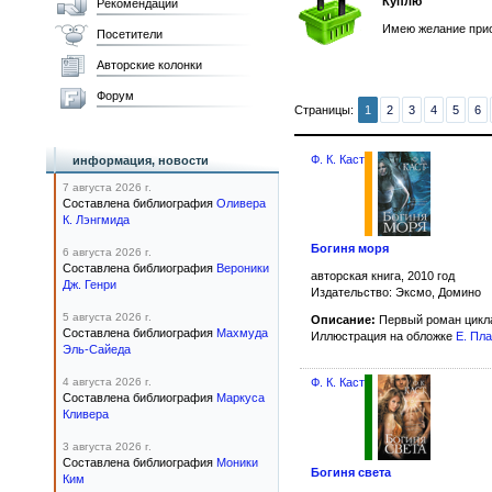
Куплю
Рекомендации
Имею желание прио
Посетители
Авторские колонки
Форум
Страницы:
1
2
3
4
5
6
Ф. К. Каст
информация, новости
7 августа 2026 г.
Составлена библиография
Оливера
К. Лэнгмида
Богиня моря
6 августа 2026 г.
Составлена библиография
Вероники
авторская книга, 2010 год
Дж. Генри
Издательство: Эксмо, Домино
5 августа 2026 г.
Описание:
Первый роман цик
Составлена библиография
Махмуда
Иллюстрация на обложке
Е. Пл
Эль-Сайеда
4 августа 2026 г.
Ф. К. Каст
Составлена библиография
Маркуса
Кливера
3 августа 2026 г.
Составлена библиография
Моники
Богиня света
Ким