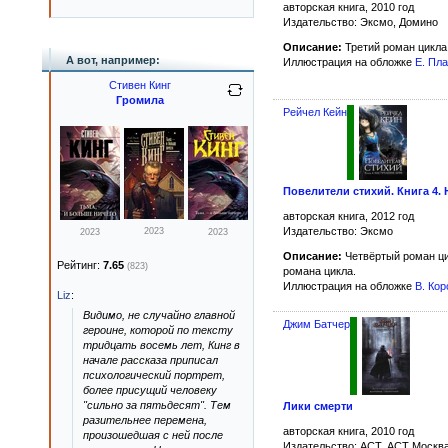
авторская книга, 2010 год
Издательство: Эксмо, Домино
Описание:
Третий роман цикл
А вот, например:
Иллюстрация на обложке
Е. Пл
Стивен Кинг
Громила
Рейчел Кейн
Повелители стихий. Книга 4.
авторская книга, 2012 год
Издательство: Эксмо
2023
2023
2023
Описание:
Четвёртый роман ц
Рейтинг:
7.65
(823)
романа цикла.
Иллюстрация на обложке
В. Ко
Liz
:
Видимо, не случайно главной
Джим Батчер
героине, которой по тексту
тридцать восемь лет, Кинг в
начале рассказа приписал
психологический портрет,
более присущий человеку
"сильно за пятьдесят". Тем
Лики смерти
разительнее перемена,
авторская книга, 2010 год
произошедшая с ней после
Издательство: АСТ, АСТ Москв