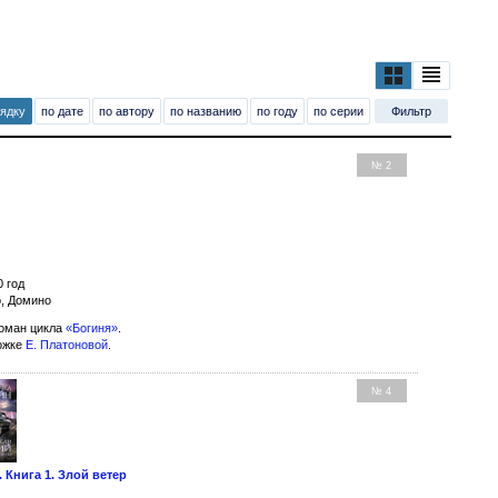
рядку
по дате
по автору
по названию
по году
по серии
Фильтр
№ 2
0 год
о, Домино
оман цикла
«Богиня»
.
ожке
Е. Платоновой
.
№ 4
 Книга 1. Злой ветер