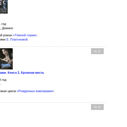
1 год
о, Домино
ый роман
«Тёмной серии»
.
ожке
Е. Платоновой
.
№ 20
ми. Книга 2. Кровная месть
3 год
о
оман цикла
«Рожденные вампирами»
.
№ 22