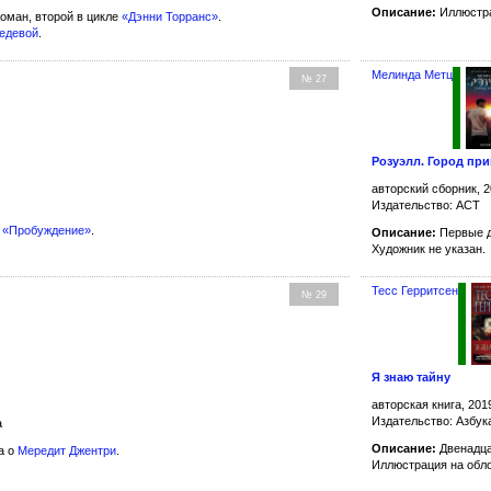
Описание:
Иллюстра
ман, второй в цикле
«Дэнни Торранс»
.
бедевой
.
Мелинда Метц
№ 27
Розуэлл. Город пр
авторский сборник, 2
Издательство: АСТ
а
«Пробуждение»
.
Описание:
Первые д
Художник не указан.
Тесс Герритсен
№ 29
Я знаю тайну
авторская книга, 201
Издательство: Азбук
а
Описание:
Двенадца
а о
Мередит Джентри
.
Иллюстрация на обл