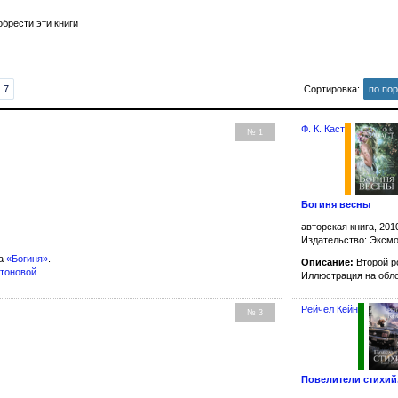
брести эти книги
7
Сортировка:
по по
Ф. К. Каст
№ 1
Богиня весны
авторская книга, 201
Издательство: Эксм
ла
«Богиня»
.
Описание:
Второй р
атоновой
.
Иллюстрация на обл
Рейчел Кейн
№ 3
Повелители стихий.