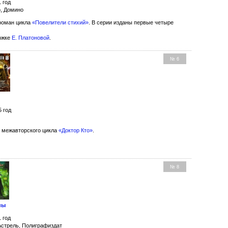
1 год
о, Домино
роман цикла
«Повелители стихий»
. В серии изданы первые четыре
ожке
Е. Платоновой
.
№ 6
5 год
 межавторского цикла
«Доктор Кто»
.
№ 8
ны
1 год
Астрель, Полиграфиздат