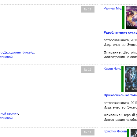
Райчел Мид
№ 13
Разоблачение сукк
авторская книга, 201
Издательство: Эксм
а
о Джорджине Кинкейд
.
Описание:
Шестой 
атоновой
.
Иллюстрация на обл
Карен Чэнс
№ 15
Прикоснись ко тьм
авторская книга, 201
Издательство: Эксм
ной серии»
.
Описание:
Первый р
атоновой
.
Иллюстрация на обл
Кристин Фихан
№ 17