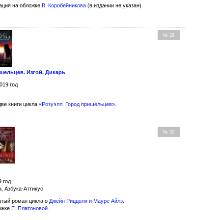
ция на обложке
В. Коробейникова
(в издании не указан).
№ 28
ишельцев. Изгой. Дикарь
019 год
ве книги цикла
«Розуэлл. Город пришельцев»
.
№ 30
9 год
а, Азбука-Аттикус
тый роман цикла о
Джейн Риццоли и Мауре Айлз
.
ожке
Е. Платоновой
.