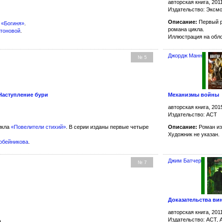
авторская книга, 201
Издательство: Эксм
Описание:
Первый 
а
«Богиня»
.
романа цикла.
атоновой
.
Иллюстрация на обл
Джордж Манн
№ 5
 Наступление бури
Механизмы войны
авторская книга, 201
Издательство: АСТ
икла
«Повелители стихий»
. В серии изданы первые четыре
Описание:
Роман из
Художник не указан.
робейникова
.
Джим Батчер
№ 7
Доказательства ви
авторская книга, 201
Издательство: АСТ, 
а