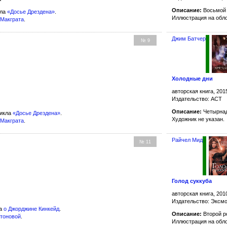
Описание:
Восьмой 
кла
«Досье Дрездена»
.
Иллюстрация на обл
 Макграта
.
Джим Батчер
№ 9
Холодные дни
авторская книга, 201
Издательство: АСТ
Описание:
Четырнад
цикла
«Досье Дрездена»
.
Художник не указан.
 Макграта
.
Райчел Мид
№ 11
Голод суккуба
авторская книга, 201
Издательство: Эксм
ла
о Джорджине Кинкейд
.
Описание:
Второй р
атоновой
.
Иллюстрация на обл