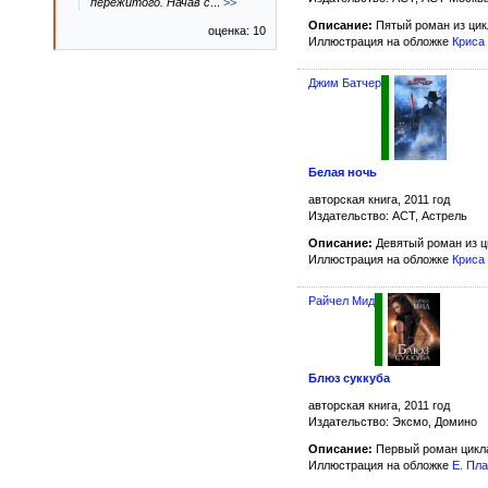
пережитого. Начав с
...
>>
Описание:
Пятый роман из ци
оценка: 10
Иллюстрация на обложке
Криса
Джим Батчер
Белая ночь
авторская книга, 2011 год
Издательство: АСТ, Астрель
Описание:
Девятый роман из 
Иллюстрация на обложке
Криса
Райчел Мид
Блюз суккуба
авторская книга, 2011 год
Издательство: Эксмо, Домино
Описание:
Первый роман цик
Иллюстрация на обложке
Е. Пл