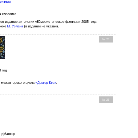
энтези
а-классика
ое издание антологии «Юмористическое фэнтези» 2005 года.
ожке
М. Уэлана
(в издании не указан).
№ 24
8 год
 межавторского цикла
«Доктор Кто»
.
№ 26
андМастер