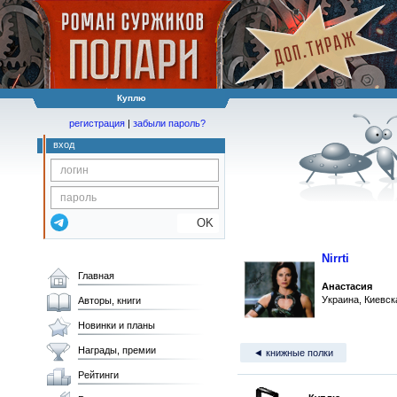
Куплю
регистрация
|
забыли пароль?
вход
OK
Nirrti
Главная
Анастасия
Украина, Киевск
Авторы, книги
Новинки и планы
Награды, премии
◄ книжные полки
Рейтинги