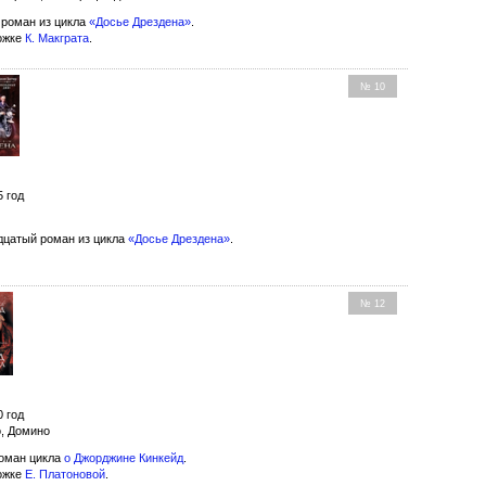
роман из цикла
«Досье Дрездена»
.
ожке
К. Макграта
.
№ 10
5 год
цатый роман из цикла
«Досье Дрездена»
.
№ 12
0 год
о, Домино
оман цикла
о Джорджине Кинкейд
.
ожке
Е. Платоновой
.