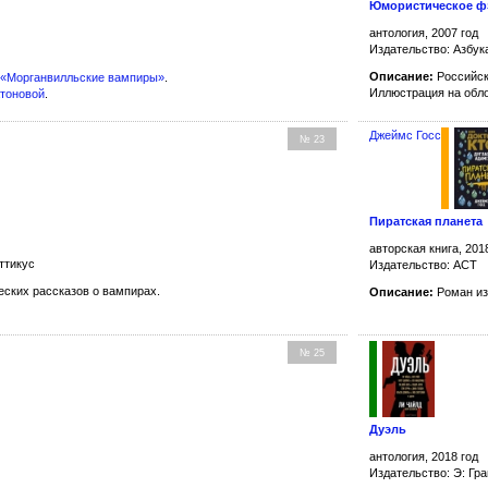
Юмористическое ф
антология, 2007 год
Издательство: Азбук
Описание:
Российск
«Морганвилльские вампиры»
.
Иллюстрация на обл
атоновой
.
Джеймс Госс
№ 23
Пиратская планета
авторская книга, 201
ттикус
Издательство: АСТ
ских рассказов о вампирах.
Описание:
Роман из
№ 25
Дуэль
антология, 2018 год
Издательство: Э: Гр