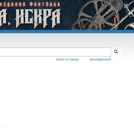
поиск по жанру
расширенный