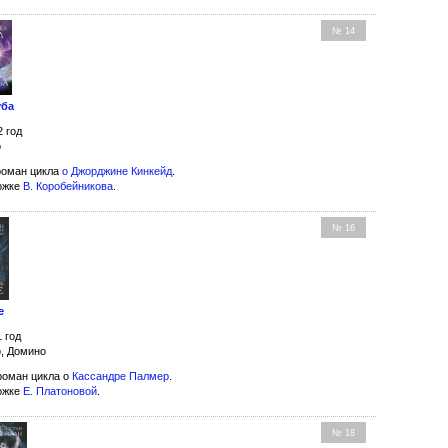
№ 14
уба
2 год
о
роман цикла
о Джорджине Кинкейд
.
ожке
В. Коробейникова
.
№ 16
е
1 год
о, Домино
оман цикла о
Кассандре Палмер
.
ожке
Е. Платоновой
.
№ 18