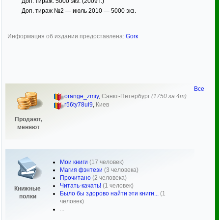
Доп. тираж: 5000 экз. (2009 г.)
Доп. тираж №2 — июль 2010 — 5000 экз.
Информация об издании предоставлена:
Gorк
Все
orange_zmiy
,
Санкт-Петербург
(1750 за 4т)
r56ty78ui9
,
Киев
Продают,
меняют
Мои книги
(17 человек)
Магия фэнтези
(3 человека)
Прочитано
(2 человека)
Читать-качать!
(1 человек)
Книжные
Было бы здорово найти эти книги...
(1
полки
человек)
...