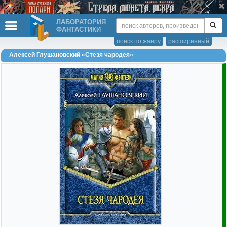
ЛАБОРАТОРИЯ
ФАНТАСТИКИ
поиск по жанру
расширенный
Алексей Глушановский «Стезя чародея»