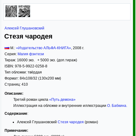
Алексей Глушановский
Стезя чародея
М.:
«Издательство АЛЬФА-КНИГА»
,
2008
г.
Серия:
Магия фэнтези
Тираж:
16000 экз. + 5000 экз. (доп.тираж)
ISBN:
978-5-9922-0258-8
Тип обложки:
твёрдая
Формат:
84x108/32
(130x200 мм)
Страниц:
410
Описание:
Третий роман цикла
«Путь демона»
Иллюстрация на обложке и внутренние иллюстрации
О. Бабкина
.
Содержание
:
Алексей Глушановский
Стезя чародея
(роман)
Примечание: