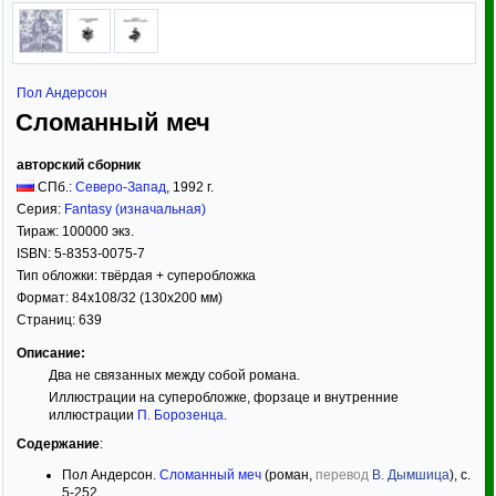
Пол Андерсон
Сломанный меч
авторский сборник
СПб.:
Северо-Запад
,
1992
г.
Серия:
Fantasy (изначальная)
Тираж:
100000 экз.
ISBN:
5-8353-0075-7
Тип обложки:
твёрдая
+ суперобложка
Формат:
84x108/32
(130x200 мм)
Страниц:
639
Описание:
Два не связанных между собой романа.
Иллюстрации на суперобложке, форзаце и внутренние
иллюстрации
П. Борозенца
.
Содержание
:
Пол Андерсон.
Сломанный меч
(роман,
перевод
В. Дымшица
), с.
5-252