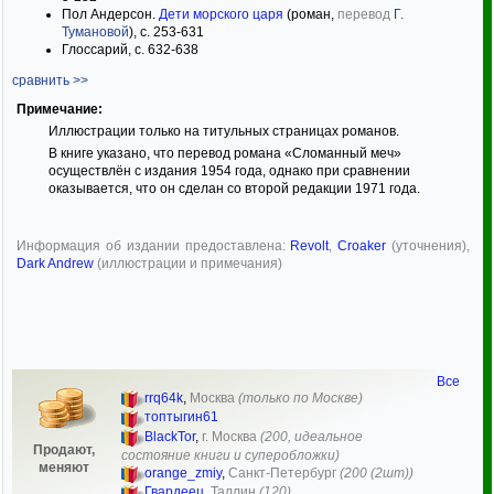
Пол Андерсон.
Дети морского царя
(роман,
перевод
Г.
Тумановой
), с. 253-631
Глоссарий, с. 632-638
сравнить >>
Примечание:
Иллюстрации только на титульных страницах романов.
В книге указано, что перевод романа «Сломанный меч»
осуществлён с издания 1954 года, однако при сравнении
оказывается, что он сделан со второй редакции 1971 года.
Информация об издании предоставлена:
Revolt
,
Croaker
(уточнения),
Dark Andrew
(иллюстрации и примечания)
Все
rrq64k
,
Москва
(только по Москве)
топтыгин61
BlackTor
,
г. Москва
(200, идеальное
Продают,
состояние книги и суперобложки)
меняют
orange_zmiy
,
Санкт-Петербург
(200 (2шт))
Гвардеец
,
Таллин
(120)