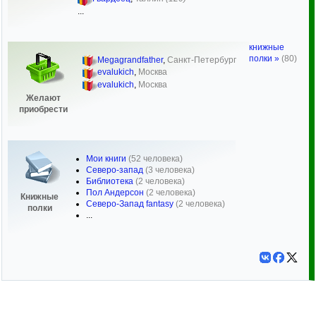
...
книжные
полки »
(80)
Megagrandfather
,
Санкт-Петербург
evalukich
,
Москва
evalukich
,
Москва
Желают
приобрести
Мои книги
(52 человека)
Северо-запад
(3 человека)
Библиотека
(2 человека)
Пол Андерсон
(2 человека)
Книжные
Северо-Запад fantasy
(2 человека)
полки
...