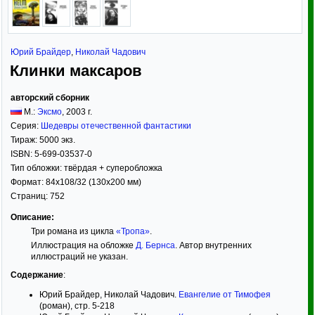
Юрий Брайдер
,
Николай Чадович
Клинки максаров
авторский сборник
М.:
Эксмо
,
2003
г.
Серия:
Шедевры отечественной фантастики
Тираж:
5000 экз.
ISBN:
5-699-03537-0
Тип обложки:
твёрдая
+ суперобложка
Формат:
84x108/32
(130x200 мм)
Страниц:
752
Описание:
Три романа из цикла
«Тропа»
.
Иллюстрация на обложке
Д. Бернса
. Автор внутренних
иллюстраций не указан.
Содержание
:
Юрий Брайдер, Николай Чадович.
Евангелие от Тимофея
(роман), стр. 5-218