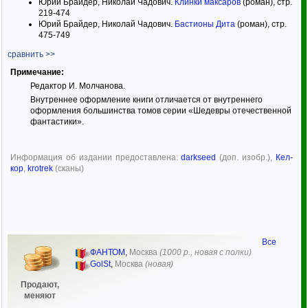
Юрий Брайдер, Николай Чадович.
Клинки максаров
(роман), стр.
219-474
Юрий Брайдер, Николай Чадович.
Бастионы Дита
(роман), стр.
475-749
сравнить >>
Примечание:
Редактор И. Молчанова.
Внутреннее оформление книги отличается от внутреннего
оформления большинства томов серии «Шедевры отечественной
фантастики».
Информация об издании предоставлена:
darkseed
(доп. изобр.),
Кел-
кор
,
krotrek
(сканы)
Все
ФАНТОМ
,
Москва
(1000 р., новая с полки)
GolSt
,
Москва
(новая)
Продают,
меняют