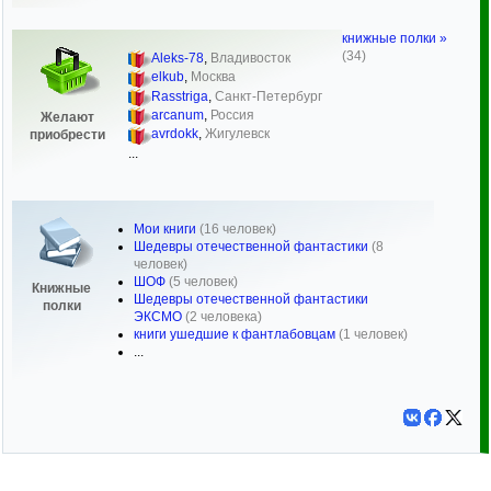
книжные полки »
(34)
Aleks-78
,
Владивосток
elkub
,
Москва
Rasstriga
,
Санкт-Петербург
arcanum
,
Россия
Желают
avrdokk
,
Жигулевск
приобрести
...
Мои книги
(16 человек)
Шедевры отечественной фантастики
(8
человек)
ШОФ
(5 человек)
Книжные
Шедевры отечественной фантастики
полки
ЭКСМО
(2 человека)
книги ушедшие к фантлабовцам
(1 человек)
...