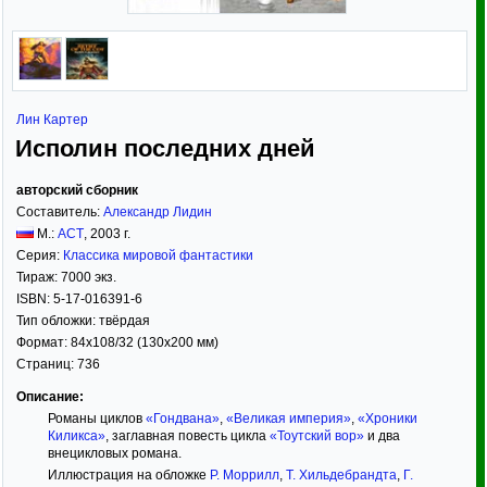
Лин Картер
Исполин последних дней
авторский сборник
Составитель:
Александр Лидин
М.:
АСТ
,
2003
г.
Серия:
Классика мировой фантастики
Тираж:
7000 экз.
ISBN:
5-17-016391-6
Тип обложки:
твёрдая
Формат:
84x108/32
(130x200 мм)
Страниц:
736
Описание:
Романы циклов
«Гондвана»
,
«Великая империя»
,
«Хроники
Киликса»
, заглавная повесть цикла
«Тоутский вор»
и два
внецикловых романа.
Иллюстрация на обложке
Р. Моррилл
,
Т. Хильдебрандта
,
Г.