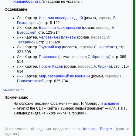
Хильдебрандта
(в издании не указаны).
Содержание
:
Лин Картер.
Исполин последних дней
(роман,
перевод
В.
Рохмистрова
), стр. 5-122
Лин Картер.
Башня на краю времени
(роман,
перевод
Е.
Выгодской
), стр. 123-214
Лин Картер.
Человек без планеты
(роман,
перевод
И.
Тетериной
), стр. 215-320
Лин Картер.
Тоутский вор
(повесть,
перевод
С. Фролёнка
), стр.
321-398
Лин Картер.
Пришелец
(роман,
перевод
С. Фролёнка
), стр. 399-
514
Лин Картер.
Поиски Каджи
(роман,
перевод
А. Лидина
), стр. 515-
634
Лин Картер.
Мир, затерянный во времени
(роман,
перевод
Г.
Подосокорской
), стр. 635-734
сравнить >>
Примечание:
На обложке: верхний фрагмент — илл. Р. Моррилл к
изданию
«Retief of the CDT» Кейта Лаумера; левый фрагмент — илл. Т. и Г.
Хильдебрандта из их же книги «Urshurak».
Информация об издании предоставлена:
Кел-кор
,
Tangier
(данн. о
художн.)