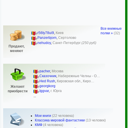
Все книжные
r56ty78ui9
,
Киев
полки »
(32)
Panzerbjorn
,
Сертолово
nehudoy
,
Санкт-Петербург
(250 руб)
Продают,
меняют
pacher
,
Москва
Сказочник
,
Набережные Челны - О…
Hed Rush
,
Кировская обл., Киро…
georgkorg
Желают
Iggvar
,
г. Юрга
приобрести
...
Мои книги
(22 человека)
Классика мировой фантастики
(13 человек)
КМФ
(4 человека)