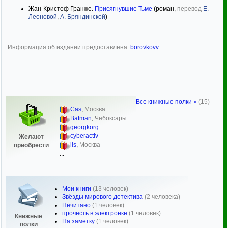
Жан-Кристоф Гранже.
Присягнувшие Тьме
(роман,
перевод
Е.
Леоновой
,
А. Бряндинской
)
Информация об издании предоставлена:
borovkovv
Все книжные полки »
(15)
Cas
,
Москва
Batman
,
Чебоксары
georgkorg
cyberactiv
Желают
lis
,
Москва
приобрести
...
Мои книги
(13 человек)
Звёзды мирового детектива
(2 человека)
Нечитано
(1 человек)
прочесть в электронке
(1 человек)
Книжные
На заметку
(1 человек)
полки