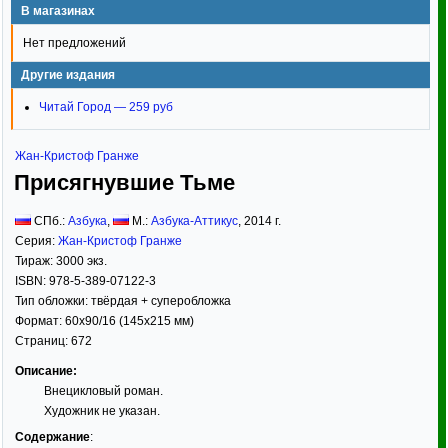
В магазинах
Нет предложений
Другие издания
Читай Город — 259 руб
Жан-Кристоф Гранже
Присягнувшие Тьме
СПб.:
Азбука
,
М.:
Азбука-Аттикус
,
2014
г.
Серия:
Жан-Кристоф Гранже
Тираж:
3000 экз.
ISBN:
978-5-389-07122-3
Тип обложки:
твёрдая
+ суперобложка
Формат:
60x90/16
(145x215 мм)
Страниц:
672
Описание:
Внецикловый роман.
Художник не указан.
Содержание
: