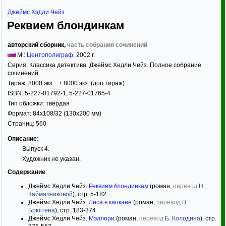
Джеймс Хэдли Чейз
Реквием блондинкам
авторский сборник,
часть собрания сочинений
М.:
Центрполиграф
,
2002
г.
Серия:
Классика детектива. Джеймс Хедли Чейз. Полное собрание
сочинений
Тираж:
8000 экз. + 8000 экз. (доп.тираж)
ISBN:
5-227-01792-1, 5-227-01765-4
Тип обложки:
твёрдая
Формат:
84x108/32
(130x200 мм)
Страниц:
560
Описание:
Выпуск 4.
Художник не указан.
Содержание
:
Джеймс Хедли Чейз.
Реквием блондинкам
(роман,
перевод
Н.
Каймачниковой
), стр. 5-182
Джеймс Хедли Чейз.
Лиса в капкане
(роман,
перевод
В.
Брюггена
), стр. 183-374
Джеймс Хедли Чейз.
Мэллори
(роман,
перевод
Б. Колодина
), стр.