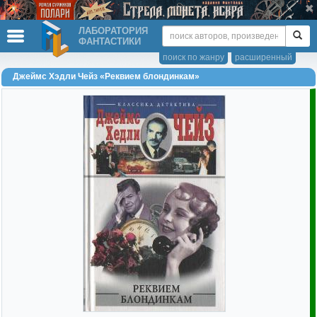
ЛАБОРАТОРИЯ
ФАНТАСТИКИ
поиск по жанру
расширенный
Джеймс Хэдли Чейз «Реквием блондинкам»