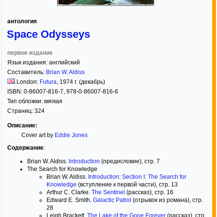
антология
Space Odysseys
первое издание
Язык издания:
английский
Составитель:
Brian W. Aldiss
London:
Futura
,
1974
г. (декабрь)
ISBN:
0-86007-816-7, 978-0-86007-816-6
Тип обложки:
мягкая
Страниц:
324
Описание:
Cover art by
Eddie Jones
Содержание
:
Brian W. Aldiss.
Introduction
(предисловие), стр. 7
The Search for Knowledge
Brian W. Aldiss.
Introduction: Section I: The Search for
Knowledge
(вступление к первой части), стр. 13
Arthur C. Clarke.
The Sentinel
(рассказ), стр. 16
Edward E. Smith.
Galactic Patrol
(отрывок из романа), стр.
28
Leigh Brackett.
The Lake of the Gone Forever
(рассказ), стр.