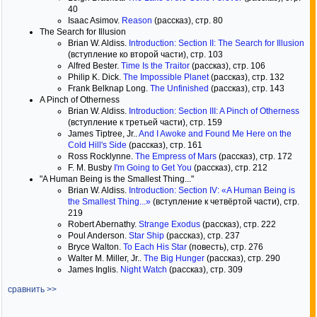
40
Isaac Asimov.
Reason
(рассказ), стр. 80
The Search for Illusion
Brian W. Aldiss.
Introduction: Section II: The Search for Illusion
(вступление ко второй части), стр. 103
Alfred Bester.
Time Is the Traitor
(рассказ), стр. 106
Philip K. Dick.
The Impossible Planet
(рассказ), стр. 132
Frank Belknap Long.
The Unfinished
(рассказ), стр. 143
A Pinch of Otherness
Brian W. Aldiss.
Introduction: Section III: A Pinch of Otherness
(вступление к третьей части), стр. 159
James Tiptree, Jr..
And I Awoke and Found Me Here on the
Cold Hill's Side
(рассказ), стр. 161
Ross Rocklynne.
The Empress of Mars
(рассказ), стр. 172
F. M. Busby
I'm Going to Get You
(рассказ), стр. 212
"A Human Being is the Smallest Thing..."
Brian W. Aldiss.
Introduction: Section IV: «A Human Being is
the Smallest Thing...»
(вступление к четвёртой части), стр.
219
Robert Abernathy.
Strange Exodus
(рассказ), стр. 222
Poul Anderson.
Star Ship
(рассказ), стр. 237
Bryce Walton.
To Each His Star
(повесть), стр. 276
Walter M. Miller, Jr..
The Big Hunger
(рассказ), стр. 290
James Inglis.
Night Watch
(рассказ), стр. 309
сравнить >>