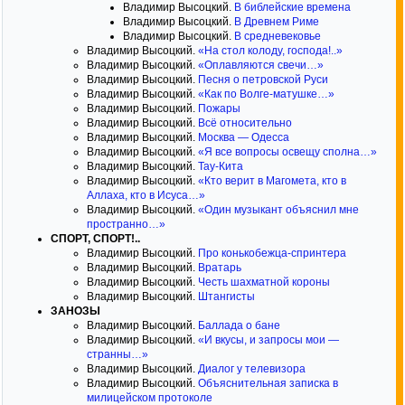
Владимир Высоцкий.
В библейские времена
Владимир Высоцкий.
В Древнем Риме
Владимир Высоцкий.
В средневековье
Владимир Высоцкий.
«На стол колоду, господа!..»
Владимир Высоцкий.
«Оплавляются свечи…»
Владимир Высоцкий.
Песня о петровской Руси
Владимир Высоцкий.
«Как по Волге-матушке…»
Владимир Высоцкий.
Пожары
Владимир Высоцкий.
Всё относительно
Владимир Высоцкий.
Москва — Одесса
Владимир Высоцкий.
«Я все вопросы освещу сполна…»
Владимир Высоцкий.
Тау-Кита
Владимир Высоцкий.
«Кто верит в Магомета, кто в
Аллаха, кто в Исуса…»
Владимир Высоцкий.
«Один музыкант объяснил мне
пространно…»
СПОРТ, СПОРТ!..
Владимир Высоцкий.
Про конькобежца-спринтера
Владимир Высоцкий.
Вратарь
Владимир Высоцкий.
Честь шахматной короны
Владимир Высоцкий.
Штангисты
ЗАНОЗЫ
Владимир Высоцкий.
Баллада о бане
Владимир Высоцкий.
«И вкусы, и запросы мои —
странны…»
Владимир Высоцкий.
Диалог у телевизора
Владимир Высоцкий.
Объяснительная записка в
милицейском протоколе