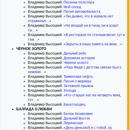
Владимир Высоцкий.
Песенка полотёра
Владимир Высоцкий.
Мой сосед
Владимир Высоцкий.
Песня автомобилиста
Владимир Высоцкий.
«Так дымно, что в зеркале нет
отраженья…»
Владимир Высоцкий.
«Не впадай ни в тоску, ни в азарт
ты…»
Владимир Высоцкий.
«В ресторане по стенкам висят тут и
там…»
Владимир Высоцкий.
«Зарыты в нашу память на века…»
ЧЁРНОЕ ЗОЛОТО
Владимир Высоцкий.
Дальний рейс
Владимир Высоцкий.
Дорожная история
Владимир Высоцкий.
Чёрное золото
Владимир Высоцкий.
«Наш Федя с детства связан был с
землёю…»
Владимир Высоцкий.
Тюменская нефть
Владимир Высоцкий.
Песня о моряках
Владимир Высоцкий.
Затяжной прыжок
Владимир Высоцкий.
Холода
Владимир Высоцкий.
«Кто старше нас на четверть века,
тот…»
Владимир Высоцкий.
Канатоходец
БАЛЛАДА О ЛЮБВИ
Владимир Высоцкий.
Белое безмолвие
Владимир Высоцкий.
Дальний Восток
Владимир Высоцкий.
Лирическая
Владимир Высоцкий.
«День-деньской я с тобой, за