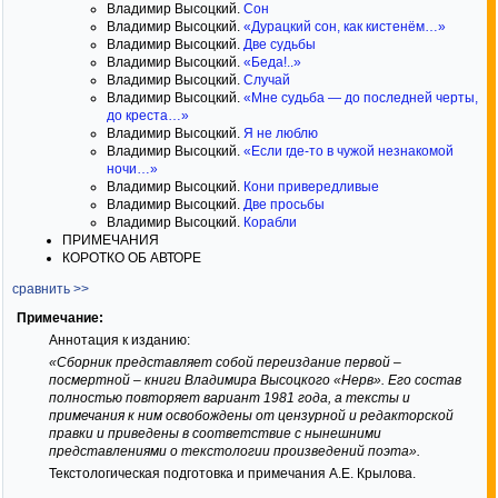
Владимир Высоцкий.
Сон
Владимир Высоцкий.
«Дурацкий сон, как кистенём…»
Владимир Высоцкий.
Две судьбы
Владимир Высоцкий.
«Беда!..»
Владимир Высоцкий.
Случай
Владимир Высоцкий.
«Мне судьба — до последней черты,
до креста…»
Владимир Высоцкий.
Я не люблю
Владимир Высоцкий.
«Если где-то в чужой незнакомой
ночи…»
Владимир Высоцкий.
Кони привередливые
Владимир Высоцкий.
Две просьбы
Владимир Высоцкий.
Корабли
ПРИМЕЧАНИЯ
КОРОТКО ОБ АВТОРЕ
сравнить >>
Примечание:
Аннотация к изданию:
«Сборник представляет собой переиздание первой –
посмертной – книги Владимира Высоцкого «Нерв». Его состав
полностью повторяет вариант 1981 года, а тексты и
примечания к ним освобождены от цензурной и редакторской
правки и приведены в соответствие с нынешними
представлениями о текстологии произведений поэта».
Текстологическая подготовка и примечания А.Е. Крылова.