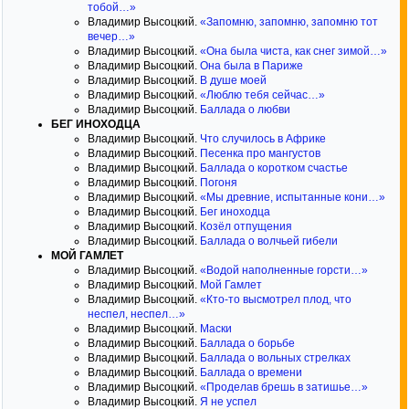
тобой…»
Владимир Высоцкий.
«Запомню, запомню, запомню тот
вечер…»
Владимир Высоцкий.
«Она была чиста, как снег зимой…»
Владимир Высоцкий.
Она была в Париже
Владимир Высоцкий.
В душе моей
Владимир Высоцкий.
«Люблю тебя сейчас…»
Владимир Высоцкий.
Баллада о любви
БЕГ ИНОХОДЦА
Владимир Высоцкий.
Что случилось в Африке
Владимир Высоцкий.
Песенка про мангустов
Владимир Высоцкий.
Баллада о коротком счастье
Владимир Высоцкий.
Погоня
Владимир Высоцкий.
«Мы древние, испытанные кони…»
Владимир Высоцкий.
Бег иноходца
Владимир Высоцкий.
Козёл отпущения
Владимир Высоцкий.
Баллада о волчьей гибели
МОЙ ГАМЛЕТ
Владимир Высоцкий.
«Водой наполненные горсти…»
Владимир Высоцкий.
Мой Гамлет
Владимир Высоцкий.
«Кто-то высмотрел плод, что
неспел, неспел…»
Владимир Высоцкий.
Маски
Владимир Высоцкий.
Баллада о борьбе
Владимир Высоцкий.
Баллада о вольных стрелках
Владимир Высоцкий.
Баллада о времени
Владимир Высоцкий.
«Проделав брешь в затишье…»
Владимир Высоцкий.
Я не успел