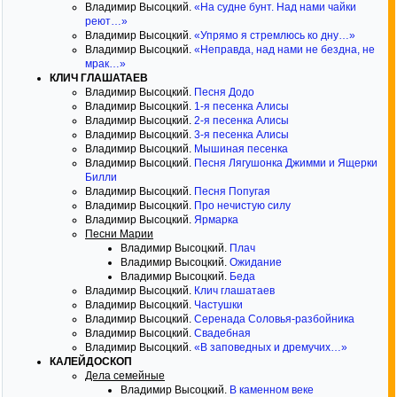
Владимир Высоцкий.
«На судне бунт. Над нами чайки
реют…»
Владимир Высоцкий.
«Упрямо я стремлюсь ко дну…»
Владимир Высоцкий.
«Неправда, над нами не бездна, не
мрак…»
КЛИЧ ГЛАШАТАЕВ
Владимир Высоцкий.
Песня Додо
Владимир Высоцкий.
1-я песенка Алисы
Владимир Высоцкий.
2-я песенка Алисы
Владимир Высоцкий.
3-я песенка Алисы
Владимир Высоцкий.
Мышиная песенка
Владимир Высоцкий.
Песня Лягушонка Джимми и Ящерки
Билли
Владимир Высоцкий.
Песня Попугая
Владимир Высоцкий.
Про нечистую силу
Владимир Высоцкий.
Ярмарка
Песни Марии
Владимир Высоцкий.
Плач
Владимир Высоцкий.
Ожидание
Владимир Высоцкий.
Беда
Владимир Высоцкий.
Клич глашатаев
Владимир Высоцкий.
Частушки
Владимир Высоцкий.
Серенада Соловья-разбойника
Владимир Высоцкий.
Свадебная
Владимир Высоцкий.
«В заповедных и дремучих…»
КАЛЕЙДОСКОП
Дела семейные
Владимир Высоцкий.
В каменном веке