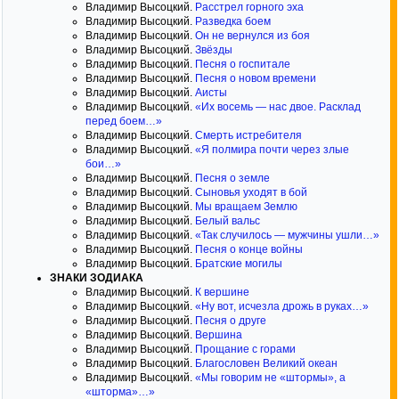
Владимир Высоцкий.
Расстрел горного эха
Владимир Высоцкий.
Разведка боем
Владимир Высоцкий.
Он не вернулся из боя
Владимир Высоцкий.
Звёзды
Владимир Высоцкий.
Песня о госпитале
Владимир Высоцкий.
Песня о новом времени
Владимир Высоцкий.
Аисты
Владимир Высоцкий.
«Их восемь — нас двое. Расклад
перед боем…»
Владимир Высоцкий.
Смерть истребителя
Владимир Высоцкий.
«Я полмира почти через злые
бои…»
Владимир Высоцкий.
Песня о земле
Владимир Высоцкий.
Сыновья уходят в бой
Владимир Высоцкий.
Мы вращаем Землю
Владимир Высоцкий.
Белый вальс
Владимир Высоцкий.
«Так случилось — мужчины ушли…»
Владимир Высоцкий.
Песня о конце войны
Владимир Высоцкий.
Братские могилы
ЗНАКИ ЗОДИАКА
Владимир Высоцкий.
К вершине
Владимир Высоцкий.
«Ну вот, исчезла дрожь в руках…»
Владимир Высоцкий.
Песня о друге
Владимир Высоцкий.
Вершина
Владимир Высоцкий.
Прощание с горами
Владимир Высоцкий.
Благословен Великий океан
Владимир Высоцкий.
«Мы говорим не «штормы», а
«шторма»…»