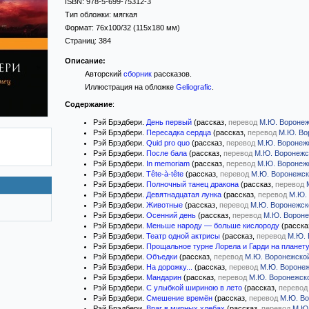
ISBN:
978-5-699-75312-3
Тип обложки:
мягкая
Формат:
76x100/32
(115x180 мм)
Страниц:
384
Описание:
Авторский
сборник
рассказов.
Иллюстрация на обложке
Geliografic
.
Содержание
:
Рэй Брэдбери.
День первый
(рассказ,
перевод
М.Ю. Воронеж
Рэй Брэдбери.
Пересадка сердца
(рассказ,
перевод
М.Ю. Во
Рэй Брэдбери.
Quid pro quo
(рассказ,
перевод
М.Ю. Воронеж
Рэй Брэдбери.
После бала
(рассказ,
перевод
М.Ю. Воронежс
Рэй Брэдбери.
In memoriam
(рассказ,
перевод
М.Ю. Воронеж
Рэй Брэдбери.
Tête-à-tête
(рассказ,
перевод
М.Ю. Воронежск
Рэй Брэдбери.
Полночный танец дракона
(рассказ,
перевод
Рэй Брэдбери.
Девятнадцатая лунка
(рассказ,
перевод
М.Ю.
Рэй Брэдбери.
Животные
(рассказ,
перевод
М.Ю. Воронежск
Рэй Брэдбери.
Осенний день
(рассказ,
перевод
М.Ю. Вороне
Рэй Брэдбери.
Меньше народу — больше кислороду
(расска
Рэй Брэдбери.
Театр одной актрисы
(рассказ,
перевод
М.Ю. 
Рэй Брэдбери.
Прощальное турне Лорела и Гарди на планет
Рэй Брэдбери.
Объедки
(рассказ,
перевод
М.Ю. Воронежско
Рэй Брэдбери.
На дорожку...
(рассказ,
перевод
М.Ю. Вороне
Рэй Брэдбери.
Мандарин
(рассказ,
перевод
М.Ю. Воронежск
Рэй Брэдбери.
С улыбкой шириною в лето
(рассказ,
перевод
Рэй Брэдбери.
Смешение времён
(рассказ,
перевод
М.Ю. Во
Рэй Брэдбери.
Враг в мирных хлебах
(рассказ,
перевод
М.Ю.