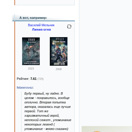
А вот, например:
Василий Мельник
Линия огня
2023
2008
Рейтинг:
7.61
(725)
febeerovez
:
Буду первый, ну ладно. В
целом - понравилось, вообще
отлично. Вторая попытка
автора, оказалась еще лучше
первой. Тот же
харизматичный герой,
неплохой сюжет , упоминание
некоторых легенд (
упоминание - мягко сказано)