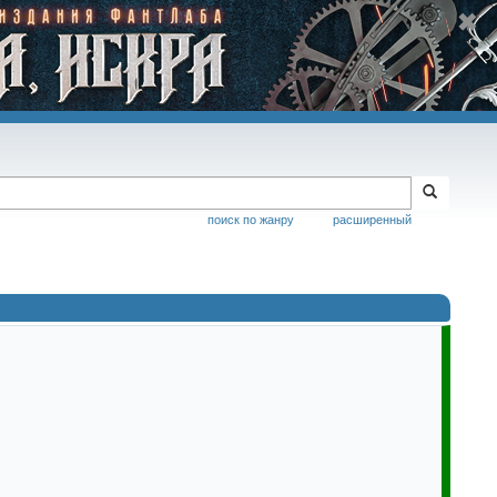
поиск по жанру
расширенный