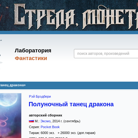
Лаборатория
Фантастики
танец дракона»
Рэй Брэдбери
Полуночный танец дракона
авторский сборник
М.:
Эксмо
,
2014
г. (сентябрь)
Серия:
Pocket Book
Тираж:
6000 экз. + 26000 экз. (доп.тираж)