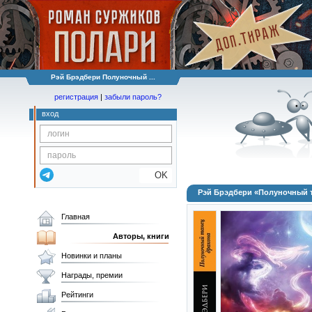
Рэй Брэдбери Полуночный ...
регистрация
|
забыли пароль?
вход
OK
Рэй Брэдбери «Полуночный 
Главная
Авторы, книги
Новинки и планы
Награды, премии
Рейтинги