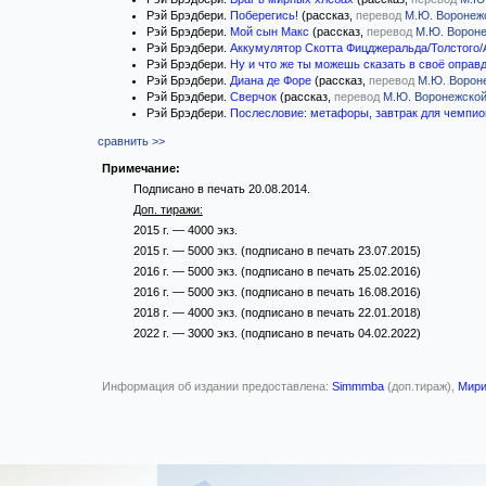
Рэй Брэдбери.
Поберегись!
(рассказ,
перевод
М.Ю. Воронеж
Рэй Брэдбери.
Мой сын Макс
(рассказ,
перевод
М.Ю. Ворон
Рэй Брэдбери.
Аккумулятор Скотта Фицджеральда/Толстого/
Рэй Брэдбери.
Ну и что же ты можешь сказать в своё оправ
Рэй Брэдбери.
Диана де Форе
(рассказ,
перевод
М.Ю. Ворон
Рэй Брэдбери.
Сверчок
(рассказ,
перевод
М.Ю. Воронежско
Рэй Брэдбери.
Послесловие: метафоры, завтрак для чемпио
сравнить >>
Примечание:
Подписано в печать 20.08.2014.
Доп. тиражи:
2015 г. — 4000 экз.
2015 г. — 5000 экз. (подписано в печать 23.07.2015)
2016 г. — 5000 экз. (подписано в печать 25.02.2016)
2016 г. — 5000 экз. (подписано в печать 16.08.2016)
2018 г. — 4000 экз. (подписано в печать 22.01.2018)
2022 г. — 3000 экз. (подписано в печать 04.02.2022)
Информация об издании предоставлена:
Simmmba
(доп.тираж),
Мир