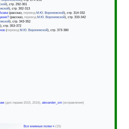
ской
), стр. 292-301
ежской
), стр. 302-313
Ахава
(рассказ,
перевод
М.Ю. Воронежской
), стр. 314-332
дание?
(рассказ,
перевод
М.Ю. Воронежской
), стр. 333-342
ежской
), стр. 343-352
й
), стр. 353-372
нов
(
перевод
М.Ю. Воронежской
), стр. 373-380
иам
(доп.тиражи 2015, 2016),
alexander_sm
(исправления)
Все книжные полки »
(15)