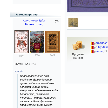
А вот, например:
Артур Конан Дойл
Белый отряд
arnoldsco
r56ty78ui9
fixifoxi
,
St.
Продают,
2026
2022
2026
меняют
Рейтинг:
8.41
(725)
mputnik
:
Первый раз читал ещё
ребёнком. Ещё в древние
времена Советского Союза.
Колоритнейшие герои.
Антураж средневековых войн.
Геральдика, рыцарские
турниры, походы, сражения,
пылкая любовь. Детально
прописанный быт чужого,