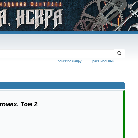
поиск по жанру
расширенный
томах. Том 2