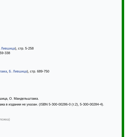
. Лившица
), стр. 5-258
259-338
тама
,
Б. Лившица
), стр. 689-750
вшица, О. Мандельштама.
жа в издании не указан. (ISBN 5-300-00286-0 (т.2), 5-300-00284-4).
бложка)