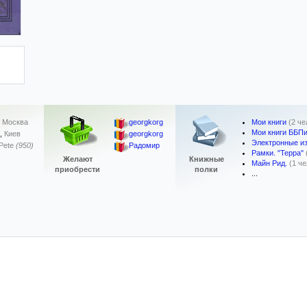
Мои книги
(2 че
,
Москва
georgkorg
Мои книги ББП
,
Киев
georgkorg
Электронные из
Pete
(950)
Радомир
Рамки. "Терра"
Желают
Книжные
Майн Рид.
(1 ч
приобрести
полки
...