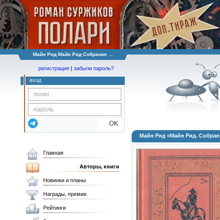
Майн Рид Майн Рид Собрание ...
регистрация
|
забыли пароль?
вход
OK
Майн Рид «Майн Рид. Собрани
Главная
Авторы, книги
Новинки и планы
Награды, премии
Рейтинги