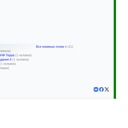
Все книжные полки »
(21)
ловека)
иНФ Терра
(1 человек)
дания II
(1 человек)
(1 человек)
еловек)