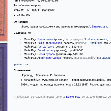
ISBN:
5-85255-647-5, 5-85255-623-8
Тип обложки:
твёрдая
Формат:
84x108/32
(130x200 мм)
Страниц:
752
Описание:
Иллюстрация на обложке и внутренние иллюстрации
А. Евдокимова
.
Содержание
:
Майн Рид.
Тропа войны
(роман,
под редакцией
О. Мандельштама
,
Б
Майн Рид.
Вождь гверильясов
(повесть,
перевод
Б. Лившица
), стр. 
Майн Рид.
Гаспар Гаучо
(роман), стр. 339-448
Майн Рид.
Водой по лесу
(роман), стр. 449-548
Майн Рид.
Перст судьбы
(роман), стр. 549-688
Майн Рид.
Авантюрист Депар
(повесть,
под редакцией
О. Мандельш
сравнить >>
Примечание:
Перевод Д. Фраймана, Р. Райхлина.
«Тропа войны», «Авантюрист Депар» — перевод под редакцией Б. Ли
1996 г. — доп. тираж (подписано в печать 22.12.1995). Размер доп. тира
Информация об издании предоставлена:
fixifoxi
,
psw
(доп.т. 1996 и вторая о