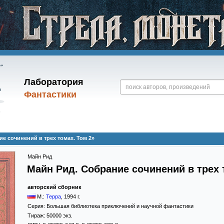
Лаборатория
Фантастики
е сочинений в трех томах. Том 2»
Майн Рид
Майн Рид. Собрание сочинений в трех 
авторский сборник
М.:
Терра
,
1994
г.
Серия:
Большая библиотека приключений и научной фантастики
Тираж:
50000 экз.