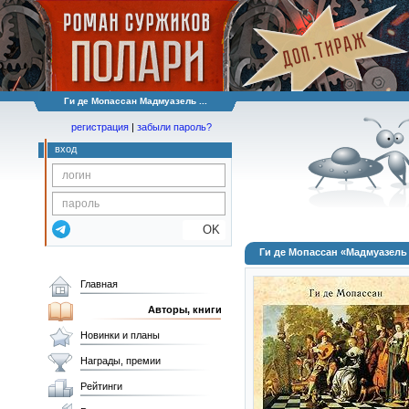
Ги де Мопассан Мадмуазель ...
регистрация
|
забыли пароль?
вход
OK
Ги де Мопассан «Мадмуазель
Главная
Авторы, книги
Новинки и планы
Награды, премии
Рейтинги