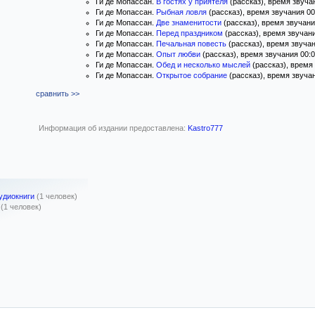
Ги де Мопассан.
В гостях у приятеля
(рассказ), время звуча
Ги де Мопассан.
Рыбная ловля
(рассказ), время звучания 00
Ги де Мопассан.
Две знаменитости
(рассказ), время звучани
Ги де Мопассан.
Перед праздником
(рассказ), время звучани
Ги де Мопассан.
Печальная повесть
(рассказ), время звучан
Ги де Мопассан.
Опыт любви
(рассказ), время звучания 00:0
Ги де Мопассан.
Обед и несколько мыслей
(рассказ), время 
Ги де Мопассан.
Открытое собрание
(рассказ), время звучан
сравнить >>
Информация об издании предоставлена:
Kastro777
удиокниги
(1 человек)
(1 человек)