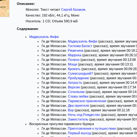
Описание:
Монолог. Текст читает
Сергей Казаков
.
Качество: 192 кБ/с; 44,1 кГц; Моно
Носитель: 1 CD; Объём 590,9 мБ
Содержание
:
Мадмуазель Фифи
Ги де Мопассан.
Мадмуазель Фифи
(рассказ), время звучани
Ги де Мопассан.
Госпожа Батист
(рассказ), время звучания 
Ги де Мопассан.
Ржавчина
(рассказ), время звучания 00:18:
Ги де Мопассан.
Маррока
(рассказ), время звучания 00:26:1
Ги де Мопассан.
Полено
(рассказ), время звучания 00:13:08
Ги де Мопассан.
Мощи
(рассказ), время звучания 00:13:11
Ги де Мопассан.
Кровать
(рассказ), время звучания 00:09:26
Ги де Мопассан.
Сумасшедший?
(рассказ), время звучания 
Ги де Мопассан.
Пробуждение
(рассказ), время звучания 00:
Ги де Мопассан.
Хитрость
(рассказ), время звучания 00:14:4
Ги де Мопассан.
Верхом
(рассказ), время звучания 00:17:34
Ги де Мопассан.
Сочельник
(рассказ), время звучания 00:14
Ги де Мопассан.
Слова любви
(рассказ), время звучания 00:
Ги де Мопассан.
Парижское приключение
(рассказ), время з
Ги де Мопассан.
Два приятеля
(рассказ), время звучания 00:
Ги де Мопассан.
Вор
(рассказ), время звучания 00:11:18
Ги де Мопассан.
Ночь под Рождество
(рассказ), время звуча
Ги де Мопассан.
Заместитель
(рассказ), время звучания 00:
Воскресные прогулки парижского буржуа
Ги де Мопассан.
Приготовления к путешествию
(рассказ), в
Ги де Мопассан.
Первый выход
(рассказ), время звучания 0