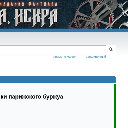
поиск по жанру
расширенный
ки парижского буржуа