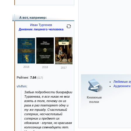
А вот, например:
Иван Тургенев
Дневник лишнего человека
2018
2018
2017
Рейтинг:
7.64
(117)
Любимые а
Аудиокниги
vfvfhm
:
Забыв подробности биографии
Тургенева, я все никак не мог
Книжные
взять в толк, почему он из
полки
раза в раз повторяет одну и
ту же триаду. Счастливый
соперник, несчастливый
соперник и предмет их
обожания - глупая, но красивая
колхозница семнадцати лет.