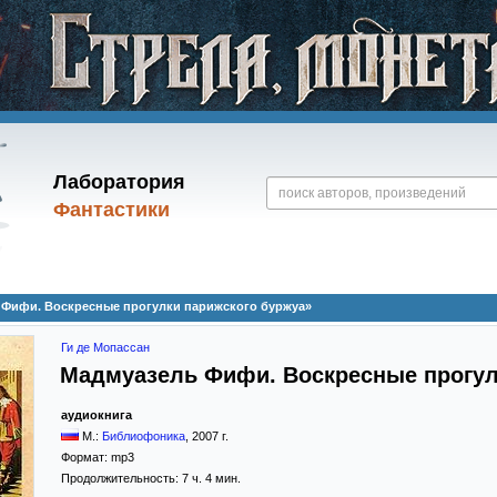
Лаборатория
Фантастики
 Фифи. Воскресные прогулки парижского буржуа»
Ги де Мопассан
Мадмуазель Фифи. Воскресные прогул
аудиокнига
М.:
Библиофоника
,
2007
г.
Формат:
mp3
Продолжительность: 7 ч. 4 мин.