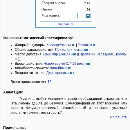
Средняя оценка:
7.47
Оценок:
56
Моя оценка:
-
подробнее
Жанрово-тематический классификатор:
Жанры/поджанры:
Хоррор/Ужасы
|
Реализм
Общие характеристики:
Психологическое
Место действия:
Наш мир (Земля)
(
Европа
(
Западная Европа
)
)
Время действия:
Новое время (17-19 века)
Линейность сюжета:
Линейный
Возраст читателя:
Для взрослых
Всего проголосовало:
13
Аннотация:
Мужчина любит женщину с такой необузданной страстью, что
эта любовь дошла до безумия. Сумасшедший ли этот мужчина или
просто безумно ревнивый возлюбленный и на какие ужасные
поступки толкнет его страсть?
©
Shaudra
Примечание: