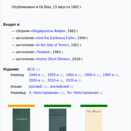
Опубликовано в Gil Blas, 23 августа 1882 г.
Входит в:
— сборник
«Мадмуазель Фифи»
, 1882 г.
— антологию
«And the Darkness Falls»
, 1946 г.
— антологию
«In the Grip of Terror»
, 1951 г.
— антологию
«Twisted»
, 1962 г.
— антологию
«Horror Short Stories»
, 2018 г.
Издания:
ВСЕ
(24)
/период:
1940-е
,
1950-е
,
1960-е
,
1980-е
,
1990-е
,
(1)
(3)
(1)
(1)
(3)
2000-е
,
2010-е
,
2020-е
(6)
(8)
(1)
/языки:
русский
,
английский
(19)
(5)
/перевод:
А. Чеботаревская
,
Ал. Чеботаревская
(12)
(1)