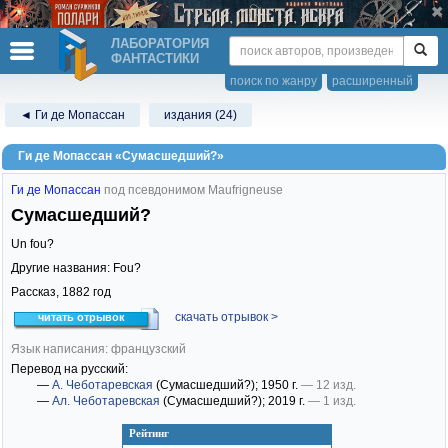
ЛАБОРАТОРИЯ
ФАНТАСТИКИ
поиск по жанру
расширенный
◄ Ги де Мопассан
издания (24)
Ги де Мопассан «Сумасшедший?»
Ги де Мопассан
под псевдонимом Maufrigneuse
Сумасшедший?
Un fou?
Другие названия: Fou?
Рассказ,
1882
год
скачать отрывок >
читать отрывок
Язык написания: французский
Перевод на русский:
—
А. Чеботаревская
(Сумасшедший?)
; 1950 г.
— 12 изд.
—
Ал. Чеботаревская
(Сумасшедший?)
; 2019 г.
— 1 изд.
Рейтинг