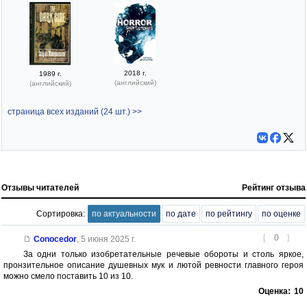
2018 г.
1989 г.
(английский)
(английский)
страница всех изданий (24 шт.) >>
Отзывы читателей
Рейтинг отзыва
Сортировка:
по актуальности
по дате
по рейтингу
по оценке
[
0
]
Conocedor
,
5 июня 2025 г.
За одни только изобретательные речевые обороты и столь яркое,
пронзительное описание душевных мук и лютой ревности главного героя
можно смело поставить 10 из 10.
Оценка:
10