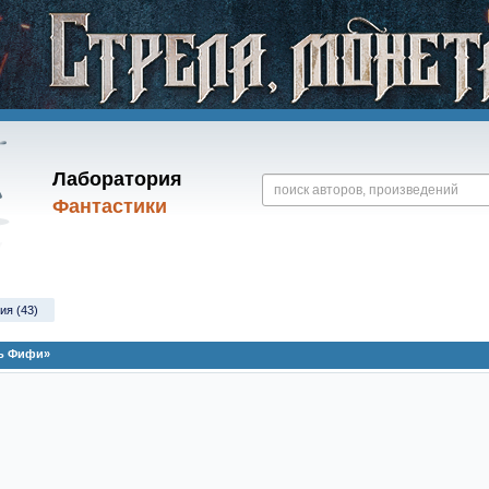
Лаборатория
Фантастики
ия (43)
ль Фифи»