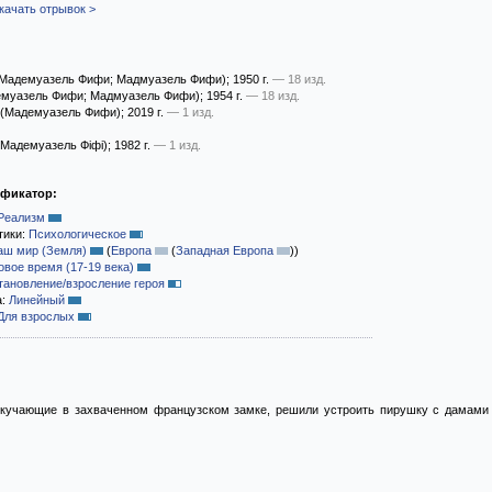
качать отрывок >
Мадемуазель Фифи; Мадмуазель Фифи)
; 1950 г.
— 18 изд.
муазель Фифи; Мадмуазель Фифи)
; 1954 г.
— 18 изд.
(Мадемуазель Фифи)
; 2019 г.
— 1 изд.
Мадемуазель Фiфi)
; 1982 г.
— 1 изд.
ификатор:
Реализм
тики:
Психологическое
аш мир (Земля)
(
Европа
(
Западная Европа
)
)
овое время (17-19 века)
тановление/взросление героя
а:
Линейный
Для взрослых
кучающие в захваченном французском замке, решили устроить пирушку с дамами и