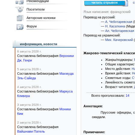
Рекомендации
читать отрывок
с
Посетители
Язык написания: французский
Перевод на русский:
Авторские колонки
—
А. Чеботаревская
(
Форум
—
Н. Касаткина
(Маде
—
Ал. Чеботаревская
Перевод на украинский:
—
Мих. Качеровский
(
информация, новости
6 августа 2026 г.
Жанрово-тематический класс
Составлена библиография
Вероники
Жанры/поджанры:
Дж. Генри
Общие характерис
Место действия:
Н
5 августа 2026 г.
Время действия:
Н
Составлена библиография
Махмуда
Сюжетные ходы:
С
Эль-Сайеда
Линейность сюжет
Возраст читателя:
4 августа 2026 г.
Составлена библиография
Маркуса
Всего проголосовало:
14
Кливера
3 августа 2026 г.
Аннотация:
Составлена библиография
Моники
Прусские офицеры, с
Ким
ожидали.
2 августа 2026 г.
Составлена библиография
Вайшнави Патель
Примечание: