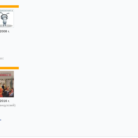
2008 г.
ах:
2016 г.
анцузский)
>