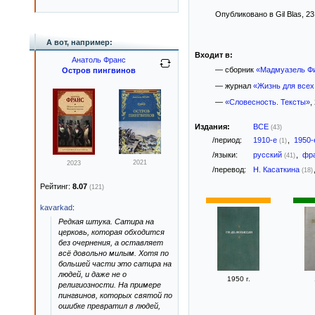
Опубликовано в Gil Blas, 23
А вот, например:
Входит в:
Анатоль Франс
— сборник
«Мадмуазель Ф
Остров пингвинов
— журнал
«Жизнь для всех
—
«Словесность. Тексты»
,
Издания:
ВСЕ
(43)
/период:
1910-е
,
1950
(1)
/языки:
русский
,
фр
(41)
2021
2023
/перевод:
Н. Касаткина
(18)
Рейтинг:
8.07
(121)
kavarkad
:
Редкая штука. Сатира на
церковь, которая обходится
без очернения, а оставляет
всё довольно милым. Хотя по
большей части это сатира на
людей, и даже не о
1950 г.
религиозности. На примере
пингвинов, которых святой по
ошибке превратил в людей,