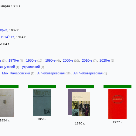
 марта 1882 г.
ифи»
, 1882 г.
 1914`11»
, 1914 г.
 2004 г.
-е
,
1970-е
,
1980-е
,
1990-е
,
2000-е
,
2010-е
,
2020-е
(3)
(4)
(10)
(6)
(10)
(7)
(2)
анцузский
,
украинский
(1)
(1)
,
Мих. Качеровский
,
А. Чеботаревская
,
Ал. Чеботаревская
(1)
(18)
(1)
1958 г.
1954 г.
1977 г.
1970 г.