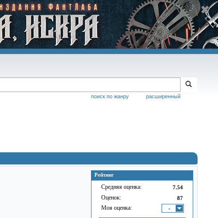
поиск по жанру
расширенный
Рейтинг
Средняя оценка:
7.54
Оценок:
87
Моя оценка:
-