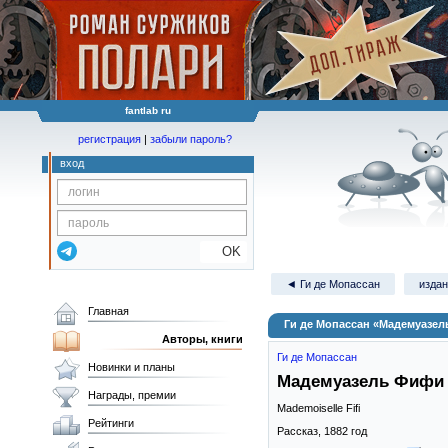
fantlab ru
регистрация
|
забыли пароль?
вход
OK
◄ Ги де Мопассан
издан
Главная
Ги де Мопассан «Мадемуазе
Авторы, книги
Ги де Мопассан
Новинки и планы
Мадемуазель Фифи
Награды, премии
Mademoiselle Fifi
Рейтинги
Рассказ,
1882
год