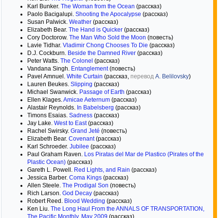
Karl Bunker.
The Woman from the Ocean
(рассказ)
Paolo Bacigalupi.
Shooting the Apocalypse
(рассказ)
Susan Palwick.
Weather
(рассказ)
Elizabeth Bear.
The Hand is Quicker
(рассказ)
Cory Doctorow.
The Man Who Sold the Moon
(повесть)
Lavie Tidhar.
Vladimir Chong Chooses To Die
(рассказ)
D.J. Cockburn.
Beside the Damned River
(рассказ)
Peter Watts.
The Colonel
(рассказ)
Vandana Singh.
Entanglement
(повесть)
Pavel Amnuel.
White Curtain
(рассказ,
перевод
A. Belilovsky
)
Lauren Beukes.
Slipping
(рассказ)
Michael Swanwick.
Passage of Earth
(рассказ)
Ellen Klages.
Amicae Aeternum
(рассказ)
Alastair Reynolds.
In Babelsberg
(рассказ)
Timons Esaias.
Sadness
(рассказ)
Jay Lake.
West to East
(рассказ)
Rachel Swirsky.
Grand Jeté
(повесть)
Elizabeth Bear.
Covenant
(рассказ)
Karl Schroeder.
Jubilee
(рассказ)
Paul Graham Raven.
Los Piratas del Mar de Plastico (Pirates of the
Plastic Ocean)
(рассказ)
Gareth L. Powell.
Red Lights, and Rain
(рассказ)
Jessica Barber.
Coma Kings
(рассказ)
Allen Steele.
The Prodigal Son
(повесть)
Rich Larson.
God Decay
(рассказ)
Robert Reed.
Blood Wedding
(рассказ)
Ken Liu.
The Long Haul From the ANNALS OF TRANSPORTATION,
The Pacific Monthly, May 2009
(рассказ)