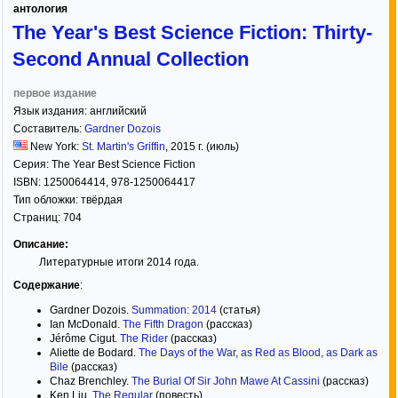
антология
The Year's Best Science Fiction: Thirty-
Second Annual Collection
первое издание
Язык издания:
английский
Составитель:
Gardner Dozois
New York:
St. Martin's Griffin
,
2015
г. (июль)
Серия:
The Year Best Science Fiction
ISBN:
1250064414, 978-1250064417
Тип обложки:
твёрдая
Страниц:
704
Описание:
Литературные итоги 2014 года.
Содержание
:
Gardner Dozois.
Summation: 2014
(статья)
Ian McDonald.
The Fifth Dragon
(рассказ)
Jérôme Cigut.
The Rider
(рассказ)
Aliette de Bodard.
The Days of the War, as Red as Blood, as Dark as
Bile
(рассказ)
Chaz Brenchley.
The Burial Of Sir John Mawe At Cassini
(рассказ)
Ken Liu.
The Regular
(повесть)