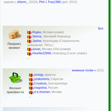
художн.),
shturm_
(2019),
Phil J. Fray1986
(доп. 2021)
Все
Родон
,
Москва
(новая)
Senna
,
г.Великий Новгород
Jaelse
,
Краснодар
(Сохранность
Продают,
идеальная. 700 р.)
меняют
avvas
,
Москва
(500 (новая))
HeartleZZ999
,
Новгород
(Сост: новая.)
...
книжные полки »
(152)
mchigr
,
Иркутск
yoskulmms
,
Саратов
Сroatoan
,
Екатеринбург
magistral
,
Россия
Желают
d.d.shaman
,
Москва
приобрести
...