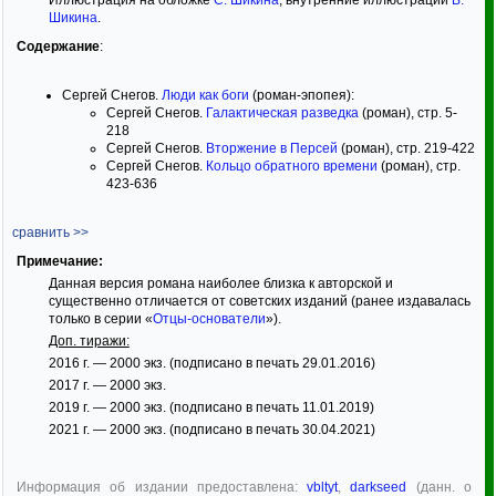
Шикина
.
Содержание
:
Сергей Снегов.
Люди как боги
(роман-эпопея):
Сергей Снегов.
Галактическая разведка
(роман), стр. 5-
218
Сергей Снегов.
Вторжение в Персей
(роман), стр. 219-422
Сергей Снегов.
Кольцо обратного времени
(роман), стр.
423-636
сравнить >>
Примечание:
Данная версия романа наиболее близка к авторской и
существенно отличается от советских изданий (ранее издавалась
только в серии «
Отцы-основатели
»).
Доп. тиражи:
2016 г. — 2000 экз. (подписано в печать 29.01.2016)
2017 г. — 2000 экз.
2019 г. — 2000 экз. (подписано в печать 11.01.2019)
2021 г. — 2000 экз. (подписано в печать 30.04.2021)
Информация об издании предоставлена:
vbltyt
,
darkseed
(данн. о