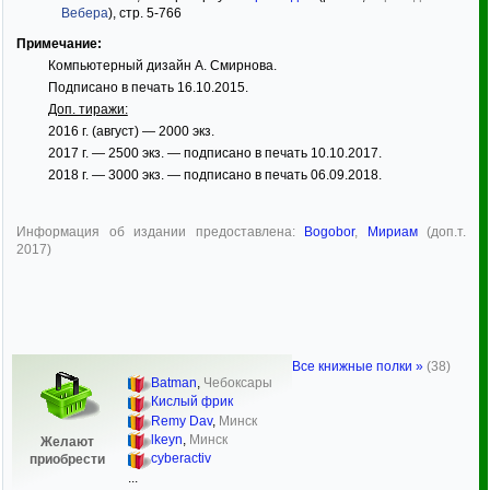
Вебера
), стр. 5-766
Примечание:
Компьютерный дизайн А. Смирнова.
Подписано в печать 16.10.2015.
Доп. тиражи:
2016 г. (август) — 2000 экз.
2017 г. — 2500 экз. — подписано в печать 10.10.2017.
2018 г. — 3000 экз. — подписано в печать 06.09.2018.
Информация об издании предоставлена:
Bogobor
,
Мириам
(доп.т.
2017)
Все книжные полки »
(38)
Batman
,
Чебоксары
Кислый фрик
Remy Dav
,
Минск
lkeyn
,
Минск
Желают
cyberactiv
приобрести
...