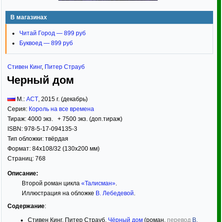
В магазинах
Читай Город — 899 руб
Буквоед — 899 руб
Стивен Кинг
,
Питер Страуб
Черный дом
М.:
АСТ
,
2015
г. (декабрь)
Серия:
Король на все времена
Тираж:
4000 экз. + 7500 экз. (доп.тираж)
ISBN:
978-5-17-094135-3
Тип обложки:
твёрдая
Формат:
84x108/32
(130x200 мм)
Страниц:
768
Описание:
Второй роман цикла
«Талисман»
.
Иллюстрация на обложке
В. Лебедевой
.
Содержание
:
Стивен Кинг, Питер Страуб.
Чёрный дом
(роман,
перевод
В.