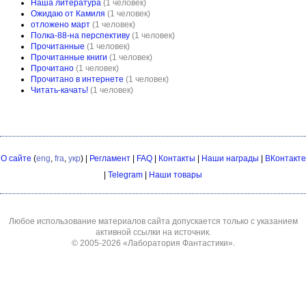
Наша литература
(1 человек)
Ожидаю от Камиля
(1 человек)
отложено март
(1 человек)
Полка-88-на перспективу
(1 человек)
Прочитанные
(1 человек)
Прочитанные книги
(1 человек)
Прочитано
(1 человек)
Прочитано в интернете
(1 человек)
Читать-качать!
(1 человек)
О сайте
(
eng
,
fra
,
укр
) |
Регламент
|
FAQ
|
Контакты
|
Наши награды
|
ВКонтакте
|
Telegram
|
Наши товары
Любое использование материалов сайта допускается только с указанием
активной ссылки на источник.
© 2005-2026
«Лаборатория Фантастики»
.