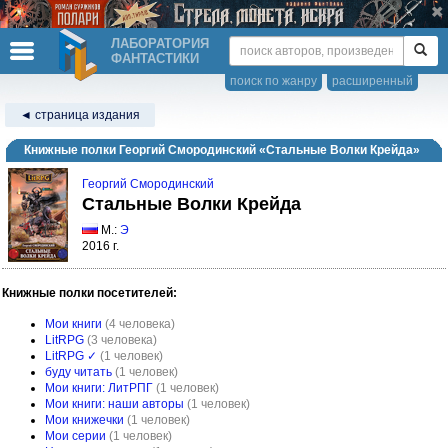
ЛАБОРАТОРИЯ
ФАНТАСТИКИ
поиск по жанру
расширенный
◄ страница издания
Книжные полки Георгий Смородинский «Стальные Волки Крейда»
Георгий Смородинский
Стальные Волки Крейда
М.:
Э
2016 г.
Книжные полки посетителей:
Мои книги
(4 человека)
LitRPG
(3 человека)
LitRPG ✓
(1 человек)
буду читать
(1 человек)
Мои книги: ЛитРПГ
(1 человек)
Мои книги: наши авторы
(1 человек)
Мои книжечки
(1 человек)
Мои серии
(1 человек)