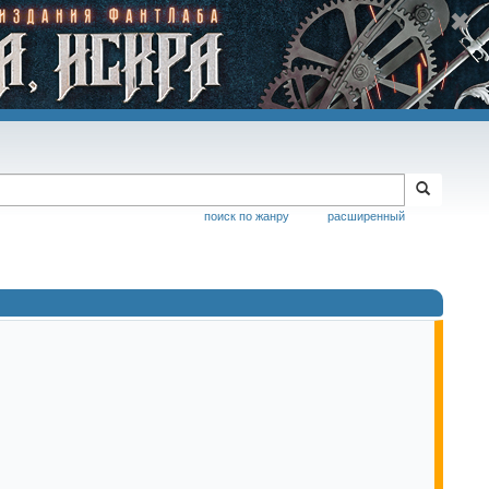
поиск по жанру
расширенный