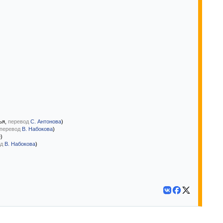
ья,
перевод
С. Антонова
)
перевод
В. Набокова
)
)
д
В. Набокова
)