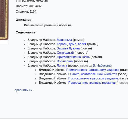
Тип обложки: кожаная
Формат:
70х84/32
Страниц:
1184
Описание:
Внецикловые романы и повести.
Содержание
:
Владимир Набоков.
Машенька
(роман)
Владимир Набоков.
Король, дама, валет
(роман)
Владимир Набоков.
Защита Лужина
(роман)
Владимир Набоков.
Соглядатай
(повесть)
Владимир Набоков.
Приглашение на казнь
(роман)
Владимир Набоков.
Волшебник
(повесть)
Владимир Набоков.
Лолита
(роман,
перевод
В. Набокова
)
Дмитрий Набоков.
Примечание к настоящему изданию
(стат
Владимир Набоков.
О книге, озаглавленной «Лолита»
(эссе,
Владимир Набоков.
Постскриптум к русскому изданию
(эссе
Владимир Набоков.
Перевод иностранных терминов
(
перево
сравнить >>