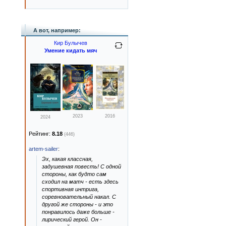
А вот, например:
Кир Булычев
Умение кидать мяч
2023
2016
2024
Рейтинг:
8.18
(446)
artem-sailer
:
Эх, какая классная,
задушевная повесть! С одной
стороны, как будто сам
сходил на матч - есть здесь
спортивная интрига,
соревновательный накал. С
другой же стороны - и это
понравилось даже больше -
лирический герой. Он -