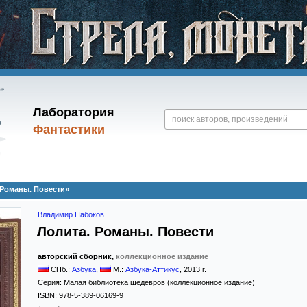
Лаборатория
Фантастики
 Романы. Повести»
Владимир Набоков
Лолита. Романы. Повести
авторский сборник,
коллекционное издание
СПб.:
Азбука
,
М.:
Азбука-Аттикус
,
2013
г.
Серия:
Малая библиотека шедевров (коллекционное издание)
ISBN:
978-5-389-06169-9