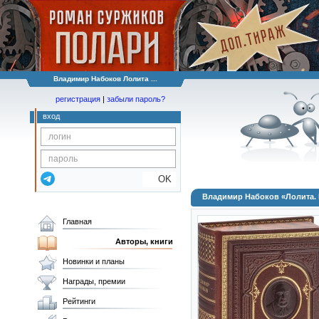
Владимир Набоков Лолита ...
регистрация
|
забыли пароль?
вход
OK
Владимир Набоков «Лолита.
Главная
Авторы, книги
Новинки и планы
Награды, премии
Рейтинги