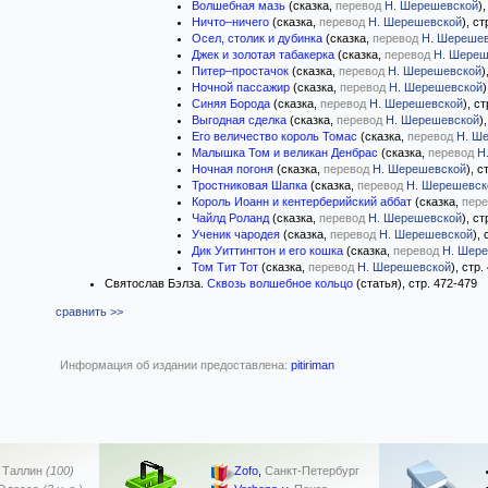
Волшебная мазь
(сказка,
перевод
Н. Шерешевской
)
Ничто–ничего
(сказка,
перевод
Н. Шерешевской
), с
Осел, столик и дубинка
(сказка,
перевод
Н. Шереше
Джек и золотая табакерка
(сказка,
перевод
Н. Шереш
Питер–простачок
(сказка,
перевод
Н. Шерешевской
)
Ночной пассажир
(сказка,
перевод
Н. Шерешевской
)
Синяя Борода
(сказка,
перевод
Н. Шерешевской
), с
Выгодная сделка
(сказка,
перевод
Н. Шерешевской
)
Его величество король Томас
(сказка,
перевод
Н. Ш
Малышка Том и великан Денбрас
(сказка,
перевод
Н
Ночная погоня
(сказка,
перевод
Н. Шерешевской
), с
Тростниковая Шапка
(сказка,
перевод
Н. Шерешевск
Король Иоанн и кентерберийский аббат
(сказка,
пере
Чайлд Роланд
(сказка,
перевод
Н. Шерешевской
), с
Ученик чародея
(сказка,
перевод
Н. Шерешевской
),
Дик Уиттингтон и его кошка
(сказка,
перевод
Н. Шер
Том Тит Тот
(сказка,
перевод
Н. Шерешевской
), стр
Святослав Бэлза.
Сквозь волшебное кольцо
(статья), стр. 472-479
сравнить >>
Информация об издании предоставлена:
pitiriman
,
Таллин
(100)
Zofo
,
Санкт-Петербург