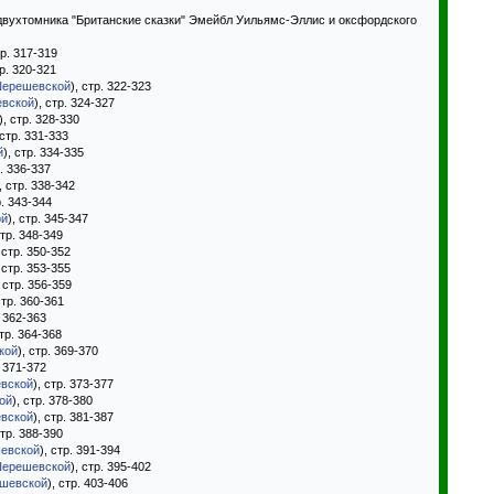
двухтомника "Британские сказки" Эмейбл Уильямс-Эллис и оксфордского
тр. 317-319
тр. 320-321
Шерешевской
), стр. 322-323
евской
), стр. 324-327
), стр. 328-330
 стр. 331-333
й
), стр. 334-335
р. 336-337
, стр. 338-342
р. 343-344
ой
), стр. 345-347
стр. 348-349
, стр. 350-352
, стр. 353-355
, стр. 356-359
стр. 360-361
. 362-363
стр. 364-368
кой
), стр. 369-370
. 371-372
вской
), стр. 373-377
ой
), стр. 378-380
вской
), стр. 381-387
стр. 388-390
евской
), стр. 391-394
Шерешевской
), стр. 395-402
шевской
), стр. 403-406