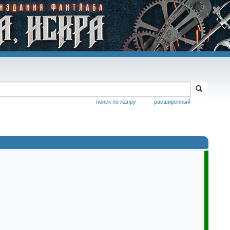
поиск по жанру
расширенный