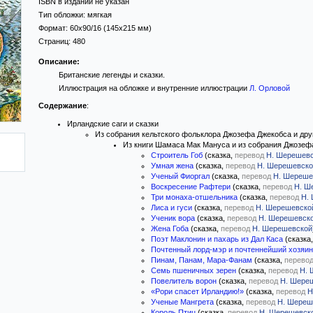
ISBN в издании не указан
Тип обложки:
мягкая
Формат:
60x90/16
(145x215 мм)
Страниц:
480
Описание:
Британские легенды и сказки.
Иллюстрация на обложке и внутренние иллюстрации
Л. Орловой
Содержание
:
Ирландские саги и сказки
Из собрания кельтского фольклора Джозефа Джекобса и дру
Из книги Шамаса Мак Мануса и из собрания Джозеф
Строитель Гоб
(сказка,
перевод
Н. Шерешев
Умная жена
(сказка,
перевод
Н. Шерешевско
Ученый Фиоргал
(сказка,
перевод
Н. Шереше
Воскресение Рафтери
(сказка,
перевод
Н. Ш
Три монаха-отшельника
(сказка,
перевод
Н.
Лиса и гуси
(сказка,
перевод
Н. Шерешевско
Ученик вора
(сказка,
перевод
Н. Шерешевск
Жена Гоба
(сказка,
перевод
Н. Шерешевской
Поэт Маклонин и пахарь из Дал Каса
(сказка
Почтенный лорд-мэр и почтеннейший хозяин
Пинам, Панам, Мара-Фанам
(сказка,
перево
Семь пшеничных зерен
(сказка,
перевод
Н. 
Повелитель ворон
(сказка,
перевод
Н. Шере
«Рори спасет Ирландию!»
(сказка,
перевод
Н
Ученые Мангрета
(сказка,
перевод
Н. Шереш
Король Птиц
(сказка,
перевод
Н. Шерешевск