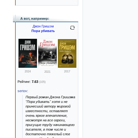
А вот, например:
Джон Гришэм
Пора убивать
2024
2017
2021
Рейтинг:
7.63
(105)
sertov
:
Первый роман Джона Гришэма
"Пора убивать" хотя и не
принесший автору мировой
известности, оставляет
очень яркое впечатление,
несмотря на все огрехи,
присущие труду начинающего
писателя, в том числе и
достаточно тяжелый слог