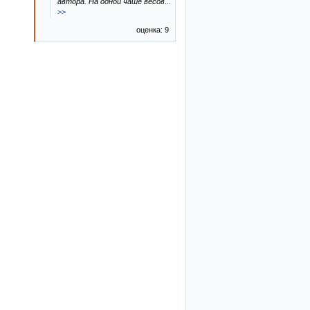
автора. На одной чаше весов
...
>>
оценка: 9