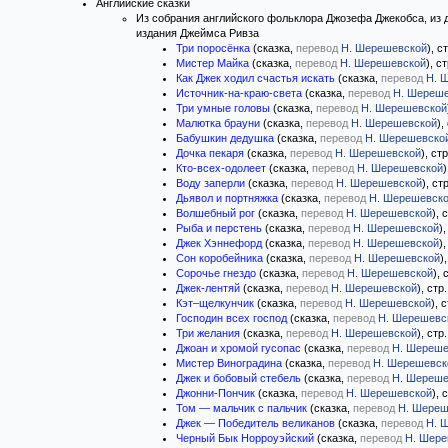
Английские сказки
Из собрания английского фольклора Джозефа Джекобса, из 
издания Джеймса Ривза
Три поросёнка
(сказка,
перевод
Н. Шерешевской
), с
Мистер Майка
(сказка,
перевод
Н. Шерешевской
), с
Как Джек ходил счастья искать
(сказка,
перевод
Н. 
Источник-на-краю-света
(сказка,
перевод
Н. Шереш
Три умные головы
(сказка,
перевод
Н. Шерешевской
Малютка брауни
(сказка,
перевод
Н. Шерешевской
),
Бабушкин дедушка
(сказка,
перевод
Н. Шерешевско
Дочка пекаря
(сказка,
перевод
Н. Шерешевской
), ст
Кто-всех-одолеет
(сказка,
перевод
Н. Шерешевской
)
Воду заперли
(сказка,
перевод
Н. Шерешевской
), ст
Дьявол и портняжка
(сказка,
перевод
Н. Шерешевск
Волшебный рог
(сказка,
перевод
Н. Шерешевской
), 
Рыба и перстень
(сказка,
перевод
Н. Шерешевской
)
Джек Хэннефорд
(сказка,
перевод
Н. Шерешевской
)
Сон коробейника
(сказка,
перевод
Н. Шерешевской
)
Сорочье гнездо
(сказка,
перевод
Н. Шерешевской
), 
Джек-лентяй
(сказка,
перевод
Н. Шерешевской
), стр
Кэт–щелкунчик
(сказка,
перевод
Н. Шерешевской
), 
Господин всех господ
(сказка,
перевод
Н. Шерешевс
Три желания
(сказка,
перевод
Н. Шерешевской
), стр
Джоан и хромой гусопас
(сказка,
перевод
Н. Шереше
Мистер Виноградина
(сказка,
перевод
Н. Шерешевск
Джек и бобовый стебель
(сказка,
перевод
Н. Шереше
Джонни-Пончик
(сказка,
перевод
Н. Шерешевской
), 
Том — мальчик с пальчик
(сказка,
перевод
Н. Шереш
Джек — Победитель великанов
(сказка,
перевод
Н. 
Черный Бык Норроуэйский
(сказка,
перевод
Н. Шере