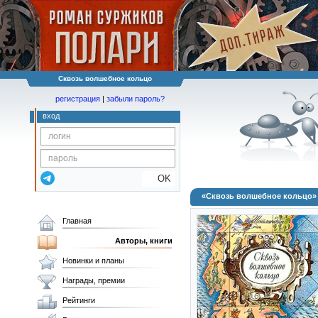
Сквозь волшебное кольцо
регистрация
|
забыли пароль?
вход
OK
«Сквозь волшебное кольцо»
Главная
Авторы, книги
Новинки и планы
Награды, премии
Рейтинги