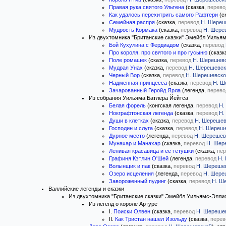
Правая рука святого Ультена
(сказка,
перево
Как удалось перехитрить самого Рафтери
(с
Семейная распря
(сказка,
перевод
Н. Шереш
Мудрость Кормака
(сказка,
перевод
Н. Шере
Из двухтомника "Британские сказки" Эмейбл Уилья
Бой Кухулина с Фердиадом
(сказка,
перевод
Про короля, про святого и про гусыню
(сказк
Поле ромашек
(сказка,
перевод
Н. Шерешев
Мудрая Унах
(сказка,
перевод
Н. Шерешевск
Черный Вор
(сказка,
перевод
Н. Шерешевско
Надменная принцесса
(сказка,
перевод
Н. Ш
Зачарованный Геройд Ярла
(легенда,
перево
Из собрания Уильяма Батлера Йейтса
Белая форель
(конгская легенда,
перевод
Н.
Нокграфтонская легенда
(сказка,
перевод
Н.
Души в клетках
(сказка,
перевод
Н. Шерешев
Господин и слуга
(сказка,
перевод
Н. Шереш
Дурное место
(легенда,
перевод
Н. Шерешев
Мунахар и Манахар
(сказка,
перевод
Н. Шер
Ленивая красавица и ее тетушки
(сказка,
пер
Графиня Кэтлин О'Шей
(легенда,
перевод
Н.
Волынщик и пак
(сказка,
перевод
Н. Шереше
Озеро исцеления
(легенда,
перевод
Н. Шере
Завороженный пудинг
(сказка,
перевод
Н. Ш
Валлийские легенды и сказки
Из двухтомника "Британские сказки" Эмейбл Уильямс-Элли
Из легенд о короле Артуре
I.
Поиски Олвен
(сказка,
перевод
Н. Шереше
II.
Как Тристан нашел Изольду
(сказка,
перев