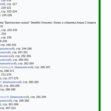
р. 212-216
кой
), стр. 217
р. 218-221
, стр. 222-224
р. 225-226
ика "Британские сказки" Эмейбл Уильямс-Эллис и сборника Алана Стюарта
231
), стр. 232-233
р. 234
, стр. 235
36-239
, стр. 240-243
решевской
), стр. 244-246
шевской
), стр. 247-251
решевской
), стр. 252-255
шевской
), стр. 256-261
Шерешевской
), стр. 262-264
перевод
Н. Шерешевской
), стр. 265-267
стр. 268-271
р. 272-276
й
), стр. 277-279
Н. Шерешевской
), стр. 280-282
й
), стр. 283-285
 стр. 286-289
евод
Н. Шерешевской
), стр. 291-294
ешевской
), стр. 295-300
й
), стр. 301-306
 стр. 307-314