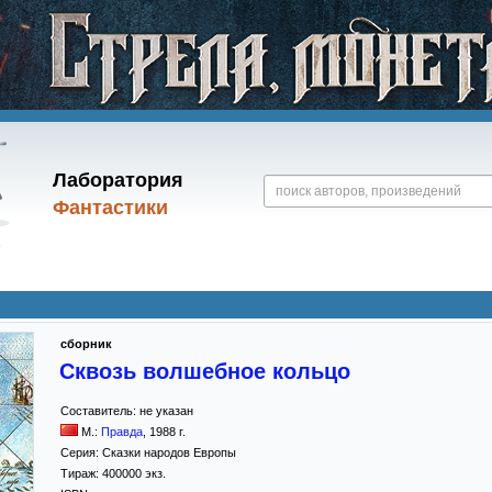
Лаборатория
Фантастики
сборник
Сквозь волшебное кольцо
Составитель:
не указан
М.:
Правда
,
1988
г.
Серия:
Сказки народов Европы
Тираж:
400000 экз.