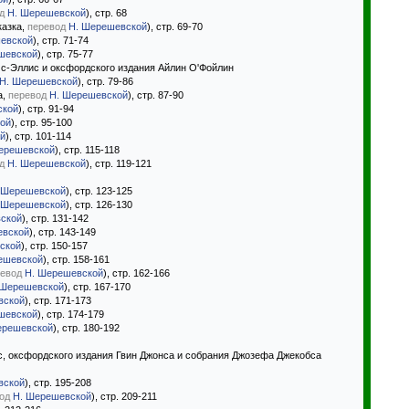
д
Н. Шерешевской
), стр. 68
казка,
перевод
Н. Шерешевской
), стр. 69-70
евской
), стр. 71-74
шевской
), стр. 75-77
мс-Эллис и оксфордского издания Айлин О'Фойлин
Н. Шерешевской
), стр. 79-86
а,
перевод
Н. Шерешевской
), стр. 87-90
ской
), стр. 91-94
ой
), стр. 95-100
й
), стр. 101-114
ерешевской
), стр. 115-118
д
Н. Шерешевской
), стр. 119-121
 Шерешевской
), стр. 123-125
 Шерешевской
), стр. 126-130
ской
), стр. 131-142
евской
), стр. 143-149
ской
), стр. 150-157
ешевской
), стр. 158-161
евод
Н. Шерешевской
), стр. 162-166
 Шерешевской
), стр. 167-170
вской
), стр. 171-173
шевской
), стр. 174-179
ерешевской
), стр. 180-192
с, оксфордского издания Гвин Джонса и собрания Джозефа Джекобса
вской
), стр. 195-208
од
Н. Шерешевской
), стр. 209-211