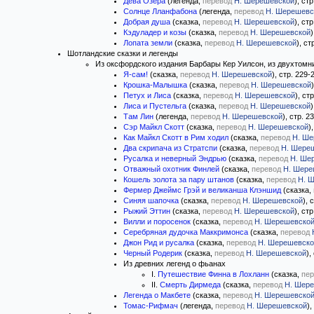
Дева Озера
(легенда,
перевод
Н. Шерешевской
), ст
Солнце Лланфабона
(легенда,
перевод
Н. Шерешевс
Добрая душа
(сказка,
перевод
Н. Шерешевской
), ст
Кэдуладер и козы
(сказка,
перевод
Н. Шерешевской
)
Лопата земли
(сказка,
перевод
Н. Шерешевской
), ст
Шотландские сказки и легенды
Из оксфордского издания Барбары Кер Уилсон, из двухтомн
Я-сам!
(сказка,
перевод
Н. Шерешевской
), стр. 229-
Крошка-Малышка
(сказка,
перевод
Н. Шерешевской
Петух и Лиса
(сказка,
перевод
Н. Шерешевской
), ст
Лиса и Пустельга
(сказка,
перевод
Н. Шерешевской
)
Там Лин
(легенда,
перевод
Н. Шерешевской
), стр. 2
Сэр Майкл Скотт
(сказка,
перевод
Н. Шерешевской
)
Как Майкл Скотт в Рим ходил
(сказка,
перевод
Н. Ше
Два скрипача из Стратспи
(сказка,
перевод
Н. Шере
Русалка и неверный Эндрью
(сказка,
перевод
Н. Ше
Отважный охотник Финлей
(сказка,
перевод
Н. Шере
Кошель золота за пару штанов
(сказка,
перевод
Н. 
Фермер Джеймс Грэй и великанша Клэншид
(сказка,
Синяя шапочка
(сказка,
перевод
Н. Шерешевской
), 
Рыжий Эттин
(сказка,
перевод
Н. Шерешевской
), ст
Вилли и поросенок
(сказка,
перевод
Н. Шерешевско
Серебряная дудочка Маккримонса
(сказка,
перевод
Джон Рид и русалка
(сказка,
перевод
Н. Шерешевско
Черный Родерик
(сказка,
перевод
Н. Шерешевской
),
Из древних легенд о фьанах
I.
Путешествие Финна в Лохланн
(сказка,
пер
II.
Смерть Дирмеда
(сказка,
перевод
Н. Шер
Легенда о Макбете
(сказка,
перевод
Н. Шерешевско
Томас-Рифмач
(легенда,
перевод
Н. Шерешевской
),