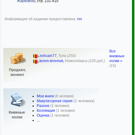
Жарковой
), стр. 231-410
Информация об издании предоставлена:
rvv
Все
zohcain77
,
Тула
(250)
книжные
полки »
terem-teremok
,
Новосибирск
(100 руб.)
(15)
Продают,
меняют
Мои книги
(6 человек)
Макулатурная серия
(2 человека)
Разное
(1 человек)
Коллекция
(1 человек)
Книжные
Оценка
(1 человек)
полки
...