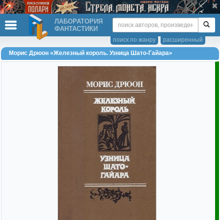
ЛАБОРАТОРИЯ
ФАНТАСТИКИ
поиск по жанру
расширенный
Морис Дрюон «Железный король. Узница Шато-Гайара»