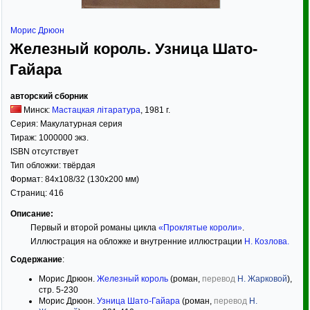
Морис Дрюон
Железный король. Узница Шато-
Гайара
авторский сборник
Минск:
Мастацкая літаратура
,
1981
г.
Серия:
Макулатурная серия
Тираж:
1000000 экз.
ISBN отсутствует
Тип обложки:
твёрдая
Формат:
84x108/32
(130x200 мм)
Страниц:
416
Описание:
Первый и второй романы цикла
«Проклятые короли»
.
Иллюстрация на обложке и внутренние иллюстрации
Н. Козлова
.
Содержание
:
Морис Дрюон.
Железный король
(роман,
перевод
Н. Жарковой
),
стр. 5-230
Морис Дрюон.
Узница Шато-Гайара
(роман,
перевод
Н.