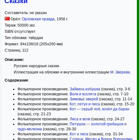
Сказки
Составитель:
не указан
Орёл:
Орловская правда
,
1956
г.
Тираж:
50000 экз.
ISBN отсутствует
Тип обложки:
твёрдая
Формат:
84x108/16
(205x260 мм)
Страниц:
112
Описание:
Русские народные сказки.
Иллюстрация на обложке и внутренние иллюстрации
М. Зверева
.
Содержание
:
Фольклорное произведение.
Зайкина избушка
(сказка), стр. 3-6
Фольклорное произведение.
Волк и козлята
(сказка), стр. 7-10
Фольклорное произведение.
Зимовье зверей
(сказка), стр. 11-14
Фольклорное произведение.
Кот, петух и лиса
(сказка), стр. 15-20
Фольклорное произведение.
Кот — серый лоб, козёл да баран
(сказка), стр. 21-23
Фольклорное произведение.
Лиса и волк
(сказка), стр. 24-27
Фольклорное произведение.
Петушок — золотой гребешок и
чудо-меленка
(сказка), стр. 28-30
Фольклорное произведение.
Кот и лиса
(сказка), стр. 31-34
Фольклорное произведение.
Солнце, Месяц и Ворон Воронович