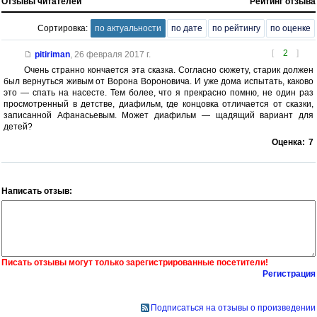
Отзывы читателей
Рейтинг отзыва
Сортировка:
по актуальности
по дате
по рейтингу
по оценке
[
2
]
pitiriman
,
26 февраля 2017 г.
Очень странно кончается эта сказка. Согласно сюжету, старик должен
был вернуться живым от Ворона Вороновича. И уже дома испытать, каково
это — спать на насесте. Тем более, что я прекрасно помню, не один раз
просмотренный в детстве, диафильм, где концовка отличается от сказки,
записанной Афанасьевым. Может диафильм — щадящий вариант для
детей?
Оценка:
7
Написать отзыв:
Писать отзывы могут только зарегистрированные посетители!
Регистрация
Подписаться на отзывы о произведении