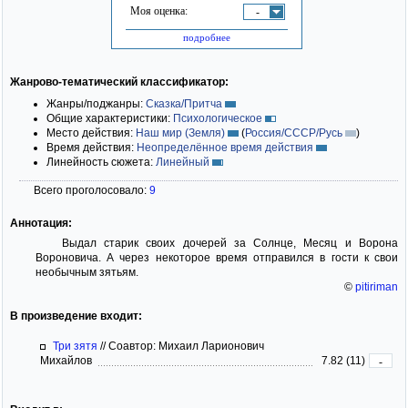
Моя оценка:
-
подробнее
Жанрово-тематический классификатор:
Жанры/поджанры:
Сказка/Притча
Общие характеристики:
Психологическое
Место действия:
Наш мир (Земля)
(
Россия/СССР/Русь
)
Время действия:
Неопределённое время действия
Линейность сюжета:
Линейный
Всего проголосовало:
9
Аннотация:
Выдал старик своих дочерей за Солнце, Месяц и Ворона
Вороновича. А через некоторое время отправился в гости к свои
необычным зятьям.
©
pitiriman
В произведение входит:
Три зятя
//
Соавтор: Михаил Ларионович
Михайлов
7.82 (11)
-