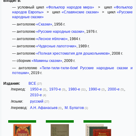
Входит в:
— условный цикл
«Фольклор народов мира»
> цикл
«Фольклор
народов Европы»
> цикл
«Славянские сказки»
> цикл
«Русские
народные сказки»
— антологию
«Сказки»
, 1956 г.
— антологию
«Русские народные сказки»
, 1976 г.
— антологию
«Лесное яблочко»
, 1984 г.
— антологию
«Чудесные лапоточки»
, 1989 г.
— антологию
«Полная хрестоматия для дошкольников»
, 2008 г.
— сборник
«Мамины сказки»
, 2009 г.
— антологию
«Тили-тили-тили-бом! Русские народные сказки и
потешки»
, 2019 г.
Издания:
ВСЕ
(27)
/период:
1950-е
,
1970-е
,
1980-е
,
1990-е
,
2000-е
,
(2)
(3)
(11)
(2)
(5)
2010-е
(4)
/языки:
русский
(27)
/перевод:
А.Н. Афанасьев
,
М. Булатов
(6)
(1)