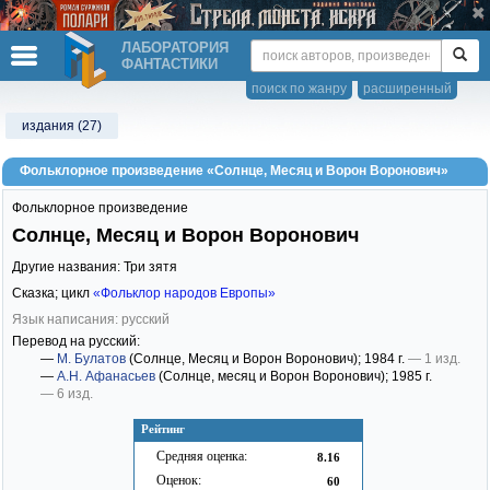
ЛАБОРАТОРИЯ
ФАНТАСТИКИ
поиск по жанру
расширенный
издания (27)
Фольклорное произведение «Солнце, Месяц и Ворон Воронович»
Фольклорное произведение
Солнце, Месяц и Ворон Воронович
Другие названия: Три зятя
Сказка; цикл
«Фольклор народов Европы»
Язык написания: русский
Перевод на русский:
—
М. Булатов
(Солнце, Месяц и Ворон Воронович)
; 1984 г.
— 1 изд.
—
А.Н. Афанасьев
(Солнце, месяц и Ворон Воронович)
; 1985 г.
— 6 изд.
Рейтинг
Средняя оценка:
8.16
Оценок:
60