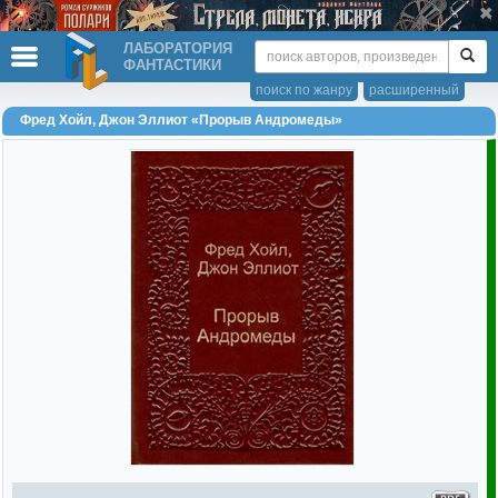
ЛАБОРАТОРИЯ
ФАНТАСТИКИ
поиск по жанру
расширенный
Фред Хойл, Джон Эллиот «Прорыв Андромеды»