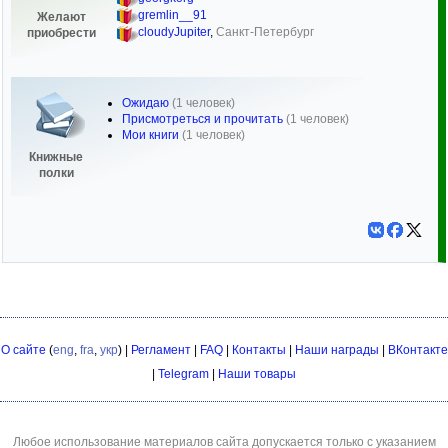
gremlin__91
Желают
cloudyJupiter
,
Санкт-Петербург
приобрести
Ожидаю
(1 человек)
Присмотреться и прочитать
(1 человек)
Мои книги
(1 человек)
Книжные
полки
О сайте
(
eng
,
fra
,
укр
) |
Регламент
|
FAQ
|
Контакты
|
Наши награды
|
ВКонтакте
|
Telegram
|
Наши товары
Любое использование материалов сайта допускается только с указанием