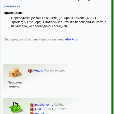
сравнить >>
Примечание:
Переводчики указаны в общем: Д.А. Франк-Каменецкий; Г.С.
Хромов; А. Грузберг; О. Колесников. Кто что переводил конкретно,
не указано, но переводчики сообщили.
Информация об издании предоставлена:
Alex Andr
Родон
,
Москва
(новая)
Продают,
меняют
moshehecht
,
Хайфа
ildar
,
Санкт-Петербург
georgkorg