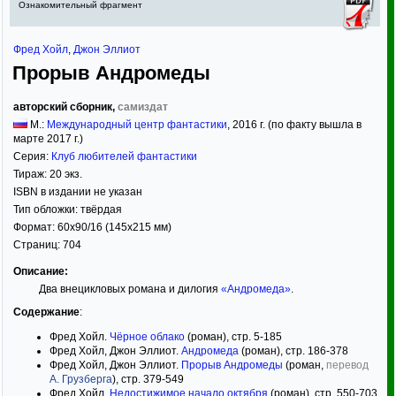
Ознакомительный фрагмент
Фред Хойл
,
Джон Эллиот
Прорыв Андромеды
авторский сборник,
самиздат
М.:
Международный центр фантастики
,
2016
г. (по факту вышла в
марте 2017 г.)
Серия:
Клуб любителей фантастики
Тираж:
20 экз.
ISBN в издании не указан
Тип обложки:
твёрдая
Формат:
60x90/16
(145x215 мм)
Страниц:
704
Описание:
Два внецикловых романа и дилогия
«Андромеда»
.
Содержание
:
Фред Хойл.
Чёрное облако
(роман), стр. 5-185
Фред Хойл, Джон Эллиот.
Андромеда
(роман), стр. 186-378
Фред Хойл, Джон Эллиот.
Прорыв Андромеды
(роман,
перевод
А. Грузберга
), стр. 379-549
Фред Хойл.
Недостижимое начало октября
(роман), стр. 550-703