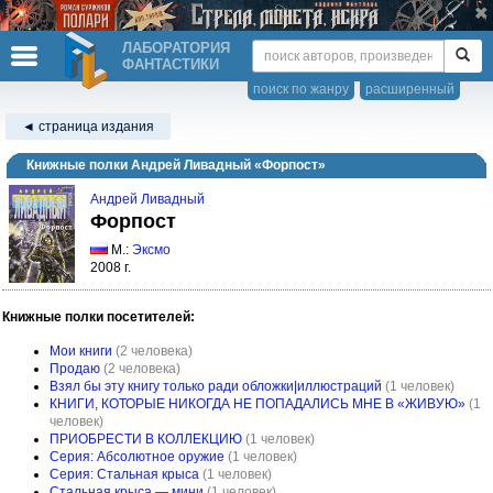
ЛАБОРАТОРИЯ
ФАНТАСТИКИ
поиск по жанру
расширенный
◄ страница издания
Книжные полки Андрей Ливадный «Форпост»
Андрей Ливадный
Форпост
М.:
Эксмо
2008 г.
Книжные полки посетителей:
Мои книги
(2 человека)
Продаю
(2 человека)
Взял бы эту книгу только ради обложки|иллюстраций
(1 человек)
КНИГИ, КОТОРЫЕ НИКОГДА НЕ ПОПАДАЛИСЬ МНЕ В «ЖИВУЮ»
(1
человек)
ПРИОБРЕСТИ В КОЛЛЕКЦИЮ
(1 человек)
Серия: Абсолютное оружие
(1 человек)
Серия: Стальная крыса
(1 человек)
Стальная крыса — мини
(1 человек)