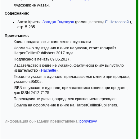
Художник не указан.
Содержание
:
Агата Кристи.
Загадка Эндхауза
(роман,
перевод
Е. Нетесовой
),
стр. 5-285
Примечание:
Книга продавалась в комплекте с журналом.
Формально год издания в книге не указан, стоит копирайт
HarperCollinsPublishers 2017 года.
Подписано в печать 09.05.2017.
Издательство в книге не указано, фактически книгу выпустило
издательство «
Hachette
».
Тираж не указан, в журнале, прилагавшемся к книге при продаже,
указано «9500».
ISBN не указан, в журнале, прилагавшемся к книге при продаже,
дан ISSN 2412-7175.
Переводчик не указан, определен сравнением переводов.
Ссылка на оформление в книге на HarperCollinsPublishers.
Информация об издании предоставлена:
borovkovv