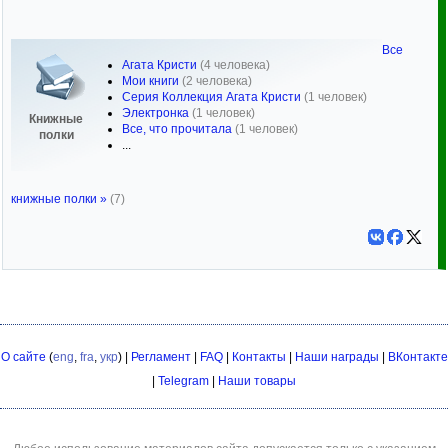
Все
Агата Кристи
(4 человека)
Мои книги
(2 человека)
Серия Коллекция Агата Кристи
(1 человек)
Электронка
(1 человек)
Книжные
Все, что прочитала
(1 человек)
полки
...
книжные полки »
(7)
О сайте
(
eng
,
fra
,
укр
) |
Регламент
|
FAQ
|
Контакты
|
Наши награды
|
ВКонтакте
|
Telegram
|
Наши товары