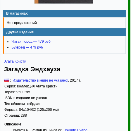
В магазинах
Нет предложений
Другие издания
Читай Город — 479 руб
Буквоед — 479 руб
Агата Кристи
Загадка Эндхауза
:
[Издательство в книге не указано]
,
2017
г.
Серия:
Коллекция Агата Кристи
Тираж:
9500 экз.
ISBN в издании не указан
Тип обложки:
твёрдая
Формат:
84x104/32
(125x200 мм)
Страниц:
288
Описание:
Выпуск 41. Роман из цикла об
Эркюле Пуаро
.