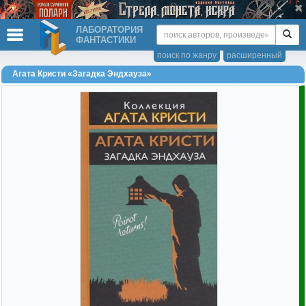
ЛАБОРАТОРИЯ
ФАНТАСТИКИ
поиск по жанру
расширенный
Агата Кристи «Загадка Эндхауза»