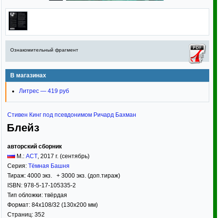
Ознакомительный фрагмент
В магазинах
Литрес — 419 руб
Стивен Кинг под псевдонимом Ричард Бахман
Блейз
авторский сборник
М.:
АСТ
,
2017
г. (сентябрь)
Серия:
Тёмная Башня
Тираж:
4000 экз. + 3000 экз. (доп.тираж)
ISBN:
978-5-17-105335-2
Тип обложки:
твёрдая
Формат:
84x108/32
(130x200 мм)
Страниц:
352