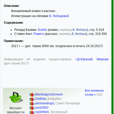
Описание:
Внецикловый роман и рассказ.
Иллюстрация на обложке
В. Лебедевой
.
Содержание
:
Ричард Бахман.
Блейз
(роман,
перевод
В. Вебера
), стр. 5-318
Стивен Кинг.
Память
(рассказ,
перевод
В. Вебера
), стр. 319-350
Примечание:
2017 г. — доп. тираж 3000 экз. (подписано в печать 24.10.2017)
Информация об издании предоставлена:
=Д=Евгений
,
Мириам
(доп.тираж 2017)
Все книжные
MandragoraScream
полки »
(54)
Grafinta
,
Бобруйск
alexmaxbogd
,
Санкт-Петербург
rand2902
Желают
ropbIHbI4
,
Трехгорный
приобрести