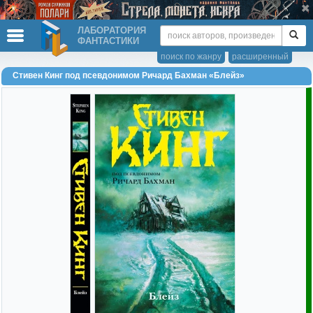
ЛАБОРАТОРИЯ
ФАНТАСТИКИ
поиск по жанру
расширенный
Стивен Кинг под псевдонимом Ричард Бахман «Блейз»