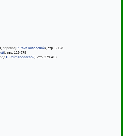
н,
перевод
Р. Райт-Ковалёвой
), стр. 5-128
вой
), стр. 129-278
вод
Р. Райт-Ковалёвой
), стр. 279-413