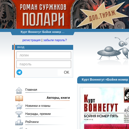
Курт Воннегут Бойня номер ...
регистрация
|
забыли пароль?
вход
OK
Курт Воннегут «Бойня номер
Главная
Авторы, книги
Новинки и планы
Награды, премии
Рейтинги