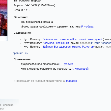
Тип обложки:
твёрдая
Формат:
84x104/32
(125x200 мм)
Страниц:
416
Описание:
Три внецикловых романа.
Иллюстрация на обложке — фрагмент картины
Р. Фобера
.
Содержание
:
Курт Воннегут.
Бойня номер пять, или Крестовый поход детей
(рома
Курт Воннегут.
Колыбель для кошки
(роман,
перевод
Р. Райт-Ковалё
Курт Воннегут.
Дай вам Бог здоровья, мистер Розуотер
(роман,
пере
сравнить >>
Примечание:
Художественное оформление
Б. Бублика
Компьютерное оформление переплета:
А. Кожановой
Информация об издании предоставлена:
macabro
3 человека)
ек)