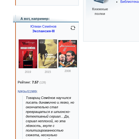
Библиотека
Книжные
полки
А вот, например:
Юлиан Семёнов
Экспансия-III
2008
2019
2015
Рейтинг:
7.57
(128)
NIKItoS1989
:
Товарищ Семёнов научился
писать динамично и легко, но
окончательно стал
превращаться в шпионско-
детективный сериал... Да,
сериал неплохой, но эта
лёгкость, вкупе с
политизированностью
сюжета, несколько