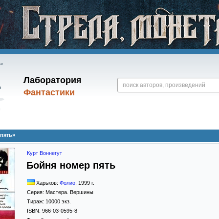
Лаборатория
Фантастики
 пять»
Курт Воннегут
Бойня номер пять
Харьков:
Фолио
,
1999
г.
Серия:
Мастера. Вершины
Тираж:
10000 экз.
ISBN:
966-03-0595-8