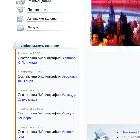
Рекомендации
Посетители
Авторские колонки
Форум
информация, новости
7 августа 2026 г.
Составлена библиография
Оливера
К. Лэнгмида
6 августа 2026 г.
Составлена библиография
Вероники
Дж. Генри
5 августа 2026 г.
Составлена библиография
Махмуда
Эль-Сайеда
4 августа 2026 г.
Составлена библиография
Маркуса
Кливера
3 августа 2026 г.
Составлена библиография
Моники
Мои книги
(
Ким
EX
(1 челов