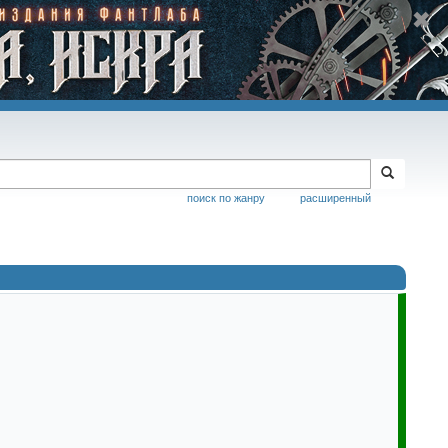
поиск по жанру
расширенный