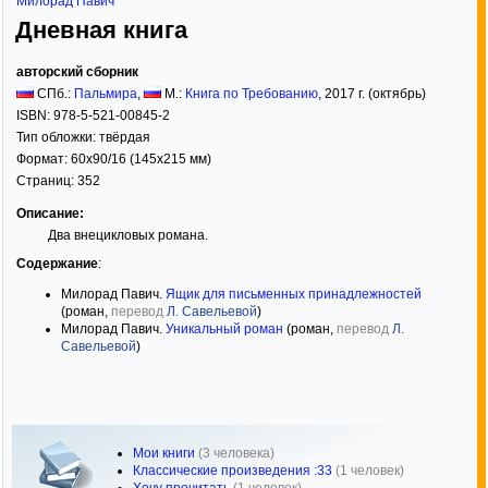
Милорад Павич
Дневная книга
авторский сборник
СПб.:
Пальмира
,
М.:
Книга по Требованию
,
2017
г. (октябрь)
ISBN:
978-5-521-00845-2
Тип обложки:
твёрдая
Формат:
60x90/16
(145x215 мм)
Страниц:
352
Описание:
Два внецикловых романа.
Содержание
:
Милорад Павич.
Ящик для письменных принадлежностей
(роман,
перевод
Л. Савельевой
)
Милорад Павич.
Уникальный роман
(роман,
перевод
Л.
Савельевой
)
Мои книги
(3 человека)
Классические произведения :33
(1 человек)