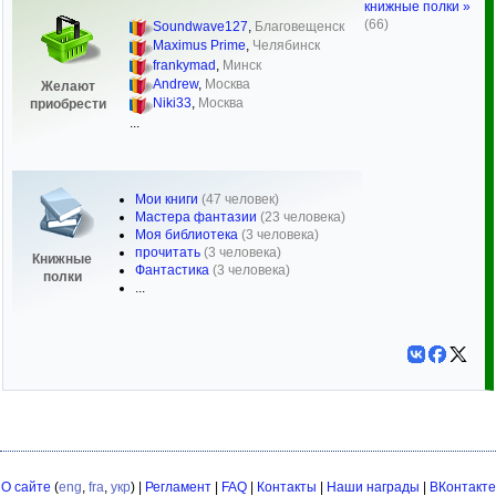
книжные полки »
(66)
Soundwave127
,
Благовещенск
Maximus Prime
,
Челябинск
frankymad
,
Минск
Andrew
,
Москва
Желают
Niki33
,
Москва
приобрести
...
Мои книги
(47 человек)
Мастера фантазии
(23 человека)
Моя библиотека
(3 человека)
прочитать
(3 человека)
Книжные
Фантастика
(3 человека)
полки
...
О сайте
(
eng
,
fra
,
укр
) |
Регламент
|
FAQ
|
Контакты
|
Наши награды
|
ВКонтакте