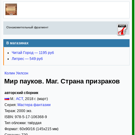
Ознакомительный фрагмент
В магазинах
Читай Город — 1195 руб
Литрес — 549 руб
Колин Уилсон
Мир пауков. Маг. Страна призраков
авторский сборник
М.:
АСТ
,
2018
г. (март)
Серия:
Мастера фантазии
Тираж:
2000 экз.
ISBN:
978-5-17-106368-9
Тип обложки:
твёрдая
Формат:
60x90/16
(145x215 мм)