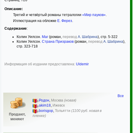
Страниц:
720
Описание:
Третий и четвёртый романы тетралогии
«Мир пауков»
.
Иллюстрация на обложке
Е. Ферез
.
Содержание
:
Колин Уилсон.
Маг
(роман,
перевод
А. Шабрина
), стр. 5-322
Колин Уилсон.
Страна Призраков
(роман,
перевод
А. Шабрина
),
стр. 323-718
Информация об издании предоставлена:
Uldemir
Все
Родон
,
Москва
(новая)
akim18
,
Ижевск
borisgop
,
Тольятти
(1100 руб. новая в
Продают,
пленке)
меняют