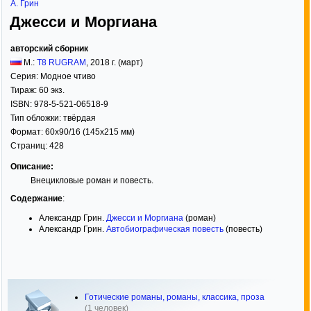
А. Грин
Джесси и Моргиана
авторский сборник
М.:
Т8 RUGRAM
,
2018
г. (март)
Серия:
Модное чтиво
Тираж:
60 экз.
ISBN:
978-5-521-06518-9
Тип обложки:
твёрдая
Формат:
60x90/16
(145x215 мм)
Страниц:
428
Описание:
Внецикловые роман и повесть.
Содержание
:
Александр Грин.
Джесси и Моргиана
(роман)
Александр Грин.
Автобиографическая повесть
(повесть)
Готические романы, романы, классика, проза
(1 человек)