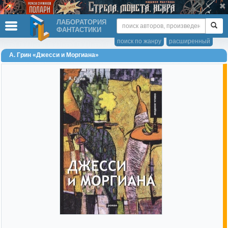
ЛАБОРАТОРИЯ
ФАНТАСТИКИ
поиск по жанру
расширенный
А. Грин «Джесси и Моргиана»