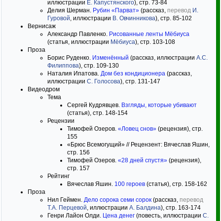
иллюстрации
Е. Капустянского
), стр. 73-84
Делия Шерман.
Рубин «Парват»
(рассказ,
перевод
И.
Гуровой
, иллюстрации
В. Овчинникова
), стр. 85-102
Вернисаж
Александр Павленко.
Рисованные ленты Мёбиуса
(статья, иллюстрации
Мёбиуса
), стр. 103-108
Проза
Борис Руденко.
Изменённый
(рассказ, иллюстрации
А.С.
Филипповa
), стр. 109-130
Наталия Ипатова.
Дом без кондиционера
(рассказ,
иллюстрации
С. Голосовa
), стр. 131-147
Видеодром
Тема
Сергей Кудрявцев.
Взгляды, которые убивают
(статья), стр. 148-154
Рецензии
Тимофей Озеров.
«Ловец снов»
(рецензия), стр.
155
«Брюс Всемогущий» // Рецензент: Вячеслав Яшин,
стр. 156
Тимофей Озеров.
«28 дней спустя»
(рецензия),
стр. 157
Рейтинг
Вячеслав Яшин.
100 героев
(статья), стр. 158-162
Проза
Нил Геймен.
Дело сорока семи сорок
(рассказ,
перевод
Т.А. Перцевой
, иллюстрации
А. Балдинa
), стр. 163-174
Генри Лайон Олди.
Цена денег
(повесть, иллюстрации
С.