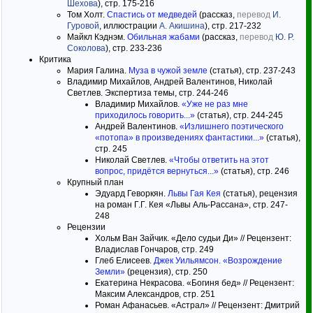
Шехова
), стр. 175-216
Том Холт.
Спастись от медведей
(рассказ,
перевод
И.
Гуровой
, иллюстрации
А. Акишина
), стр. 217-232
Майкл Кэднэм.
Обильная жабами
(рассказ,
перевод
Ю. Р.
Соколова
), стр. 233-236
Критика
Мария Галина.
Муза в чужой земле
(статья), стр. 237-243
Владимир Михайлов, Андрей Валентинов, Николай
Светлев. Экспертиза темы, стр. 244-246
Владимир Михайлов.
«Уже не раз мне
приходилось говорить...»
(статья), стр. 244-245
Андрей Валентинов.
«Излишнего поэтического
«потопа» в произведениях фантастики...»
(статья),
стр. 245
Николай Светлев.
«Чтобы ответить на этот
вопрос, придётся вернуться...»
(статья), стр. 246
Крупный план
Эдуард Геворкян.
Львы Гая Кея
(статья), рецензия
на роман Г.Г. Кея «Львы Аль-Рассана», стр. 247-
248
Рецензии
Хольм Ван Зайчик. «Дело судьи Ди» // Рецензент:
Владислав Гончаров, стр. 249
Глеб Елисеев.
Джек Уильямсон. «Возрождение
Земли»
(рецензия), стр. 250
Екатерина Некрасова. «Богиня бед» // Рецензент:
Максим Александров, стр. 251
Роман Афанасьев. «Астрал» // Рецензент: Дмитрий