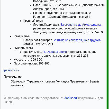
Володихин, стр. 252
Олег Синицын. «Скалолазка» // Рецензент: Максим
Александров, стр. 253
Елена Первушина. «Вертикально вниз» //
Рецензент: Дмитрий Володихин, стр. 254
Крупный план
Леонид Кудрявцев.
За столетие до Армагеддона
,
рецензия на несуществующий роман Алексея
Джерджау «Канонада Армагеддона», стр. 255-259
Статистика
Владислав Гончаров.
«Читаю без словаря, но с трудом»
(статья), стр. 260-261
Публицистика
Кир Булычёв.
Падчерица эпохи
(продолжение серии
историко-литературных очерков), стр. 262-298
Курсор, стр. 299-300
Персоналии, стр. 301-302
сравнить >>
Примечание:
Обложка И. Тарачкова к повести Геннадия Прашкевича «Белый
мамонт».
Информация об издании предоставлена:
darkseed
(художники и доп.
изобр.)