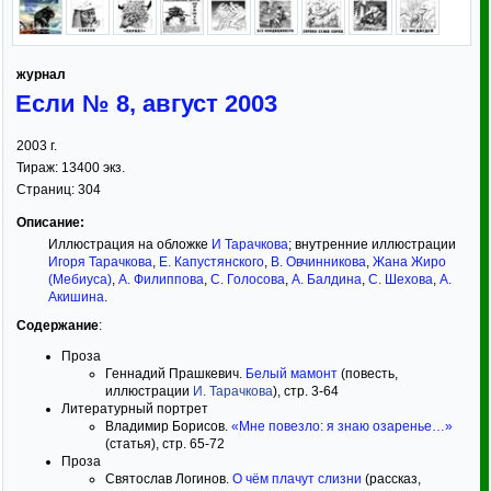
журнал
Если № 8, август 2003
2003
г.
Тираж:
13400 экз.
Страниц:
304
Описание:
Иллюстрация на обложке
И Тарачкова
; внутренние иллюстрации
Игоря Тарачкова
,
Е. Капустянского
,
В. Овчинникова
,
Жана Жиро
(Мебиуса)
,
А. Филиппова
,
С. Голосова
,
А. Балдина
,
С. Шехова
,
А.
Акишина
.
Содержание
:
Проза
Геннадий Прашкевич.
Белый мамонт
(повесть,
иллюстрации
И. Тарачкова
), стр. 3-64
Литературный портрет
Владимир Борисов.
«Мне повезло: я знаю озаренье…»
(статья), стр. 65-72
Проза
Святослав Логинов.
О чём плачут слизни
(рассказ,