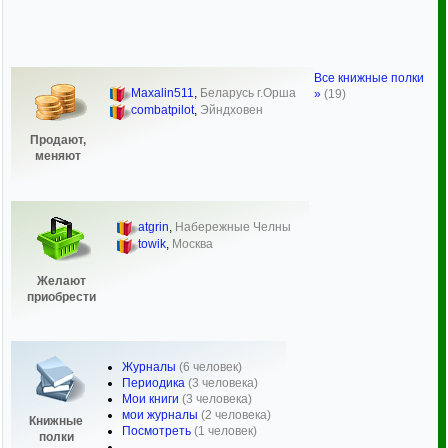
Все книжные полки
Maxalin511
,
Беларусь г.Орша
»
(19)
combatpilot
,
Эйндховен
Продают,
меняют
atgrin
,
Набережные Челны
towik
,
Москва
Желают
приобрести
Журналы
(6 человек)
Периодика
(3 человека)
Мои книги
(3 человека)
мои журналы
(2 человека)
Книжные
Посмотреть
(1 человек)
полки
...