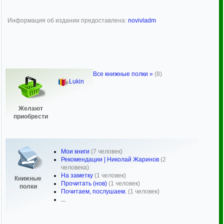
Информация об издании предоставлена:
novivladm
Все книжные полки »
(8)
Lukin
Желают
приобрести
Мои книги
(7 человек)
Рекомендации | Николай Жаринов
(2
человека)
На заметку
(1 человек)
Книжные
Прочитать (нов)
(1 человек)
полки
Почитаем, послушаем.
(1 человек)
...