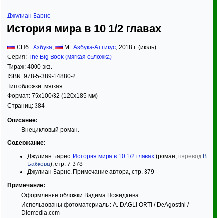
Джулиан Барнс
История мира в 10 1/2 главах
СПб.:
Азбука
,
М.:
Азбука-Аттикус
,
2018
г. (июль)
Серия:
The Big Book (мягкая обложка)
Тираж:
4000 экз.
ISBN:
978-5-389-14880-2
Тип обложки:
мягкая
Формат:
75x100/32
(120x185 мм)
Страниц:
384
Описание:
Внецикловый роман.
Содержание
:
Джулиан Барнс.
История мира в 10 1/2 главах
(роман,
перевод
В.
Бабкова
), стр. 7-378
Джулиан Барнс. Примечание автора, стр. 379
Примечание:
Оформление обложки Вадима Пожидаева.
Использованы фотоматериалы: A. DAGLI ORTI / DeAgostini /
Diomedia.com