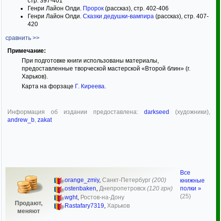
стр. 397-401
Генри Лайон Олди.
Пророк
(рассказ), стр. 402-406
Генри Лайон Олди.
Сказки дедушки-вампира
(рассказ), стр. 407-
420
сравнить >>
Примечание:
При подготовке книги использованы материалы,
предоставленные творческой мастерской «Второй блин» (г.
Харьков).
Карта на форзаце
Г. Киреева
.
Информация об издании предоставлена:
darkseed
(художники),
andrew_b
,
zakat
Все
orange_zmiy
,
Санкт-Петербург
(200)
книжные
полки »
ostenbaken
,
Днепропетровск
(120 грн)
(25)
wght
,
Ростов-на-Дону
Продают,
Rastafary7319
,
Харьков
меняют