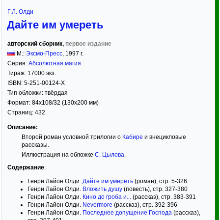
Г.Л. Олди
Дайте им умереть
авторский сборник,
первое издание
М.:
Эксмо-Пресс
,
1997
г.
Серия:
Абсолютная магия
Тираж:
17000 экз.
ISBN:
5-251-00124-X
Тип обложки:
твёрдая
Формат:
84x108/32
(130x200 мм)
Страниц:
432
Описание:
Второй роман условной трилогии о
Кабире
и внецикловые
рассказы.
Иллюстрация на обложке
С. Цылова
.
Содержание
:
Генри Лайон Олди.
Дайте им умереть
(роман), стр. 5-326
Генри Лайон Олди.
Вложить душу
(повесть), стр. 327-380
Генри Лайон Олди.
Кино до гроба и...
(рассказ), стр. 383-391
Генри Лайон Олди.
Nevermore
(рассказ), стр. 392-396
Генри Лайон Олди.
Последнее допущение Господа
(рассказ),